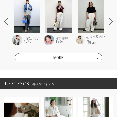
かねまるあい
i
田代かな子
守口香織
こ
m
157cm
160cm
158cm
MORE
RESTOCK
再入荷アイテム