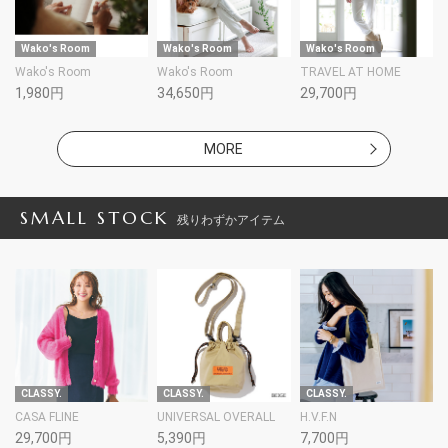
Wako's Room
Wako's Room
Wako's Room
Wako's Room
Wako's Room
TRAVEL AT HOME
1,980円
34,650円
29,700円
MORE
SMALL STOCK
残りわずかアイテム
CLASSY.
CLASSY.
CLASSY.
CASA FLINE
UNIVERSAL OVERALL
H.V.F.N
29,700円
5,390円
7,700円