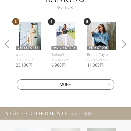
ランキング
3
4
5
6
RY
VERY STORE2
セレクトSTORY
VERY STORE
VER
eldo
BeBeoD
Emma Taylor
elu
ス
セットアップ
デニムパンツ
シャツ/ブラウス
エコ
グ
23,100円
6,980円
11,000円
11,
MORE
STAFF COORDINATE
スタッフ着用コーデ