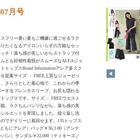
年07月号
レスフリー暑い夏もご機嫌に過ごせるラク
頼りたくなるアイロンいらずの万能なセッ
マッチ！落ち感が美しいからストラップ付
ムとも好相性着脱がスムーズなALEAジョ
プスBrand Informationアレア多スク
提案サイズ ： FREE上質なジョーゼッ
く、さらりとした着心地で、これからの季
バーするフレンチスリーブ、お尻も隠れる
ップスです。サイズ ： FREEウエスト
可能。ラクちんパンツながら、落ち感の美
美シルエットを実現しました。繰り返し洗
のでデイリーに着回せます。135トップス
00（ともにアレア）バッグ￥36,3 00（アンテ
パン）サンダル￥22,000（ティキーズ／