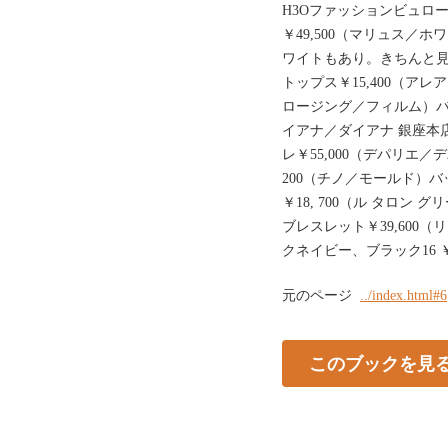
H3Oファッションビュロー
￥49,500（マリュス／
ワイトもあり。きちんと
トップス￥15,400（アレ
ロージング／フィルム）バッグ
イアナ／ダイアナ 銀座本店
レ￥55,000（デパリエ／
200（チノ／モールド）バッ
￥18, 700（ル タロン
ブレスレット￥39,600
クネイビー、ブラック16 ￥ 18,
元のページ
../index.html#6
このブックを見