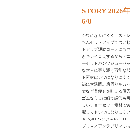
STORY 2026
6/8
シワになりにくく、スト
ちんセットアップでつい
トアップ通勤コーデにも
きキレイ見えするからデニ
ーゼットパンツジョーゼットトッ
な大人に寄り添う万能な服を
ト素材はシワになりにく
節に大活躍。肩周りをカ
丈など着痩せを叶える優秀ト
ゴムなうえに紐で調節も
しいジョーゼット素材で
濯してもシワになりにくい
￥15,400パンツ￥18,7 
プリマ／アンテプリマ ジャ