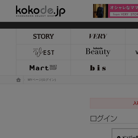
kokode.jp
トップページ
MYページ(ログイン)
入