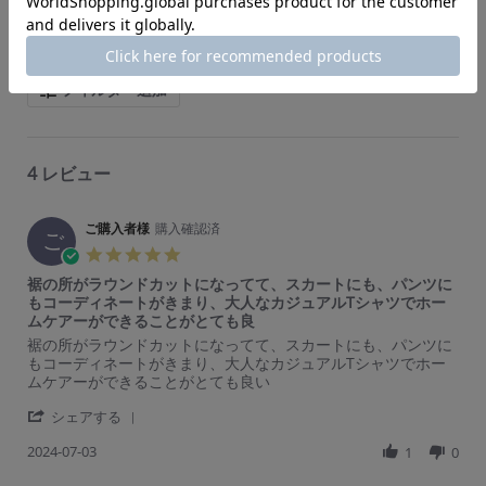
a
t
レビューのフィルタリング
i
n
g
フィルター追加
4 レビュー
ご購入者様
購入確認済
ご
5.
0
裾の所がラウンドカットになってて、スカートにも、パンツに
s
もコーディネートがきまり、大人なカジュアルTシャツでホー
t
ムケアーができることがとても良
a
R
r
裾の所がラウンドカットになってて、スカートにも、パンツに
r
e
e
もコーディネートがきまり、大人なカジュアルTシャツでホー
r
v
v
ムケアーができることがとても良い
a
i
i
t
'
e
e
シェアする
i
S
w
w
n
2024-07-03
h
1
0
b
s
g
a
y
t