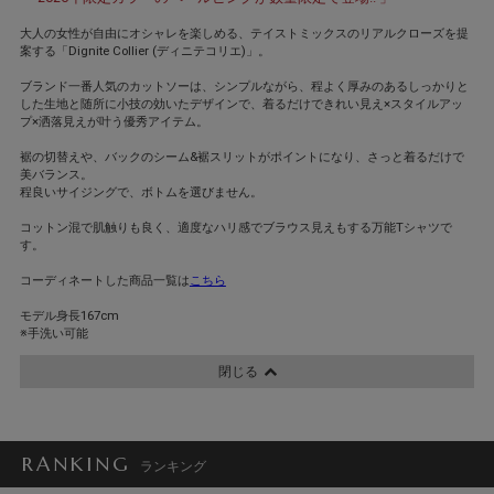
大人の女性が自由にオシャレを楽しめる、テイストミックスのリアルクローズを提
案する「Dignite Collier (ディニテコリエ)」。
ブランド一番人気のカットソーは、シンプルながら、程よく厚みのあるしっかりと
した生地と随所に小技の効いたデザインで、着るだけできれい見え×スタイルアッ
プ×洒落見えが叶う優秀アイテム。
裾の切替えや、バックのシーム&裾スリットがポイントになり、さっと着るだけで
美バランス。
程良いサイジングで、ボトムを選びません。
コットン混で肌触りも良く、適度なハリ感でブラウス見えもする万能Tシャツで
す。
コーディネートした商品一覧は
こちら
モデル身長167cm
※手洗い可能
閉じる
RANKING
ランキング