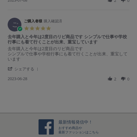
a
く
2023-07-08
h
2
0
e
e
a
パ
購
y
着
a
w
w
t
ン
入
2
る
r
b
s
i
ツ
者
0
た
e
y
t
n
に
様
2
め
R
ご購入者様
購入確認済
ご
a
g
ご
も
o
4
に
e
購
t
5.
コ
n
袖
v
入
i
0
ー
2
を
去年購入と今年は2度目のリピ商品です シンプルで仕事や学校
i
者
n
s
デ
4
折
行事にも着て行くことが出来、重宝しています
e
様
g
t
ィ
M
っ
w
o
着
R
r
去年購入と今年は2度目のリピ商品です
a
ネ
a
て
b
n
や
e
e
シンプルで仕事や学校行事にも着て行くことが出来、重宝して
r
ー
y
着
y
8
す
v
v
います
r
ト
2
て
ご
J
く
i
i
a
が
0
い
購
u
て
'
e
e
シェアする
t
き
2
ま
入
l
気
S
w
w
i
ま
4
す。
者
2
に
2023-06-28
h
2
0
b
s
n
り、
気
様
0
入
a
y
t
g
大
に
o
2
っ
r
ご
a
人
な
n
3
て
e
購
t
な
る
8
い
R
入
i
カ
身
J
ま
e
者
n
ジ
幅
u
す。
v
様
g
ュ
が
l
i
o
去
ア
隠
2
e
n
年
最新情報発信中！
ル
せ
0
w
2
購
おすすめ商品や
T
て、
2
b
8
入
最新ファッションはこちら
シ
で
3
y
J
と