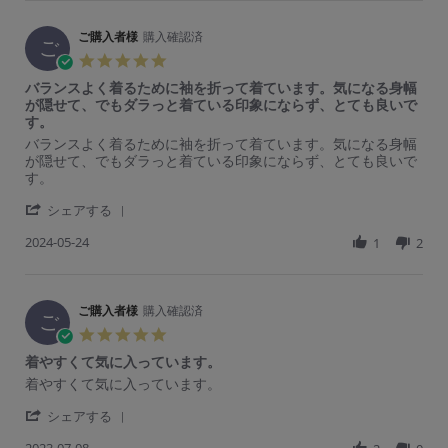
r
ご
a
e
購
t
R
ご購入者様
購入確認済
入
i
ご
e
者
n
5.
v
様
g
0
バランスよく着るために袖を折って着ています。気になる身幅
i
o
裾
s
が隠せて、でもダラっと着ている印象にならず、とても良いで
e
n
の
t
す。
w
3
所
a
b
J
が
R
r
バランスよく着るために袖を折って着ています。気になる身幅
r
y
u
ラ
e
e
が隠せて、でもダラっと着ている印象にならず、とても良いで
r
ご
l
ウ
v
v
す。
a
購
2
ン
i
i
t
入
0
ド
'
e
e
シェアする
i
者
2
カ
S
w
w
n
様
4
ッ
2024-05-24
h
1
2
b
s
g
o
ト
a
y
t
n
に
r
ご
a
3
な
e
購
t
J
っ
R
ご購入者様
購入確認済
入
i
ご
u
て
e
者
n
5.
l
て、
v
様
g
0
2
ス
着やすくて気に入っています。
i
o
バ
s
0
カ
e
n
ラ
R
r
着やすくて気に入っています。
t
2
ー
w
2
ン
e
e
a
4
ト
b
4
ス
'
v
v
シェアする
r
に
y
M
よ
S
i
i
r
も、
ご