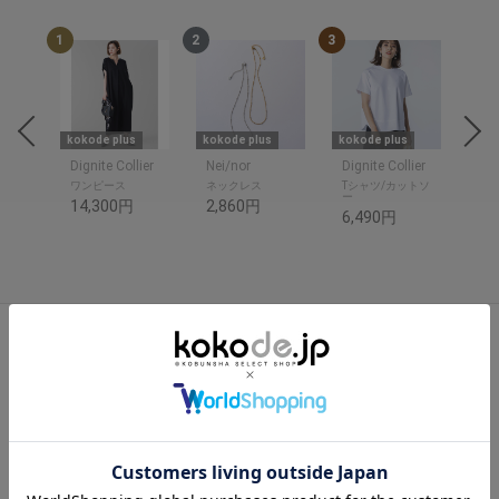
1
2
3
4
kokode plus
kokode plus
kokode plus
kok
Dignite Collier
Nei/nor
Dignite Collier
Nei
ワンピース
ネックレス
Tシャツ/カットソ
ピ
ー
14,300円
2,860円
3,
6,490円
Reviews by
5.
0
4 レビュー
s
t
a
r
レビュー
r