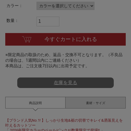
a
カラー：
t
i
n
数量：
g
今すぐカートに入れる
※限定商品の取扱のため、返品・交換不可となります。（不良品
の場合は、1週間以内にご連絡ください）
本商品は、ご注文後7日以内に出荷予定です。
在庫を見る
商品説明
素材・サイズ
【ブランド人気No.1! 】しっかり生地&裾の切替でキレイ&洒落見えを
叶えるカットソー
「 2026年限定カラーのペールピンクが数量限定で登場!! 」