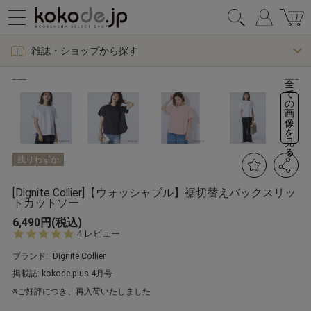
雑誌・ショップから探す
全
て
の
画
像
を
見
る
残りわずか
[Dignite Collier]【ウォッシャブル】裾切替えバックスリッ
トカットソー
6,490円(税込)
5.
4 レビュー
0
s
ブランド:
Dignite Collier
t
掲載誌: kokode plus 4月号
a
r
※ご好評につき、再入荷いたしました
r