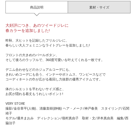
商品説明
素材・サイズ
大好評につき、あのツイードジレに
春カラーを追加しました!
昨秋、大ヒットを記録したフリルジレに、
春らしい大人フェミニンなライトグレーを追加しました!
フロントの大きめのパールボタン、
そして後ろのラッフルで、360度可愛いを叶えてくれる一枚です。
デニム合わせなどのカジュアルコーデにも、
きれいめコーデにも合う、インナーやボトムス、ワンピースなどで
コーディネートの巾が広がる着回し力抜群の優秀アイテムです。
体のシルエットを平わないサイズ感と、
お尻が隠れる着丈もうれしいポイント!
VERY STORE
撮影/金谷章平(人物)、清藤直樹(静物) ヘア・メーク/神戸春美 スタイリング/石関
靖子
モデル/優木まおみ ディレクション/嶺村真由子 取材・文/岸本真由美 編集/西
脇治子