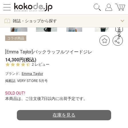
全
て
の
画
雑誌・ショップから探す
像
を
見
る
コラボ商品
[Emma Taylor]バックラッフルツイードジレ
14,300円(税込)
4.
2 レビュー
5
s
ブランド:
Emma Taylor
t
掲載誌: VERY STORE 5月号
a
r
r
SOLD OUT!
a
本商品は、ご注文後7日以内に出荷予定です。
t
i
n
在庫を見る
g