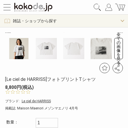
雑誌・ショップから探す
全
て
の
画
像
を
見
る
[Le ciel de HARRISS]フォトプリントTシャツ
8,800円(税込)
0.
0
s
ブランド:
Le ciel de HARRISS
t
掲載誌: Maison Maenori メゾンマエノリ 4月号
a
r
r
数量：
a