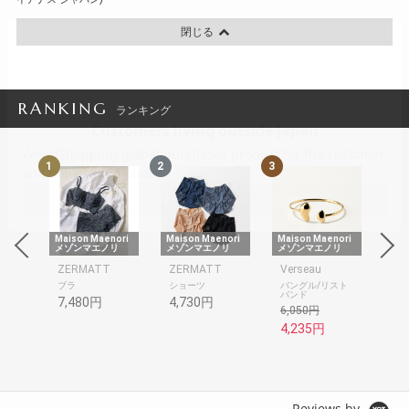
閉じる
RANKING
ランキング
1
2
3
4
nori
Maison Maenori
Maison Maenori
Maison Maenori
Mai
リ
メゾンマエノリ
メゾンマエノリ
メゾンマエノリ
メゾ
ZERMATT
ZERMATT
Verseau
Gra
ブラ
ショーツ
バングル/リスト
美
バンド
メ
7,480円
4,730円
6,050円
2,
4,235円
Reviews by