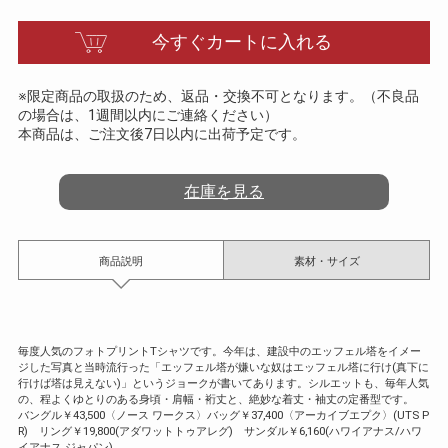
t
i
今すぐカートに入れる
n
g
※限定商品の取扱のため、返品・交換不可となります。（不良品
の場合は、1週間以内にご連絡ください）
本商品は、ご注文後7日以内に出荷予定です。
在庫を見る
商品説明
素材・サイズ
毎度人気のフォトプリントTシャツです。今年は、建設中のエッフェル塔をイメー
ジした写真と当時流行った「エッフェル塔が嫌いな奴はエッフェル塔に行け(真下に
行けば塔は見えない)」というジョークが書いてあります。シルエットも、毎年人気
の、程よくゆとりのある身頃・肩幅・裄丈と、絶妙な着丈・袖丈の定番型です。
バングル￥43,500〈ノース ワークス〉バッグ￥37,400〈アーカイブエプク〉(UTS P
R) リング￥19,800(アダワットトゥアレグ) サンダル￥6,160(ハワイアナス/ハワ
イアナス ジャパン)