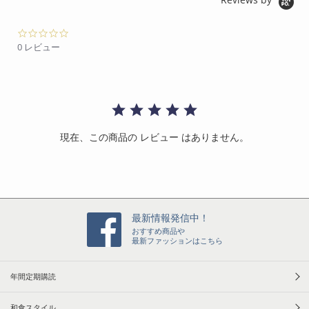
0.
0
0 レビュー
s
t
a
r
r
a
t
現在、この商品の レビュー はありません。
i
n
g
最新情報発信中！
おすすめ商品や
最新ファッションはこちら
年間定期購読
和食スタイル