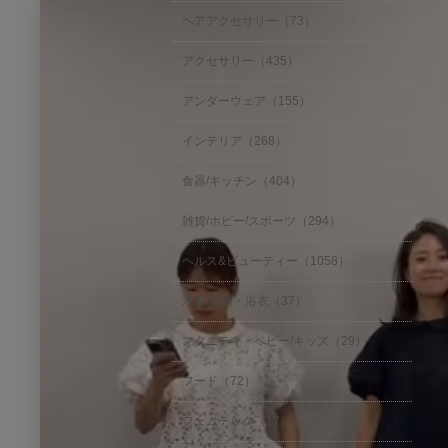
ヘアアクセサリー（73）
レビュー
アクセサリー（435）
アンダーウェア（155）
2 レビュー
インテリア（268）
ご購入者様
購入確認済
ご
食器/キッチン（404）
4.
0
履きやすい万能パンツ
雑貨/ホビー/スポーツ（294）
s
R
r
パンツなのでサイズが心配で
t
e
e
ベルトをして履きたいと思い
a
ヘルス&ビューティー（1058）
v
v
濃紺で履きやすく、センター
r
i
i
r
水着/着物・浴衣（37）
'
e
e
シェアする
a
S
w
w
t
h
b
s
マタニティ・ベビー/キッズ（29）
i
a
y
t
n
r
ご
a
ご購入者様
購入確認済
g
ご
フード（72）
e
購
t
5.
R
入
i
0
フェムテック（17）
e
ストレスフリーな美脚パンツ
者
n
s
v
様
g
R
r