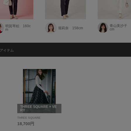
青山美沙子 1
明賀琴絵 160c
堀莉奈 158cm
cm
m
アイテム
THREE SQUARE × VE
RY
THREE SQUARE
18,700円