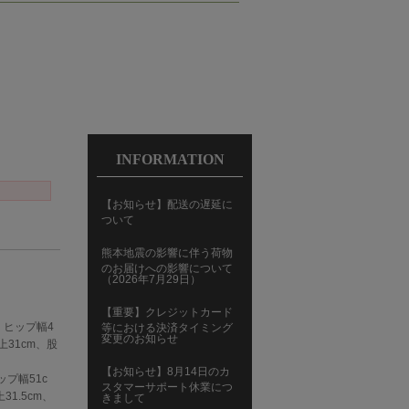
INFORMATION
【お知らせ】配送の遅延に
ついて
熊本地震の影響に伴う荷物
%
のお届けへの影響について
（2026年7月29日）
【重要】クレジットカード
m、ヒップ幅4
等における決済タイミング
変更のお知らせ
上31cm、股
【お知らせ】8月14日のカ
ップ幅51c
スタマーサポート休業につ
31.5cm、
きまして