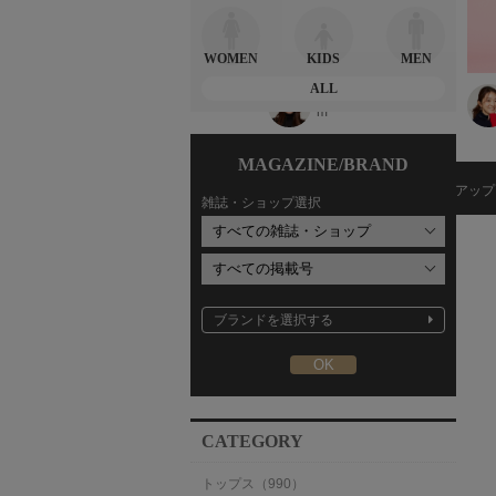
WOMEN
KIDS
MEN
ALL
4c
濱野かや 164c
小林千尋 148c
m
m
MAGAZINE/BRAND
PICKUP ITEM
ピックアップ
雑誌・ショップ選択
ブランドを選択する
CATEGORY
トップス（990）