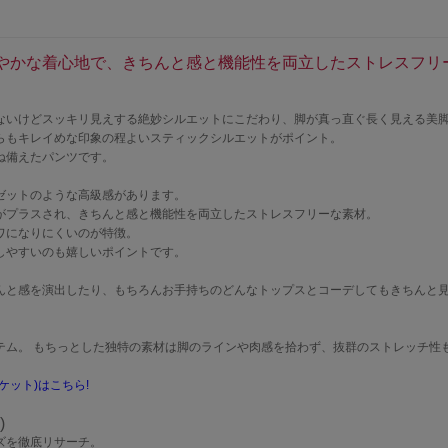
やかな着心地で、きちんと感と機能性を両立したストレスフリ
ないけどスッキリ見えする絶妙シルエットにこだわり、脚が真っ直ぐ長く見える美
らもキレイめな印象の程よいスティックシルエットがポイント。
ね備えたパンツです。
ゼットのような高級感があります。
がプラスされ、きちんと感と機能性を両立したストレスフリーな素材。
ワになりにくいのが特徴。
しやすいのも嬉しいポイントです。
んと感を演出したり、もちろんお手持ちのどんなトップスとコーデしてもきちんと
テム。 もちっとした独特の素材は脚のラインや肉感を拾わず、抜群のストレッチ性
ット)はこちら!
)
ズを徹底リサーチ。