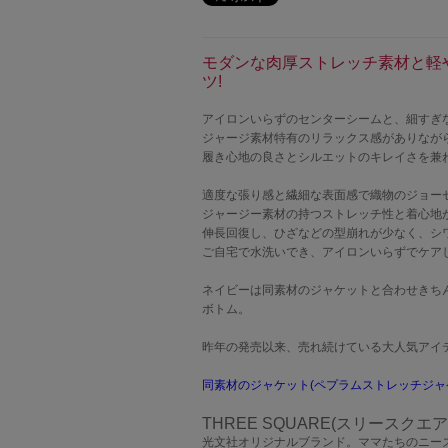
モダンな肉厚ストレッチ素材と軽
ツ!
アイロンいらずのセンターシームと、細すぎ
ジャージ素材特有のリラックス感がありなが
履き心地の良さとシルエットのキレイさを兼
適度な張り感と繊細な表面感で織物のジョー
ジャージー素材の持つストレッチ性と着心地
伸長回復し、ひざなどの型崩れが少なく、シ
ご自宅で水洗いでき、アイロンいらずでケア
ネイビーは同素材のジャケットと合わせきち
ボトム。
昨年の発売以来、売れ続けている大人気アイ
同素材のジャケット(ペプラムストレッチジャケ
THREE SQUARE(スリースクエア
光文社オリジナルブランド。ママたちのニー