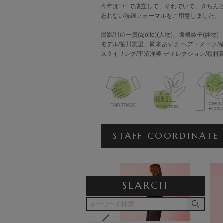
今年は1+1で成立して、それでいて、きちん
忘れない洗練フォーマルをご用意しました。
撮影/川﨑一貴(ajoite)(人物)、坂根綾子(静物)
モデル/笹川友里、岡本あずさ ヘア・メーク/
スタイリング/平沼洋美 ディレクション/嶺村
STAFF COORDINATE
SEARCH