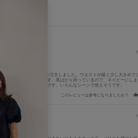
t
a
r
r
a
t
i
n
g
2
したが、普段のSサイズを注文しました。ウエストが緩く少し大きめで
ます！形はとても綺麗です。黒ばかり持っているので、ネイビーにしま
プレスがあるので嬉しいです。いろんなシーンで使えそうです。
このレビューは参考になりましたか？
2