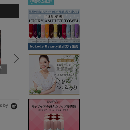
5
6
7
VE
THREE SQUARE × VE
RY
VERY STORE2
VERY 
THREE SQUARE
cache cache
BLANC
ワンピース
ショルダーバッグ
Tシャツ/
20,900円
6,490円
8,910円
s by