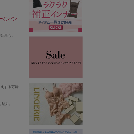
ーなパン
脚効果も。
見えする万能
も魅力。