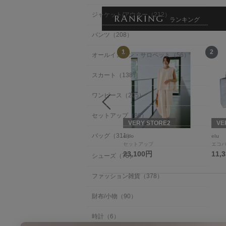
ジャケット/アウター（212）
RANKING
ランキング
パンツ（208）
12
1
2
オールインワン・サロペット（56）
スカート（138）
ワンピース（205）
セットアップ（80）
VERY STORE
VERY STORE2
VE
バッグ（311）
ALEGRE
eldo
elu
Tシャツ/カットソー
セットアップ
エコバ
11,000円
23,100円
11,
シューズ（75）
ファッション雑貨（378）
財布/小物（90）
時計（6）