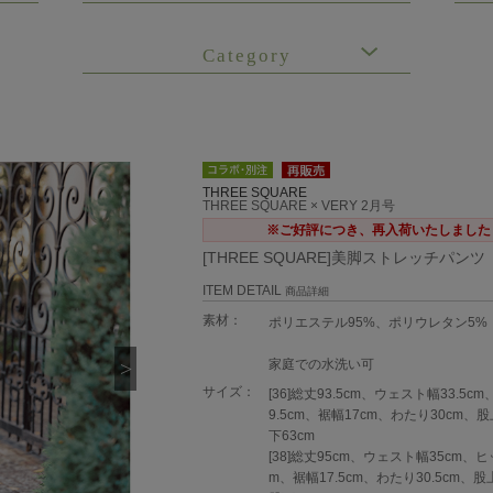
Category
THREE SQUARE
THREE SQUARE × VERY 2月号
※ご好評につき、再入荷いたしました
[THREE SQUARE]美脚ストレッチパンツ
ITEM DETAIL
商品詳細
素材：
ポリエステル95%、ポリウレタン5
家庭での水洗い可
サイズ：
[36]総丈93.5cm、ウェスト幅33.5c
9.5cm、裾幅17cm、わたり30cm、股
下63cm
[38]総丈95cm、ウェスト幅35cm、ヒ
m、裾幅17.5cm、わたり30.5cm、股上