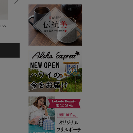
65
北田眞友加 158
Yuika 157cm
cm