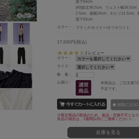
股下64cm
[40]総丈96.5cm、ウェスト幅36.5c
2.5cm、裾幅18cm、わたり31.5cm、
股下65cm
カラー：
ブラック/ネイビー/オフホワイト
17,600円(税込)
4.
2 レビュー
5
カラー：
s
サイズ：
t
a
数 量：
r
お届け：
本商品は、ご注文後7
r
a
予定です。
t
i
n
g
※限定商品の取扱のため、返品・交換不可となり
良品の場合は、1週間以内にご連絡ください）。
在庫を見る