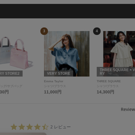
3
4
THREE SQUARE × 
RY STORE2
VERY STORE
RY
Emma Taylor
THREE SQUARE
ッグ/サブバッグ
シャツ/ブラウス
シャツ/ブラウス
330円
11,000円
14,300円
Review
4.
2 レビュー
5
s