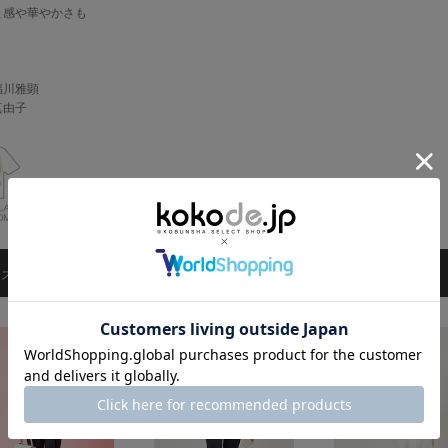
と感や華やかさも
福川雅顕
真由子
スタッフ着用コーデ