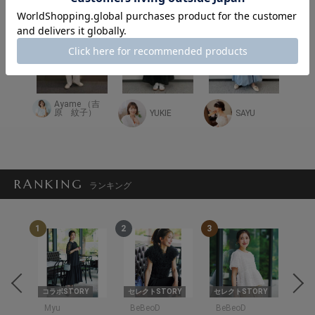
Ayame （吉
原 紋子）
かな子
YUKIE
SAYU
RANKING
ランキング
1
2
3
4
RY
コラボSTORY
セレクトSTORY
セレクトSTORY
セレ
Myu
BeBeoD
BeBeoD
Be