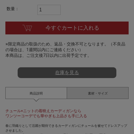
t
i
数量：
n
g
今すぐカートに入れる
※限定商品の取扱のため、返品・交換不可となります。（不良品
の場合は、1週間以内にご連絡ください）
本商品は、ご注文後7日以内に出荷予定です。
在庫を見る
商品説明
素材・サイズ
チュール×ニットの着映えカーディガンなら
ワンツーコーデでも華やぎも上品さも手に入る
春に羽織りとして活躍が期待できるカーディガンにチュールを被せてドレスアップ
させました。