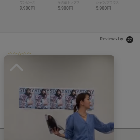
ワンピース
その他トップス
シャツ/ブラウス
デ
9,980円
5,980円
5,980円
6,
Reviews by
0.
0
0 レビュー
s
t
a
r
r
a
t
現在、この商品の レビュー はありません。
i
n
g
最新情報発信中！