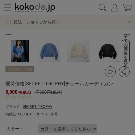
雑誌・ショップから探す
全
て
の
画
像
を
見
る
SPECIAL PRICE
優待価格[SECRET TROPHY]チュールカーディガン
8,800
17,600円(税込)
円(税込)
0.
0
s
ブランド:
SECRET TROPHY
t
掲載誌: SECRET TROPHY 3月号
a
r
r
カラー：
a