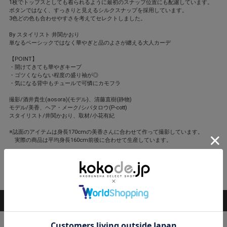
1枚でトップスとしても着られるように最初のスナップ位置にも配慮しています。
ボタンではなく、すっきりと見えるシルクスナップを採用しています。
3色どの色も合わせやすさを考えてセレクトしました。
By スタイリスト 井関かおり
単なるベーシックではなく華やぎと品のよさが纏える大人カーデ
【POINT】
・開けてきても華やぎキープ
・ゴツくならない程度の盛り袖が◎
・気になる背中もチュールで可憐にカモフラ
撮影/酒井貴生(aosora)(モデル)、清藤直樹(静物)
モデル/美香、ヘア・メーク/シバタロウ(P-cott)
スタイリスト/井関かおり、取材/小花有紀
※誌面のアイテムは身長170cmの美香さんに合わせて作って撮影しています。
実際の商品は平均身長160cm前後に合わせて生産しています。
閉じる
STAFF COORDINATE
スタッフ着用コーデ