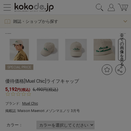
雑誌・ショップから探す
全
て
の
画
像
を
見
る
SPECIAL PRICE
優待価格[Muel Chic]ライフキャップ
5,192
6,490円(税込)
円(税込)
0.
0
s
ブランド:
Muel Chic
t
掲載誌: Maison Maenori メゾンマエノリ 3月号
a
r
r
カラー：
a