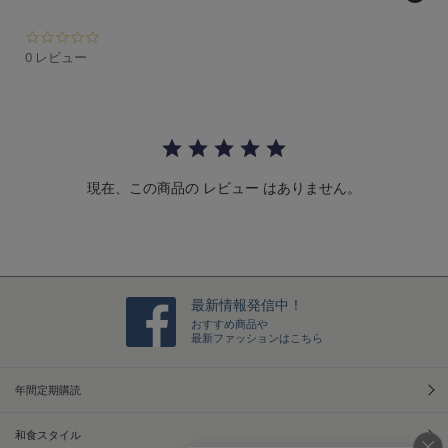
0.
0
0 レビュー
s
t
a
r
r
a
t
現在、この商品の レビュー はありません。
i
n
g
最新情報発信中！
おすすめ商品や
最新ファッションはこちら
年間定期購読
和食スタイル