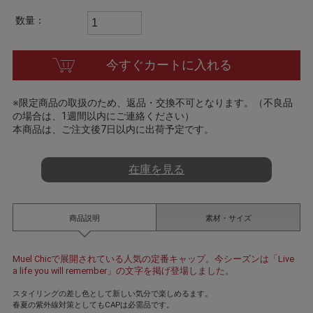
t
i
数量：
n
g
今すぐカートに入れる
※限定商品の取扱のため、返品・交換不可となります。（不良品
の場合は、1週間以内にご連絡ください）
本商品は、ご注文後7日以内に出荷予定です。
在庫を見る
商品説明
素材・サイズ
Muel Chicで展開されている人気の定番キャップ。今シーズンは「Live
a life you will remember」の文字を掲げ登場しました。
スタイリングの差し色として新しい気分で楽しめるます。
春夏の紫外線対策としてもCAPは必需品です。