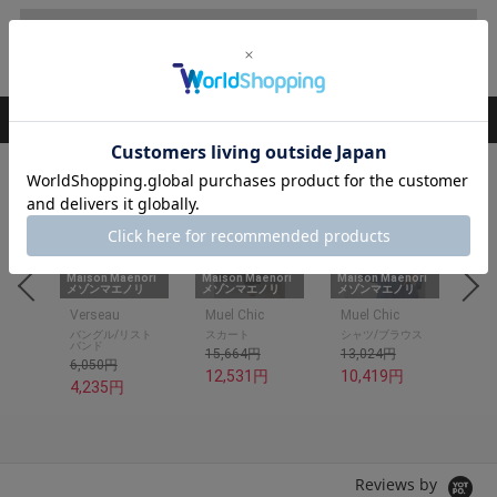
閉じる
RANKING
ランキング
1
2
3
4
nori
Maison Maenori
Maison Maenori
Maison Maenori
Mai
リ
メゾンマエノリ
メゾンマエノリ
メゾンマエノリ
メゾ
Verseau
Muel Chic
Muel Chic
Mue
バングル/リスト
スカート
シャツ/ブラウス
デ
バンド
15,664円
13,024円
13
6,050円
12,531円
10,419円
11
4,235円
Reviews by