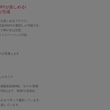
AYが楽しめる!
が完成
トを楽しめるブラウス。
質4WAYの着回しが可能です。
枚で華やぎは完璧。
イトとベージュの2色。
スが見違えます
もカモフラ
)、清藤直樹(静物)、モデル/美香
/竹村はま子、取材/小花有紀
に合わせて作って撮影しています。
生産しています。