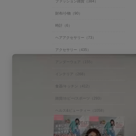
購
ファッション雑貨（384）
r
入
2
者
0
財布/小物（90）
様
2
o
5
時計（6）
n
2
6
ヘアアクセサリー（73）
A
p
アクセサリー（435）
r
2
アンダーウェア（155）
0
2
5
インテリア（268）
食器/キッチン（412）
雑貨/ホビー/スポーツ（293）
ヘルス&ビューティー（1058）
水着/着物・浴衣（37）
マタニティ・ベビー/キッズ（29）