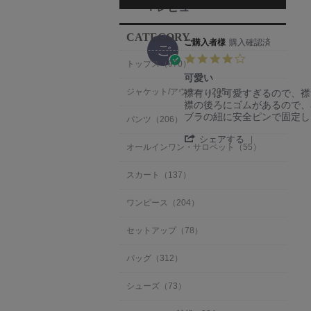
1 レビュー
CATEGORY
ご購入者様
購入確認済
ご
4.
トップス（970）
0
可愛い
s
R
r
襟有りは可愛すぎるので、襟
ジャケット/アウター（205）
t
e
e
襟の後ろにゴムがあるので、
a
v
v
ブラの紐に安全ピンで固定し
r
パンツ（206）
i
i
r
'
e
e
シェアする
a
オールインワン・サロペット（55）
S
w
w
t
h
b
s
i
a
y
t
n
スカート（137）
r
ご
a
g
e
購
t
ワンピース（204）
R
入
i
e
者
n
セットアップ（78）
v
様
g
i
o
可
e
n
愛
バッグ（312）
w
2
い
b
6
シューズ（73）
y
A
ご
p