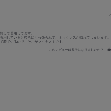
i
n
g
2
無しで着用してます。
着用していると後ろに引っ張られて、ネックレスが隠れてしまいます。
て着ているので、そこがマイナス１です。
このレビューは参考になりましたか？