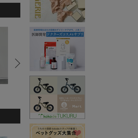
YUKIE
田代かな子
5
6
7