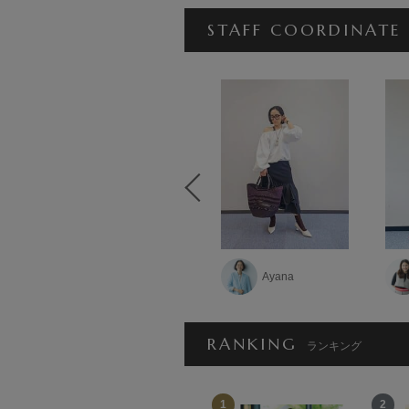
STAFF COORDINATE
田代かな子
Ayana
RANKING
ランキング
12
1
2