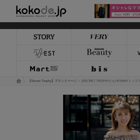
kokode.jp
トップページ
【Secret Trophy】ブランドページ
＞ [SECRET TROPHY]つけ衿3WAYトップ