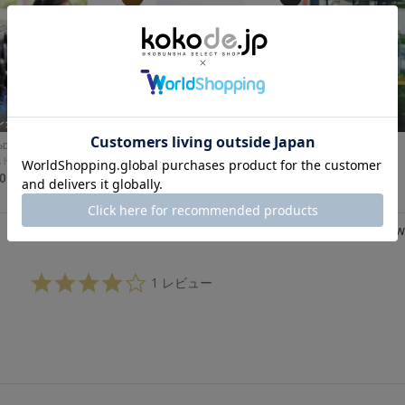
レクトSTORY
セレクトSTORY
コラボSTORY
oD
BeBeoD
SPANNE
他トップス
デニムパンツ
シャツ/ブラウス
80円
6,980円
10,890円
Review
4.
1 レビュー
0
s
t
a
r
r
a
t