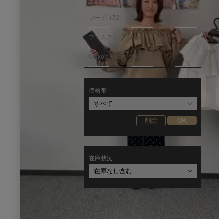
フード（72）
フェムテック（17）
Wako's Room（96）
価格帯
在庫状況