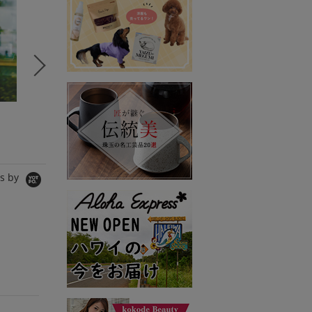
セレクトSTORY
コラボSTORY
コラボS
BeBeoD
MERI
SPANNE
シャツ/ブラウス
ワンピース
Tシャツ/
5,980円
8,990円
11,000
s by