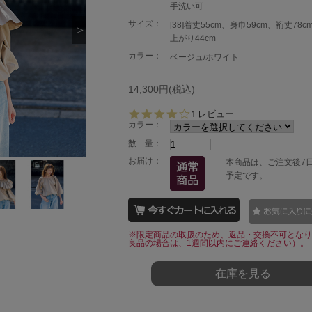
手洗い可
サイズ：
[38]着丈55cm、身巾59cm、裄丈78
上がり44cm
カラー：
ベージュ/ホワイト
14,300円(税込)
4.
1 レビュー
0
カラー：
s
数 量：
t
a
お届け：
本商品は、ご注文後7
r
予定です。
r
a
t
i
n
※限定商品の取扱のため、返品・交換不可となり
g
良品の場合は、1週間以内にご連絡ください）。
在庫を見る