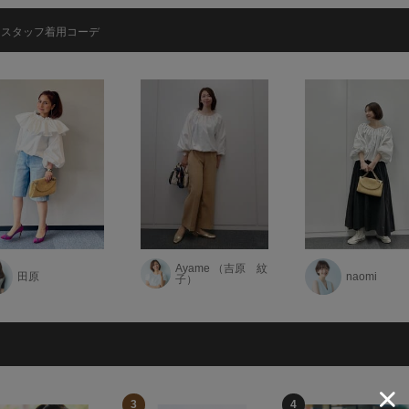
スタッフ着用コーデ
Ayame （吉原 紋
田原
naomi
子）
3
4