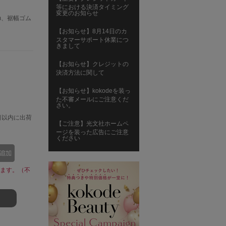
等における決済タイミング
変更のお知らせ
cm、裾幅ゴム
【お知らせ】8月14日のカ
スタマーサポート休業につ
きまして
【お知らせ】クレジットの
決済方法に関して
【お知らせ】kokodeを装っ
た不審メールにご注意くだ
さい。
日以内に出荷
【ご注意】光文社ホームペ
ージを装った広告にご注意
ください
ます。（不