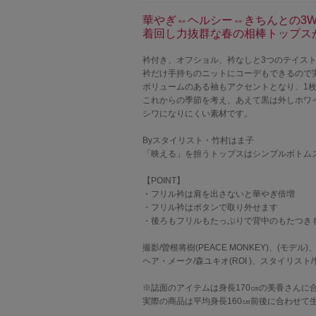
華やぎ⇔ヘルシー⇔きちんとの3W
着回し力抜群な春の相棒トップス
衿付き、オフショル、衿なしと3つのテイス
衿だけ手持ちのニットにコーデもできるので実
ボリュームのある袖もアクセントとなり、1
これからの季節を考え、あえて黒は外しホワ
シワになりにくい素材です。
Byスタイリスト・竹村はま子
「映える」を担うトップスはシンプルボトム
【POINT】
・フリル衿は肩を出さないと華やぎ倍増
・フリル衿はボタンで取り外せます
・後ろもフリルもたっぷりで背中のもたつき
撮影/曽根将樹(PEACE MONKEY)、(モデル
ヘア・メーク/森ユキオ(ROI )、スタイリスト
※誌面のアイテムは身長170㎝の美香さん
実際の商品は平均身長160㎝前後に合わせて