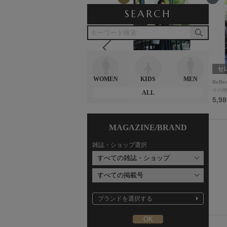
SEARCH
Wako's Room
コラボSTORY
セ
WOMEN
KIDS
MEN
Wako'sRoom
Myu
BeBe
食器
ワンピース
その
ALL
3,080円
9,980円
5,9
MAGAZINE/BRAND
雑誌・ショップ選択
ブランドを選択する
レビュー