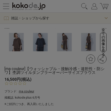
雑誌・ショップから探す
全
て
の
画
像
を
見
る
[ma couleur]【ウォッシャブル・接触冷感・速乾性・防シ
ワ】杢調ツイルタンブラーオーバーサイズブラウス
16,500円(税込)
0.
0
s
ブランド:
ma couleur
t
掲載誌: kokode plus 6月号
a
r
※ご好評につき、再入荷いたしました
r