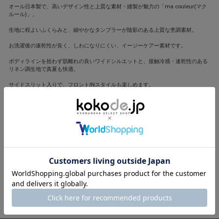
オール日本製で、高いデザイン性と上質な素材・縫製が魅力の「ma couleur(マク
ルール)」。
生地に程よいふくらみと、細やかなタンブラーが陰影のある上質な杢調素材。
お洗濯後の速乾性が良く、しわになりにくい、イージーケアー素材です。
ボディラインを拾わず肌離れの良いワイドシルエットと、接触冷感・速乾性のある
リネン調生地で真夏も快適。
サイドスリット入りで、フロントINスタイルも楽しめます。
同シリーズのパンツとのセットアップもオススメです。
セットアップになるパンツはこちら
*手洗い可能
モデル身長166cm
コーディネートした商品一覧はこちら
閉じる