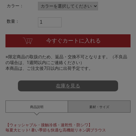
a
カラー：
t
i
n
数量：
g
今すぐカートに入れる
※限定商品の取扱のため、返品・交換不可となります。（不良品
の場合は、1週間以内にご連絡ください）
本商品は、ご注文後7日以内に出荷予定です。
在庫を見る
商品説明
素材・サイズ
【ウォッシャブル・接触冷感・速乾性・防シワ】
毎夏大ヒット! 暑い季節も快適な高機能リネン調ブラウス