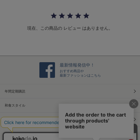
a
r
r
a
t
現在、この商品の レビュー はありません。
i
n
g
最新情報発信中！
おすすめ商品や
最新ファッションはこちら
年間定期購読
和食スタイル
光文社70周年アニバーサリー
本屋さんへ行こう！キャンペーン