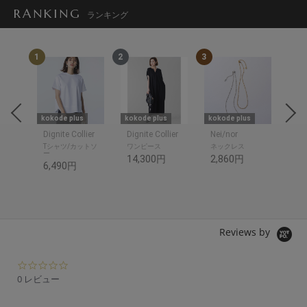
RANKING
ランキング
1
2
3
4
kokode plus
kokode plus
kokode plus
kok
Dignite Collier
Dignite Collier
Nei/nor
be
Tシャツ/カットソ
ワンピース
ネックレス
折
ー
14,300円
2,860円
3,
6,490円
1,
Reviews by
0.
0
0 レビュー
s
t