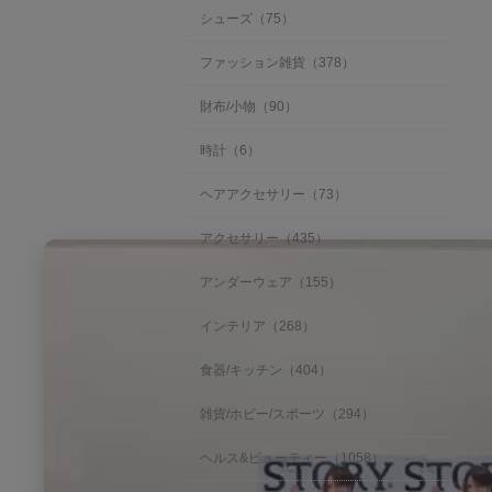
R
ご
a
g
シューズ（75）
e
購
t
v
入
i
i
者
n
ファッション雑貨（378）
e
様
g
w
o
と
財布/小物（90）
b
n
に
y
1
か
時計（6）
ご
7
く
購
J
可
入
u
愛
ヘアアクセサリー（73）
者
n
い
様
2
アクセサリー（435）
o
0
n
2
アンダーウェア（155）
1
5
7
J
インテリア（268）
u
n
食器/キッチン（404）
2
0
2
雑貨/ホビー/スポーツ（294）
5
ヘルス&ビューティー（1058）