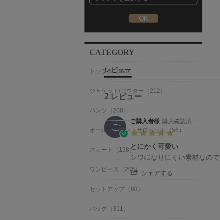
CATEGORY
レビュー
トップス（990）
ジャケット/アウター（212）
2 レビュー
パンツ（208）
ご購入者様
購入確認済
ご
オールインワン・サロペット（56）
5.
0
とにかく可愛い
s
スカート（138）
R
r
シワになりにくい素材なので
t
e
e
a
ワンピース（205）
'
v
v
シェアする
r
S
i
i
r
h
e
e
セットアップ（80）
a
a
w
w
t
r
b
s
i
バッグ（311）
e
y
t
n