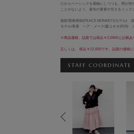
だからベーシックを基軸にしつつも、間が持
ことがないよう、最旬の要素や甘さをミック
撮影/曽根将樹(PEACE MONKEY)(モデル) 
モデル/美香 ヘア・メーク/森ユキオ(ROI)
※商品価格、誌面では税込￥2,0900と記載
正しくは、 税込￥22,000です。誌面の価
STAFF COORDINATE