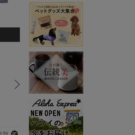
ひろ
田代かな子
5
6
7
コラボSTORY
コラボSTORY
コラボS
SPANNE
MERI
SPANNE
シャツ/ブラウス
ワンピース
Tシャツ/
10,890円
8,990円
11,000
s by