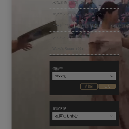
水着/着物・浴衣（37）
マタニティ・ベビー/キッズ（29）
フード（72）
フェムテック（17）
Wako's Room（96）
価格帯
在庫状況