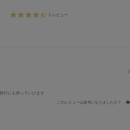
4.
2 レビュー
5
s
t
a
r
r
a
t
i
n
g
2
旅行にも持っていけます
このレビューは参考になりましたか？