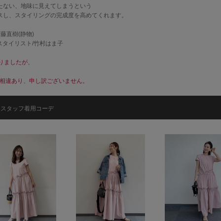
たない、地味に見えてしまうという
スし、スタイリングの完成度を高めてくれます。
清藤直樹(静物)
 スタイリスト/竹村はま子
ありましたが、
格に相違あり、申し訳ございません。
スタッフ着用コーデ