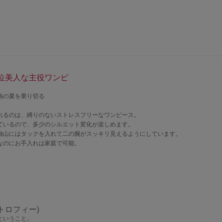
位美人な主役ワンピ
熱の夏を乗り切る
れるのは、縛りのないストレスフリーなワンピース。
ているので、多少のシルエット変化が楽しめます。
袖山にはタックを入れて二の腕がスッキリ見えるようにしています。
なのにお手入れは家庭で可能。
トトロフィー)
ということ。