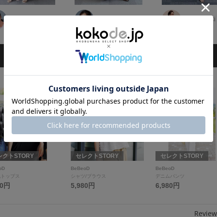
守口香織
松永麻衣
櫻井 雪/CiCi
3
4
レクトSTORY
セレクトSTORY
セレクトSTORY
oD
BeBeoD
BeBeoD
他トップス
シャツ/ブラウス
デニムパンツ
80円
5,980円
6,980円
Review