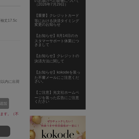
のお届けへの影響について
（2026年7月29日）
【重要】クレジットカード
袖丈17.5c
等における決済タイミング
変更のお知らせ
【お知らせ】8月14日のカ
スタマーサポート休業につ
きまして
【お知らせ】クレジットの
決済方法に関して
【お知らせ】kokodeを装っ
た不審メールにご注意くだ
さい。
日以内に出荷
【ご注意】光文社ホームペ
ージを装った広告にご注意
ください
ます。（不