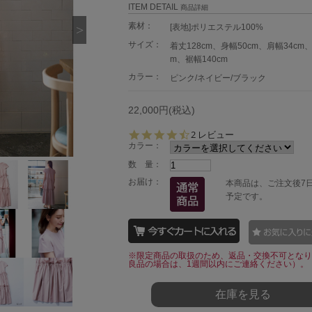
ITEM DETAIL
商品詳細
素材：
[表地]ポリエステル100%
サイズ：
着丈128cm、身幅50cm、肩幅34cm、
m、裾幅140cm
カラー：
ピンク/ネイビー/ブラック
22,000円(税込)
4.
2 レビュー
5
カラー：
s
数 量：
t
a
お届け：
本商品は、ご注文後7
r
予定です。
r
a
t
i
n
※限定商品の取扱のため、返品・交換不可となり
g
良品の場合は、1週間以内にご連絡ください）。
在庫を見る