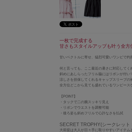
一枚で完成する
甘さもスタイルアップも叶う全方
甘いベクトルに寄せ、猛烈可愛いワンピで灼
何と言っても、ここ最近の暑さに対応してく
斜めにあしらったフリル脇にはリボンが付い
涼しさを担保してくれるキャップスリーブの
全方位どこから見ても盛れているワンピース
【POINT】
・タックで二の腕スッキリ見え
・リボンでウエストを調整可能
・後ろ姿も斜めフリルで心許なさを払拭
SECRET TROPHY(シークレッ
大前提は大人が日々手に取りやすいアイテム