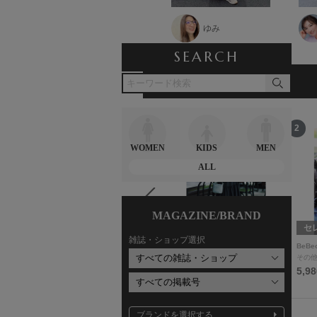
かねまるあいこ
ゆみ
SEARCH
RANKING
ランキング
12
1
2
WOMEN
KIDS
MEN
ALL
MAGAZINE/BRAND
セレクトSTORY
コラボSTORY
セ
雑誌・ショップ選択
moka
Myu
BeBe
ジャケット
ワンピース
その
9,900円
9,980円
5,9
ブランドを選択する