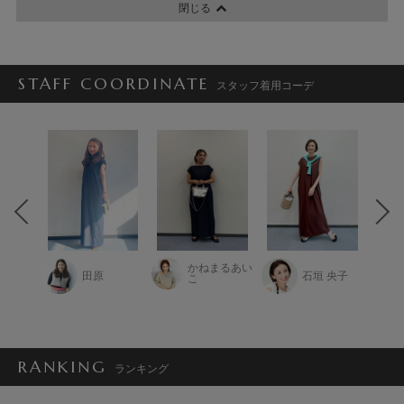
閉じる
STAFF COORDINATE
スタッフ着用コーデ
かねまるあい
かな子
田原
石垣 央子
こ
RANKING
ランキング