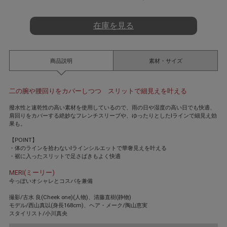
t
i
n
在庫を見る
g
商品説明
素材・サイズ
二の腕や腰回りをカバーしつつ スリットで細見えを叶える
撥水性と速乾性の高い素材を使用しているので、雨の日や湿度の高い日でも快適、
肩回りをカバーする絶妙なフレンチスリーブや、ゆったりとしたIラインで細見え効
果も。
【POINT】
・体のラインを拾わないIラインシルエットで華奢見えを叶える
・裾に入ったスリットで足さばきもよく快適
MERI(ミーリー)
今っぽいオシャレとコスパを兼備
撮影/古水 良(Cheek one)(人物)、清藤直樹(静物)
モデル/西山真以(身長168cm)、ヘア・メーク/陶山恵実
スタイリスト/小川真央