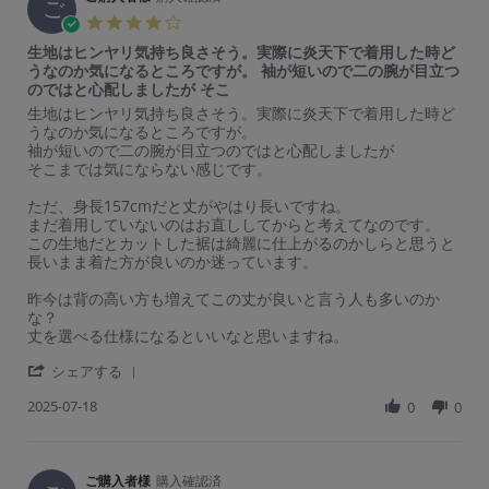
ご
e
様
g
4.
v
o
ま
0
生地はヒンヤリ気持ち良さそう。実際に炎天下で着用した時ど
i
n
だ
s
うなのか気になるところですが。 袖が短いので二の腕が目立つ
e
8
ま
t
のではと心配しましたが そこ
w
S
だ
a
b
e
暑
R
r
生地はヒンヤリ気持ち良さそう。実際に炎天下で着用した時ど
r
y
p
い
e
e
うなのか気になるところですが。
r
ご
2
の
v
v
袖が短いので二の腕が目立つのではと心配しましたが
a
購
0
で
i
i
そこまでは気にならない感じです。
t
入
2
か
e
e
i
者
5
な
w
w
ただ、身長157cmだと丈がやはり長いですね。
n
様
り
b
s
まだ着用していないのはお直ししてからと考えてなのです。
g
o
使
y
t
この生地だとカットした裾は綺麗に仕上がるのかしらと思うと
n
え
ご
a
長いまま着た方が良いのか迷っています。
8
て
購
t
S
ラ
入
i
昨今は背の高い方も増えてこの丈が良いと言う人も多いのか
e
ク
者
n
な？
p
で
様
g
丈を選べる仕様になるといいなと思いますね。
2
す。
o
生
0
'
n
地
シェアする
2
S
1
は
5
2025-07-18
h
0
0
8
ヒ
a
J
ン
r
u
ヤ
e
l
リ
R
ご購入者様
購入確認済
2
気