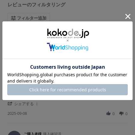
t
レビューのフィルタリング
i
n
g
フィルター追加
7 レビュー
ご購入者様
購入確認済
ご
5.
0
まだまだ暑いのでかなり使えてラクです。
s
R
r
雑誌を見て一目惚れして、再入荷でやっと買えました。
t
e
e
9月になりましたがまだまだ暑く、買ってよかったです。お出
a
v
v
かけにも家の中でもラクに着れて、後ろのシャーリングが一癖
r
i
i
あって可愛いです。万博にも着ていきます。
r
e
e
a
'
w
w
シェアする
t
S
b
s
i
2025-09-08
h
0
0
y
t
n
a
ご
a
g
r
購
t
e
入
i
R
ご購入者様
購入確認済
者
n