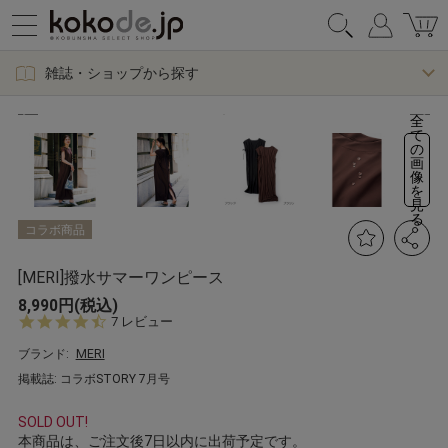
雑誌・ショップから探す
全
て
の
画
像
を
見
る
コラボ商品
[MERI]撥水サマーワンピース
8,990円(税込)
4.
7 レビュー
6
s
ブランド:
MERI
t
掲載誌: コラボSTORY 7月号
a
r
r
SOLD OUT!
a
本商品は、ご注文後7日以内に出荷予定です。