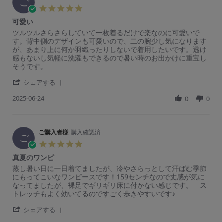
ご
e
0
持
5.
v
2
ち
0
可愛い
i
5
良
s
e
さ
R
r
ツルツルさらさらしていて一枚着るだけで楽なのに可愛いで
t
w
そ
e
e
す。背中側のデザインも可愛いので、二の腕少し気になります
a
b
う。
v
v
が、あまり上に何か羽織ったりしないで着用したいです。透け
r
y
実
i
i
感もないし気軽に洗濯もできるので暑い時のお出かけに重宝し
r
ご
際
e
e
そうです。
a
購
に
w
w
t
入
炎
'
b
s
シェアする
i
者
天
S
y
t
n
様
下
2025-06-24
h
0
0
ご
a
g
o
で
a
購
t
n
着
r
入
i
1
用
e
者
n
8
し
R
ご購入者様
購入確認済
様
g
ご
J
た
e
o
可
5.
u
時
v
n
愛
0
l
ど
真夏のワンピ
i
2
い
s
2
う
e
4
R
r
蒸し暑い日に一日着てましたが、冷やさらっとして汗ばむ季節
t
0
な
w
J
e
e
にもってこいなワンピースです！159センチなので丈感が気に
a
2
の
b
u
v
v
なってましたが、裸足でギリギリ床に付かない感じです。 ス
r
5
か
y
n
i
i
トレッチもよく効いてるのですごく歩きやすいです♪
r
気
ご
2
e
e
a
に
購
0
'
w
w
シェアする
t
な
入
2
S
b
s
i