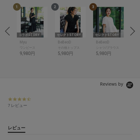
1
2
3
4
RY
コラボSTORY
セレクトSTORY
セレクトSTORY
セレ
Myu
BeBeoD
BeBeoD
Be
ワンピース
その他トップス
シャツ/ブラウス
デ
9,980円
5,980円
5,980円
6,
Reviews by
4.
6
7 レビュー
s
t
a
r
レビュー
r
a