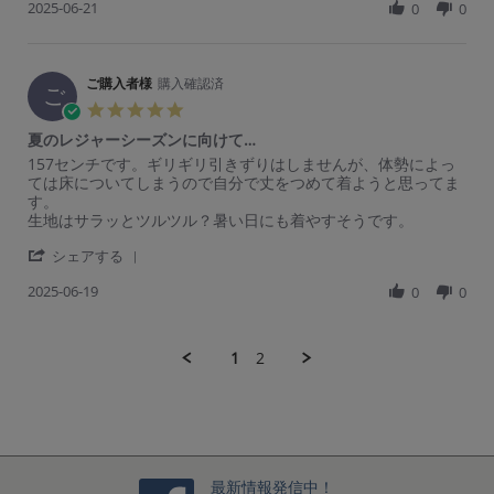
る
者
5
2025-06-21
h
0
0
y
t
n
と
様
a
ご
a
g
こ
o
r
購
t
ろ
n
e
入
i
で
2
R
ご購入者様
購入確認済
者
n
ご
す
4
e
様
g
5.
が。
J
v
o
真
0
袖
u
夏のレジャーシーズンに向けて…
i
n
夏
s
が
n
e
2
の
R
r
157センチです。ギリギリ引きずりはしませんが、体勢によっ
t
短
2
w
1
ワ
e
e
ては床についてしまうので自分で丈をつめて着ようと思ってま
a
い
0
b
J
ン
v
v
す。
r
の
2
y
u
ピ
i
i
生地はサラッとツルツル？暑い日にも着やすそうです。
r
で
5
ご
n
e
e
a
二
購
2
'
w
w
シェアする
t
の
入
0
S
b
s
i
腕
者
2
2025-06-19
h
0
0
y
t
n
が
様
5
a
ご
a
g
目
o
r
購
t
立
n
e
入
i
1
2
つ
2
R
者
n
の
1
e
様
g
で
J
v
o
夏
は
u
i
n
の
と
n
e
1
レ
心
2
w
9
ジ
配
0
b
J
ャ
最新情報発信中！
し