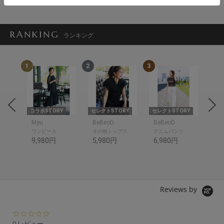
RANKING
ランキング
1
2
3
4
om
コラボSTORY
セレクトSTORY
セレクトSTORY
コラ
om
Myu
BeBeoD
BeBeoD
SP
ワンピース
その他トップス
デニムパンツ
シャ
9,980円
5,980円
6,980円
10
Reviews by
0.
0
0 レビュー