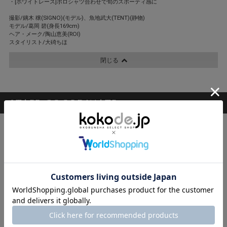
・[ホワイトレース]ポロシャツ合わせで旬のスポーティ感に
撮影/鏑木 穣(SIGNO)(モデル)、魚地武大(TENT)(静物)
モデル/葛岡 碧(身長169cm)
ヘア・メーク/陶山恵美(ROI)
スタイリスト/大碕ちほ
閉じる
STAFF COORDINATE
スタッフ着用コーデ
かねまるあい
i
田原
ひろ
こ