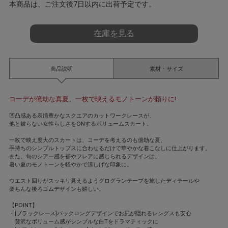
a
本商品は、ご注文後7日以内に出荷予定です。
t
i
n
在庫を見る
g
商品説明
素材・サイズ
コーデが億劫な真夏、一枚で映えるモノトーンが頼りに!
凹凸感ある表情豊かなスクエアのカットワークレースが、
他と被らない女性らしさをONするボリュームスカート。
一枚で映え度大のスカートは、コーデを考えるのも億劫な夏、
手持ちのシンプルトップスに合わせるだけで華やかな着こなしに仕上がります。
また、旬のシアー感を裾やフレアに感じられるデザインは、
暑い夏のモノトーンを軽やかで涼しげな印象に。
ウエスト回りがスッキリ見えるようグログランテープを施したディテールや
楽ちんな後ろゴムデザインも嬉しい。
【POINT】
・[ブラックレース]バックロングデザインでお尻が隠れるレングスも安心
贅沢なボリューム感がシンプルな白Tをドラマティックに