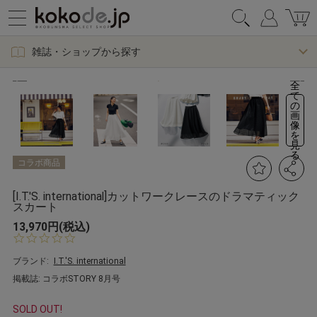
雑誌・ショップから探す
全
て
の
画
像
を
見
る
コラボ商品
[I.T.'S. international]カットワークレースのドラマティック
スカート
13,970円(税込)
0.
0
s
ブランド:
I.T.'S. international
t
掲載誌: コラボSTORY 8月号
a
r
r
SOLD OUT!