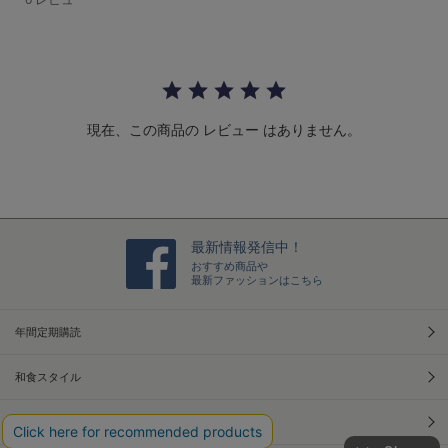
s
t
a
r
r
a
t
現在、この商品の レビュー はありません。
i
n
g
最新情報発信中！
おすすめ商品や
最新ファッションはこちら
年間定期購読
和食スタイル
光文社70周年アニバーサリー