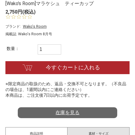
[Wako's Room]マラケシュ ティーカップ
2,750円(税込)
0.
0
s
ブランド:
Wako's Room
t
掲載誌: Wako's Room 8月号
a
r
r
数量：
a
t
i
今すぐカートに入れる
n
g
※限定商品の取扱のため、返品・交換不可となります。（不良品
の場合は、1週間以内にご連絡ください）
本商品は、ご注文後7日以内に出荷予定です。
在庫を見る
商品説明
素材・サイズ