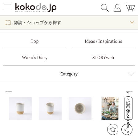
雑誌・ショップから探す
Top
Ideas / Inspirations
Wako’s Diary
STORYweb
Category
全
て
の
画
像
を
見
る