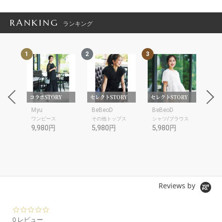
RANKING
ランキング
1
2
3
4
OPH
コラボSTORY
セレクトSTORY
セレクトSTORY
コラ
SECRET TROPHY
Myu
BeBeoD
BeBeoD
SP
ットソ
ワンピース
その他トップス
シャツ/ブラウス
シャ
9,980円
5,980円
5,980円
10
Reviews by
0.
0
0 レビュー