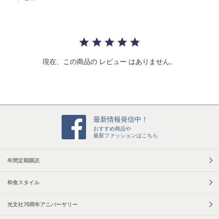
s
t
a
r
r
a
t
現在、この商品の レビュー はありません。
i
n
g
最新情報発信中！
おすすめ商品や
最新ファッションはこちら
年間定期購読
和食スタイル
光文社70周年アニバーサリー