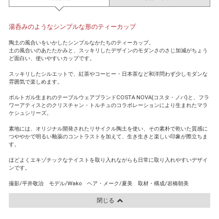
湯呑みのようなシンプルな形のティーカップ
陶土の風合いをいかしたシンプルなかたちのティーカップ。
土の風合いのあたたかみと、スッキリしたデザインのモダンさのさじ加減がちょう
ど面白い、使いやすいカップです。
スッキリしたシルエットで、紅茶やコーヒー・日本茶など和洋問わず少しモダンな
雰囲気で楽しめます。
ポルトガル生まれのテーブルウェアブランドCOSTA NOVA(コスタ・ノバ)と、フラ
ワーアティスとのクリスチャン・トルチュのコラボレーションにより生まれたマラ
ケシュシリーズ。
素地には、オリジナル開発されたリサイクル陶土を使い、その素朴で乾いた質感に
つややかで明るい釉薬のコントラストを加えて、生き生きと楽しい印象が際立ちま
す。
ほどよくエキゾチックなテイストを取り入れながらも日常に取り入れやすいデザイ
ンです。
撮影/平井敬治 モデル/Wako ヘア・メーク/夏美 取材・構成/岩橋朝美
閉じる