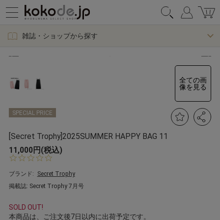
雑誌・ショップから探す
全ての画
像を見る
SPECIAL PRICE
[Secret Trophy]2025SUMMER HAPPY BAG 11
11,000円(税込)
0.
0
s
ブランド:
Secret Trophy
t
掲載誌: Secret Trophy 7月号
a
r
r
SOLD OUT!
a
本商品は、ご注文後7日以内に出荷予定です。