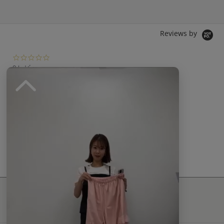
Reviews by
0.
0
0 レビュー
s
t
a
r
r
a
t
現在、この商品の レビュー はありません。
i
n
g
最新情報発信中！
おすすめ商品や
最新ファッションはこちら