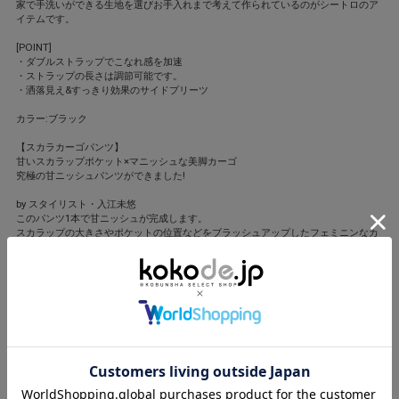
家で手洗いができる生地を選びお手入れまで考えて作られているのがシートロのア
イテムです。
[POINT]
・ダブルストラップでこなれ感を加速
・ストラップの長さは調節可能です。
・洒落見え&すっきり効果のサイドプリーツ
カラー:ブラック
【スカラカーゴパンツ】
甘いスカラップポケット×マニッシュな美脚カーゴ
究極の甘ニッシュパンツができました!
by スタイリスト・入江未悠
このパンツ1本で甘ニッシュが完成します。
スカラップの大きさやポケットの位置などをブラッシュアップしたフェミニンなカ
ーゴ。
後ろにはパッチポケットを付けてヒップが大きく見せない配慮も。
撥水素材を使用しているので夏のレジャーシーンでも大活躍です。
もちろん自宅でのお手入れが可能になっています。
あえてハンサムなパンツに甘さを投入し1枚で甘ニッシュ。
甘い要素はパンツのみ。ジャケットやロゴのTシャツでハンサム要素もプラスし
て。