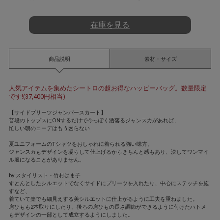
t
i
n
在庫を見る
g
商品説明
素材・サイズ
人気アイテムを集めたシートロの超お得なハッピーバッグ。数量限定
です!(37,400円相当)
【サイドプリーツジャンパースカート】
普段のトップスにONするだけで今っぽく洒落るジャンスカがあれば、
忙しい朝のコーデはもう困らない
夏ユニフォームのTシャツをおしゃれに着られる強い味方。
ジャンスカもデザインを凝らして仕上げるからきちんと感もあり、決してワンマイ
ル服になることがありません。
by スタイリスト・竹村はま子
すとんとしたシルエットでなくサイドにプリーツを入れたり、中心にステッチを施
すなど、
着ていて楽でも細見えする美シルエットに仕上がるように工夫を重ねました。
肩ひもも2本取りにしたり、後ろの肩ひもの長さ調節ができるように付けたハトメ
もデザインの一部として成立するようにしました。