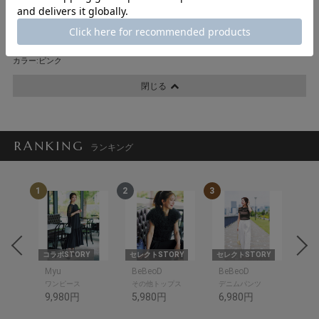
[ここが推しPOINT]
・ウエストはゴムでストレスフリー
・甘さと洒落感が?なスカラップポケット
・足首は紐で調節可能
カラー:ピンク
閉じる
RANKING
ランキング
1
2
3
4
om
コラボSTORY
セレクトSTORY
セレクトSTORY
コラ
om
Myu
BeBeoD
BeBeoD
SP
ワンピース
その他トップス
デニムパンツ
シャ
9,980円
5,980円
6,980円
10