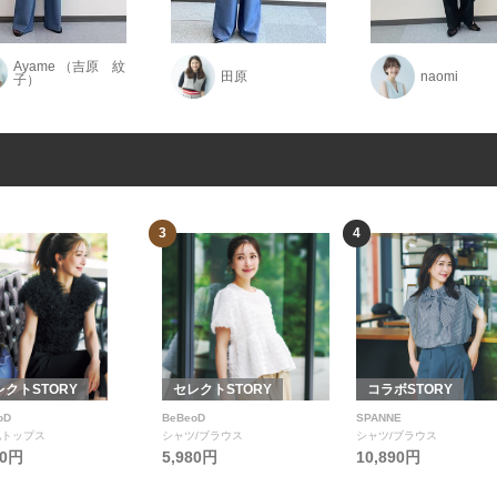
Ayame （吉原 紋
田原
naomi
子）
3
4
レクトSTORY
セレクトSTORY
コラボSTORY
oD
BeBeoD
SPANNE
他トップス
シャツ/ブラウス
シャツ/ブラウス
80円
5,980円
10,890円