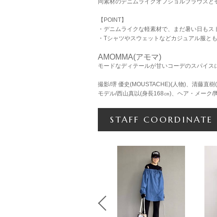
同素材のデニムライクオフショルブラウスと
【POINT】
・デニムライクな軽素材で、まだ暑い日もス
・Tシャツやスウェットなどカジュアル服と
AMOMMA(アモマ)
モードなディテールが甘いコーデのスパイス
撮影/堺 優史(MOUSTACHE)(人物)、清藤直樹
モデル/西山真以(身長168㎝)、ヘア・メーク
STAFF COORDINATE