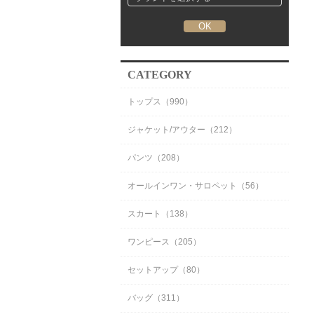
CATEGORY
トップス（990）
ジャケット/アウター（212）
パンツ（208）
オールインワン・サロペット（56）
スカート（138）
ワンピース（205）
セットアップ（80）
バッグ（311）