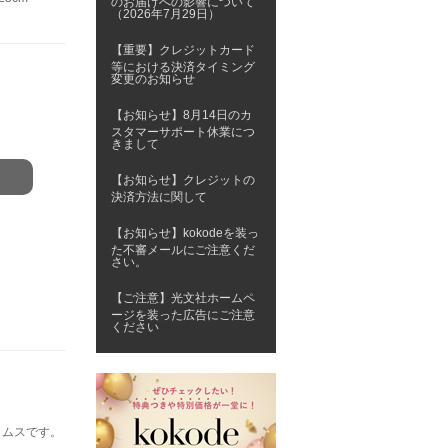
のお届けへの影響について
（2026年7月29日）
【重要】クレジットカード
等における決済タイミング
変更のお知らせ
【お知らせ】8月14日のカ
スタマーサポート休業につ
きまして
【お知らせ】クレジットの
決済方法に関して
【お知らせ】kokodeを装っ
た不審メールにご注意くだ
さい。
【ご注意】光文社ホームペ
ージを装った広告にご注意
ください
トムスです。