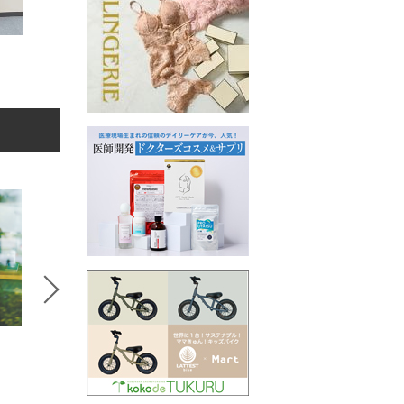
石垣 央子
石垣 央子
5
6
7
セレクトSTORY
コラボSTORY
コラボS
BeBeoD
MERI
SPANNE
デニムパンツ
ワンピース
Tシャツ/
6,980円
8,990円
11,000