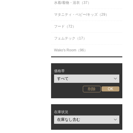
水着/着物・浴衣（37）
マタニティ・ベビー/キッズ（29）
フード（72）
フェムテック（17）
Wako's Room（96）
価格帯
在庫状況