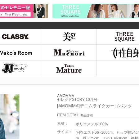
AMOMMA
セレクトSTORY 10月号
[AMOMMA]デニムライクカーゴパンツ
ITEM DETAIL
商品詳細
素材：
ポリエステル100%
サイズ：
[F]ウエスト66~100cm、ヒップ幅54c
m、股下75cm、わたり幅30cm、裾幅2