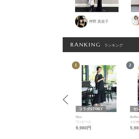
田代かな子
押野 真規子
RANKING
ランキング
12
1
2
SECRET TROPHY
コラボSTORY
セ
SECRET TROPHY
Myu
BeBe
Tシャツ/カットソー
ワンピース
その
9,980円
5,9
12,100円
5,500円