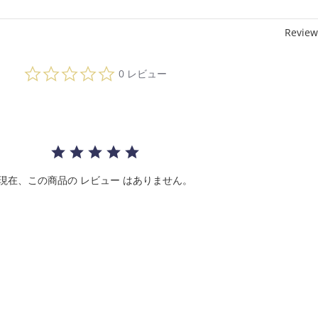
Review
0.
0 レビュー
0
s
t
a
r
r
a
t
i
現在、この商品の レビュー はありません。
n
g