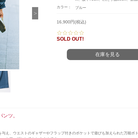
カラー：
ブルー
16,900円(税込)
0.
0
SOLD OUT!
s
t
a
在庫を見る
r
r
a
t
i
n
g
パンツ。
を与え、ウエストのギャザーやフラップ付きのポケットで遊びも加えられた万能ボ