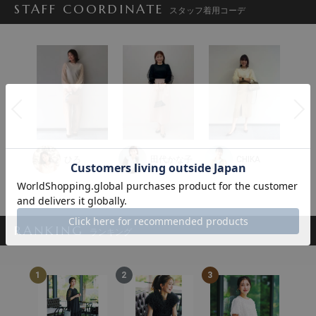
STAFF COORDINATE
スタッフ着用コーデ
i
ひろ
田代かな子
CHIKA
RANKING
ランキング
1
2
3
4