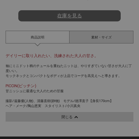
t
i
n
在庫を見る
g
商品説明
素材・サイズ
デイリーに取り入れたい、洗練された大人の甘さ。
袖にミニドット柄のチュールを重ねたニットは、やりすぎていない甘さが大人に丁
度いい。
モックネックとコンパクトなボディが上品でコーデを高見えへと導きます。
PICCIN(ピッチン)
甘ニッシュに最適な大人のための甘服
撮影/遠藤優(人物)、清藤直樹(静物) モデル/徳澤直子【身長170cm】
ヘア・メーク/陶山恵実 スタイリスト/小川真央
閉じる