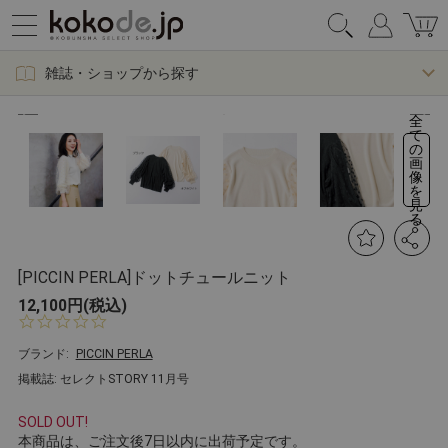
雑誌・ショップから探す
全
て
の
画
像
を
見
る
[PICCIN PERLA]ドットチュールニット
12,100円(税込)
0.
0
s
ブランド:
PICCIN PERLA
t
掲載誌: セレクトSTORY 11月号
a
r
r
SOLD OUT!
a
本商品は、ご注文後7日以内に出荷予定です。