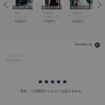
RY
コラボSTORY
セレクトSTORY
セレクトSTORY
セレ
Myu
BeBeoD
BeBeoD
Be
ワンピース
その他トップス
シャツ/ブラウス
デ
9,980円
5,980円
5,980円
6,
Reviews by
0.
0
0 レビュー
s
t
a
r
r
a
t
現在、この商品の レビュー はありません。
i
n
g