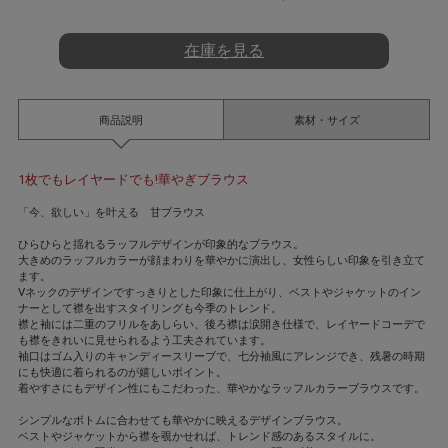
t
i
n
在庫を見る
g
商品説明
素材・サイズ
1枚でもレイヤードでも!華やぎブラウス
「今、欲しい」を叶える 甘ブラウス
ひらひらと揺れるラッフルデザインが印象的なブラウス。
大きめのラッフルカラーが顔まわりを華やかに演出し、女性らしい印象を引き立て
ます。
Vネックのデザインですっきりとした印象に仕上がり、ベストやジャケットのイン
ナーとして襟を出すスタイリングも今季のトレンド。
襟と袖には二重のフリルをあしらい、後ろ襟は涙開き仕様で、レイヤードコーデで
も襟をきれいに見せられるよう工夫されています。
袖口はゴム入りのキャンディースリーブで、七分袖風にアレンジでき、残暑の時期
にも快適に着られるのが嬉しいポイント。
着やすさにもデザイン性にもこだわった、華やかなラッフルカラーブラウスです。
シンプルなボトムに合わせても華やかに映えるデザインブラウス。
ベストやジャケットから襟を覗かせれば、トレンド感のあるスタイルに。