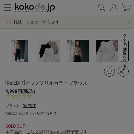
雑誌・ショップから探す
全
て
の
画
像
を
見
る
[Re:EDIT]ビッグフリルカラーブラウス
4,998円(税込)
0.
0
s
ブランド:
Re:EDIT
t
掲載誌: セレクトSTORY 12月号
a
r
r
SOLD OUT!
a
本商品は、ご注文後7日以内に出荷予定です。