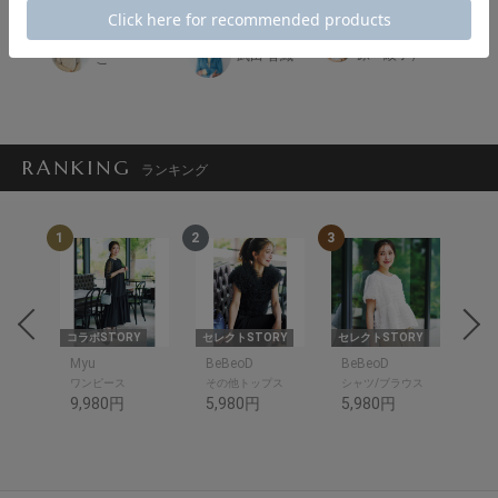
Ayame （吉
かねまるあい
原 紋子）
武田 香織
こ
RANKING
ランキング
1
2
3
4
RY
コラボSTORY
セレクトSTORY
セレクトSTORY
セレ
Myu
BeBeoD
BeBeoD
Be
ワンピース
その他トップス
シャツ/ブラウス
デ
9,980円
5,980円
5,980円
6,