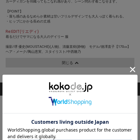
カーディガンを羽織ってもこなれ感があり、シーン問わず着こなせます。
【POINT】
・落ち感のあるなめらか素材は甘いフリルデザインでも大人っぽく着られる。
・ヒップにかかる長めの丈感
Re:EDIT(リエディ)
着るだけでサマになる大人のデイリー 服
撮影/堺 優史(MOUSTACHE)(人物)、清藤直樹(静物) モデル/徳澤直子【170㎝】
ヘア・メーク/陶山恵実、スタイリスト/中西雛乃
閉じる
STAFF COORDINATE
スタッフ着用コーデ