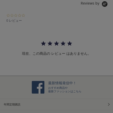
Reviews by
0.
0
0 レビュー
s
t
a
r
r
a
t
現在、この商品の レビュー はありません。
i
n
g
最新情報発信中！
おすすめ商品や
最新ファッションはこちら
年間定期購読