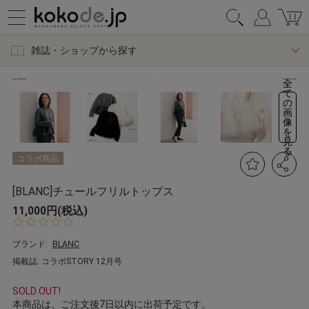
雑誌・ショップから探す
全
て
の
画
像
を
見
る
コラボ商品
[BLANC]チュールフリルトップス
11,000円(税込)
0.
0
s
ブランド:
BLANC
t
掲載誌: コラボSTORY 12月号
a
r
r
SOLD OUT!
a
本商品は、ご注文後7日以内に出荷予定です。