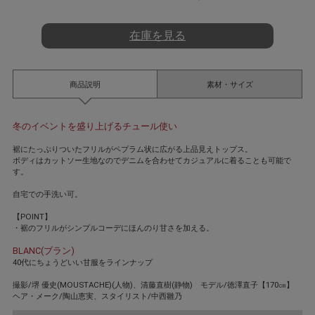
t
i
n
在庫を見る
g
商品説明
素材・サイズ
冬のイベントを盛り上げるチュール使い
裾にたっぷりついたフリルがペプラム状に広がる上品見えトップス。
ボディはカットソー生地なのでデニムを合わせてカジュアルに着ることも可能で
す。
自宅での手洗い可。
【POINT】
・裾のフリルがシンプルコーデにほんのり甘さを加える。
BLANC(ブラン)
40代にちょうどいい甘服をラインナップ
撮影/堺 優史(MOUSTACHE)(人物)、清藤直樹(静物) モデル/徳澤直子【170㎝】
ヘア・メーク/陶山恵実、スタイリスト/中西雛乃