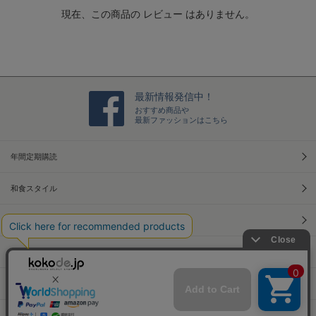
t
現在、この商品の レビュー はありません。
i
n
g
最新情報発信中！
おすすめ商品や
最新ファッションはこちら
年間定期購読
和食スタイル
光文社70周年アニバーサリー
本屋さんへ行こう！キャンペーン
Information
Official Site