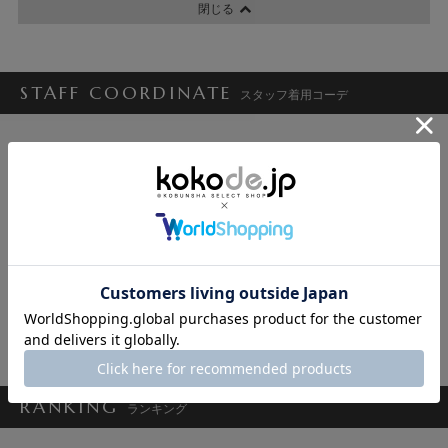
閉じる
STAFF COORDINATE
スタッフ着用コーデ
松永麻衣
櫻井 雪/CiCi
田原
RANKING
ランキング