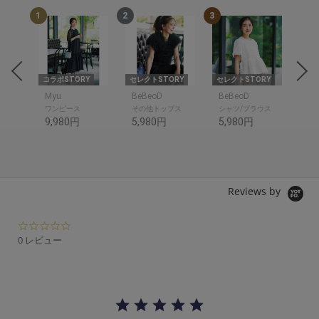
1
2
3
4
RY
コラボSTORY
セレクトSTORY
セレクトSTORY
セレ
Myu
BeBeoD
BeBeoD
Be
ワンピース
その他トップス
シャツ/ブラウス
デ
9,980円
5,980円
5,980円
6,
Reviews by
0.
0
0 レビュー
s
t
a
r
r
a