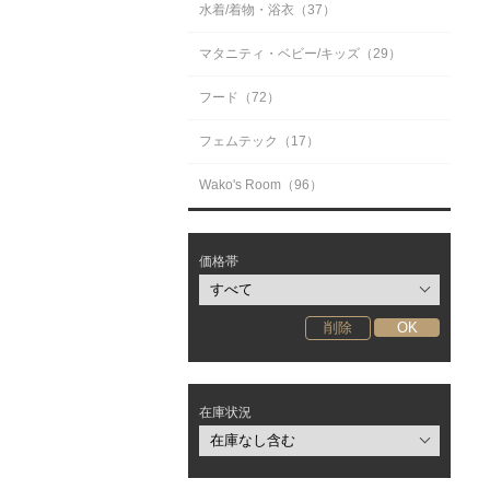
水着/着物・浴衣（37）
マタニティ・ベビー/キッズ（29）
フード（72）
フェムテック（17）
Wako's Room（96）
価格帯
在庫状況