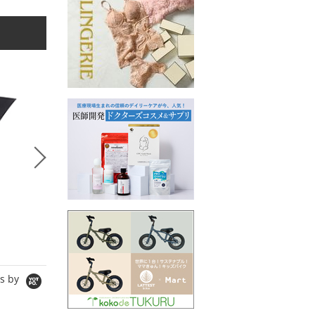
5
6
7
kokode plus
kokode plus
kokode
ACUTA
Dignite Collier
Limue
シャツ/ブラウス
ジャケット
シャツ/ブ
14,300円
18,700円
10,780円
10,010円
14,025円
7,546円
s by