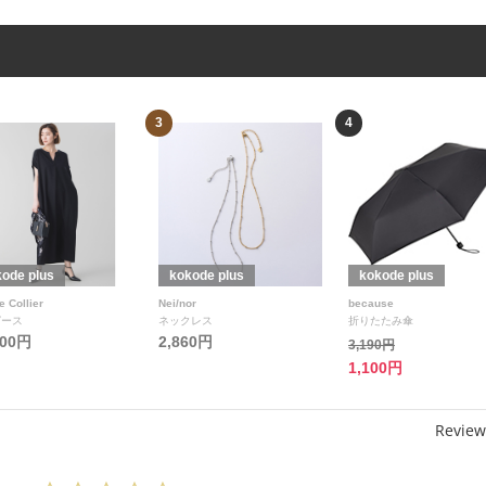
3
4
ode plus
kokode plus
kokode plus
e Collier
Nei/nor
because
ピース
ネックレス
折りたたみ傘
300円
2,860円
3,190円
1,100円
Review
0.