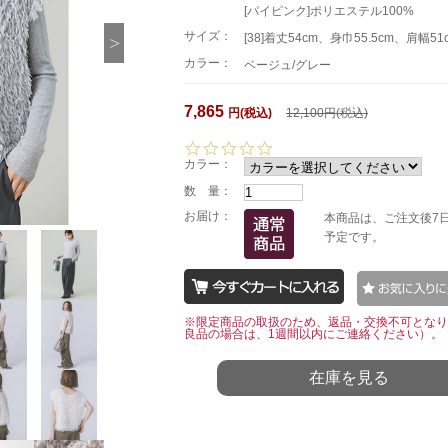
[パイピンク]ポリエステル100%
サイズ：
[38]着丈54cm、身巾55.5cm、肩幅51
カラー：
ベージュ/グレー
7,865
円(税込)
12,100円(税込)
0.
0
カラー：
s
数 量：
t
a
お届け：
本商品は、ご注文後7
r
予定です。
r
a
t
i
n
※限定商品の取扱のため、返品・交換不可となり
g
良品の場合は、1週間以内にご連絡ください）。
在庫を見る