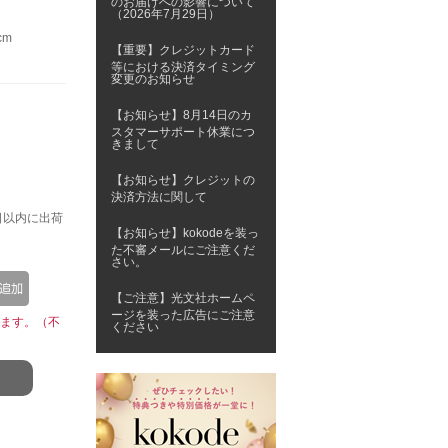
のお届けへの影響について
（2026年7月29日）
cm
【重要】クレジットカード
等における決済タイミング
変更のお知らせ
【お知らせ】8月14日のカ
スタマーサポート休業につ
きまして
【お知らせ】クレジットの
決済方法に関して
日以内に出荷
【お知らせ】kokodeを装っ
た不審メールにご注意くだ
さい。
【ご注意】光文社ホームペ
ージを装った広告にご注意
ます。（不
ください