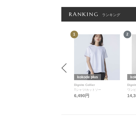
RANKING
ランキング
12
1
2
kokode plus
kokode plus
kok
Limue
Dignite Collier
Dignit
デニムパンツ
Tシャツ/カットソー
ワン
6,490円
14,
15,950円
11,165円