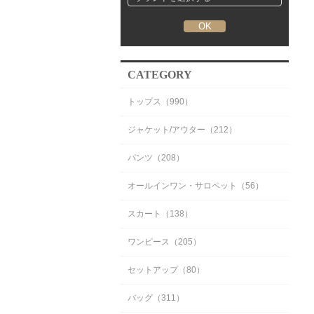
CATEGORY
トップス（990）
ジャケット/アウター（212）
パンツ（208）
オールインワン・サロペット（56）
スカート（138）
ワンピース（205）
セットアップ（80）
バッグ（311）