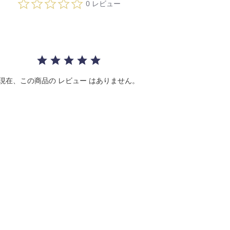
0 レビュー
0
s
t
a
r
r
a
t
i
現在、この商品の レビュー はありません。
n
g