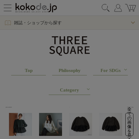
雑誌・ショップから探す
Top
Philosophy
For SDGs
Category
全
て
の
画
像
を
見