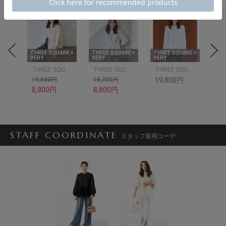
RE ×
THREE SQUARE ×
THREE SQUARE ×
THREE SQUARE ×
THR
VERY
VERY
VERY
VER
THREE SQUARE
THREE SQUARE
THREE SQUARE
THREE SQUARE
19,800円
18,700円
19,800円
19
8,800円
8,800円
SOL
STAFF COORDINATE
スタッフ着用コーデ