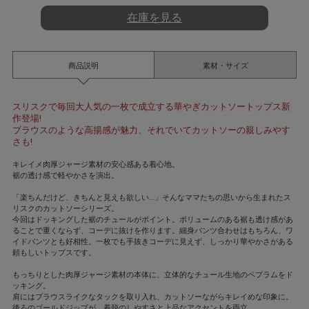
在庫を見る
商品説明
素材・サイズ
スリスクで毎回大人気の一枚で成立する華やぎカットソートップス新
作登場!
ブラウスのような高揚感が魅力、それでいてカットソーの親しみやす
さも!
キレイメ肉厚ジャージ素材の安心感ある着心地。
裾の透け感で軽やかさを演出。
「楽ちんだけど、きちんと見えも欲しい…」そんなママたちの思いから生まれたス
リスクのカットソーシリーズ。
今回はドッキングした裾のチュールがポイント。ボリュームのある裾も透け感があ
ることで重くならず、コーデに抜けを作ります。細身パンツ合わせはもちろん、ワ
イドパンツとも好相性。一枚でも手抜きコーデに見えず、しっかり華やかさがある
頼もしいトップスです。
もっちりとした肉厚ジャージ素材の本体に、立体的なチュール生地のペプラムをド
ッキング。
肩にはブラウスライクなタックを取り入れ、カットソーながらキレイめな印象に。
後ろのゴールドジップが、着脱のしやすさと上品なアクセントを両立。