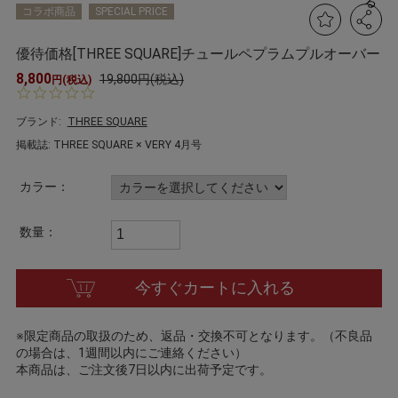
る
コラボ商品
SPECIAL PRICE
優待価格[THREE SQUARE]チュールペプラムプルオーバー
8,800
19,800円(税込)
円(税込)
0.
0
s
ブランド:
THREE SQUARE
t
掲載誌: THREE SQUARE × VERY 4月号
a
r
r
カラー：
a
t
i
数量：
n
g
今すぐカートに入れる
※限定商品の取扱のため、返品・交換不可となります。（不良品
の場合は、1週間以内にご連絡ください）
本商品は、ご注文後7日以内に出荷予定です。