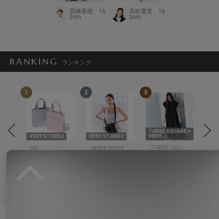
髙橋香穂 16
髙松愛里 16
3cm
2cm
RANKING
ランキング
1
2
3
4
THREE SQUARE ×
E2
VERY STORE2
VERY STORE2
VERY
VER
elu
cache cache
THREE SQUARE
eld
プス
エコバッグ/サブ
ショルダーバッグ
ワンピース
セ
バッグ
6,490円
20,900円
23
11,330円
Reviews by