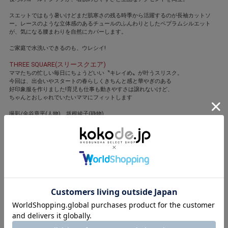
スエットではもう暑いけどまだ肌寒さの残る時季から活躍するのが長袖カットソ
ー。レースのような立体感のあるチュールのふんわりとしたペプラムシルエット
が、気になる腰まわりを自然にカバーします。
ご家庭で水洗いできるのも、ウレシイ!
THREE SQUARE(スリースクエア)
ママたちの忙しい毎日にちょうどいい〝キレイめ〟が叶うスリスク。
今回は、出会いやスタートの春らしくきちんと感と華やぎのある
好印象服を作りました!育児も仕事も動きやすさは譲れないけど、
ちゃんとおしゃれでいたいママにフィットします
撮影/金谷章平(人物)、坂根綾子(静物)
モデル/笹川友里 スタイリング/石関靖子
ヘア・メーク/福川雅顕
閉じる