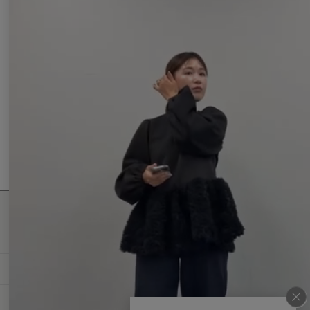
0.
0
0 レビュー
s
t
a
r
r
a
t
現在、この商品の レビュー はありません。
i
n
g
最新情報発信中！
おすすめ商品や
最新ファッションはこちら
年間定期購読
和食スタイル