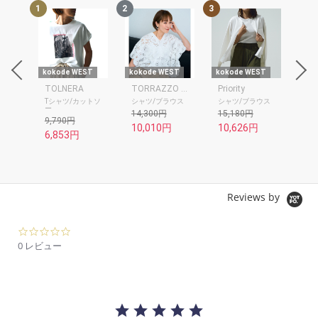
1
2
3
4
ST
kokode WEST
kokode WEST
kokode WEST
kok
TOLNERA
TORRAZZO DONNA
Priority
SU
Tシャツ/カットソ
シャツ/ブラウス
シャツ/ブラウス
ワ
ー
14,300円
15,180円
17
9,790円
10,010円
10,626円
12
6,853円
Reviews by
0.
0
0 レビュー
s
t
a
r
r
a