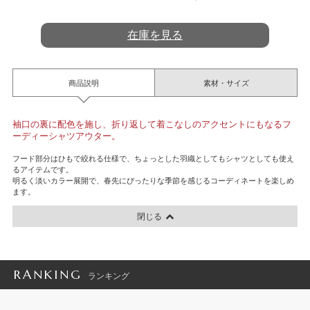
t
i
n
在庫を見る
g
商品説明
素材・サイズ
袖口の裏に配色を施し、折り返して着こなしのアクセントにもなるフ
ーディーシャツアウター。
フード部分はひもで絞れる仕様で、ちょっとした羽織としてもシャツとしても使え
るアイテムです。
明るく淡いカラー展開で、春先にぴったりな季節を感じるコーディネートを楽しめ
ます。
閉じる
RANKING
ランキング