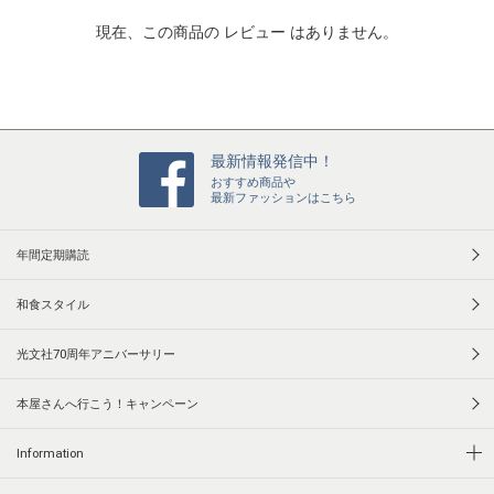
t
現在、この商品の レビュー はありません。
i
n
g
最新情報発信中！
おすすめ商品や
最新ファッションはこちら
年間定期購読
和食スタイル
光文社70周年アニバーサリー
本屋さんへ行こう！キャンペーン
Information