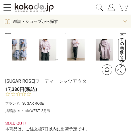
雑誌・ショップから探す
全
て
の
画
像
を
見
る
[SUGAR ROSE]フーディーシャツアウター
17,380円(税込)
0.
0
s
ブランド:
SUGAR ROSE
t
掲載誌: kokode WEST 2月号
a
r
r
SOLD OUT!
a
本商品は、ご注文後7日以内に出荷予定です。