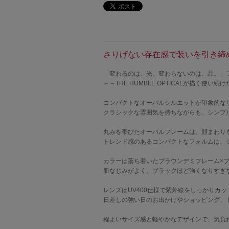
さりげない存在感で装いを引き締
「変わるのは、光。変わらないのは、品。」
～～THE HUMBLE OPTICALが描く使い
コンパクトなオーバルシルエットが印象的な
クラシックな雰囲気を持ちながらも、シンプ
丸みを帯びたオーバルフレームは、顔まわり
トレンド感のあるコンパクトなフォルムは、
カラーは落ち着いたブラウンデミフレーム×
肌なじみがよく、ブラックほど強くなりすぎ
レンズはUV400仕様で紫外線をしっかりカッ
日差しの強い日のお出かけやショッピング、
程よいサイズ感と軽やかなデザインで、気負