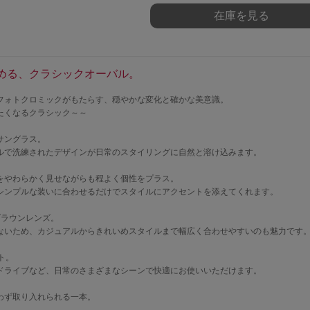
在庫を見る
める、クラシックオーバル。
フォトクロミックがもたらす、穏やかな変化と確かな美意識。
続けたくなるクラシック～～
サングラス。
ルで洗練されたデザインが日常のスタイリングに自然と溶け込みます。
をやわらかく見せながらも程よく個性をプラス。
シンプルな装いに合わせるだけでスタイルにアクセントを添えてくれます。
ブラウンレンズ。
ないため、カジュアルからきれいめスタイルまで幅広く合わせやすいのも魅力です
ト。
ドライブなど、日常のさまざまなシーンで快適にお使いいただけます。
わず取り入れられる一本。