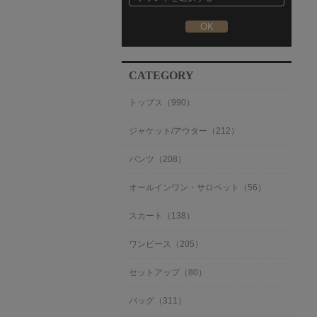
CATEGORY
トップス（990）
ジャケット/アウター（212）
パンツ（208）
オールインワン・サロペット（56）
スカート（138）
ワンピース（205）
セットアップ（80）
バッグ（311）