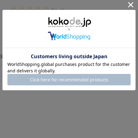
0.
0 レビュー
0
s
t
a
r
r
a
t
i
現在、この商品の レビュー はありません。
n
g