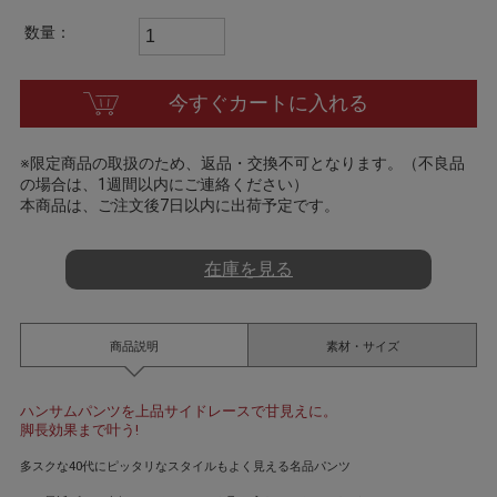
t
i
数量：
n
g
今すぐカートに入れる
※限定商品の取扱のため、返品・交換不可となります。（不良品
の場合は、1週間以内にご連絡ください）
本商品は、ご注文後7日以内に出荷予定です。
在庫を見る
商品説明
素材・サイズ
ハンサムパンツを上品サイドレースで甘見えに。
脚長効果まで叶う!
多スクな40代にピッタリなスタイルもよく見える名品パンツ