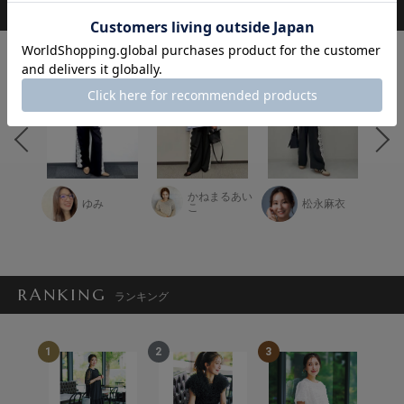
STAFF COORDINATE
スタッフ着用コーデ
 （吉
かねまるあい
子）
ゆみ
松永麻衣
こ
RANKING
ランキング
1
2
3
4