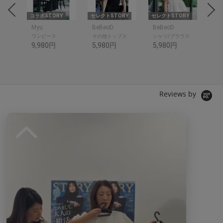
RY
コラボSTORY
セレクトSTORY
セレクトSTORY
セレ
Myu
BeBeoD
BeBeoD
Be
ワンピース
その他トップス
シャツ/ブラウス
デ
9,980円
5,980円
5,980円
6,
Reviews by
0.
0
0 レビュー
s
t
a
r
r
a
t
現在、この商品の レビュー はありません。
i
n
g