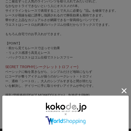
ここ最近ずっと人気のラインパンツを取り入れてみたいけれど、
なかなかトライできないという人にオススメの1本。
サイドラインをレースで表現することで大人に必要な〝品〟を確保できます。
レースが視線を縦に誘導し強調されるので脚長効果も期待できます。
華やぎと上品なカジュアルさが網羅できる一挙両得なパンツです。
ウエストはシートロお約束のバックゴム仕様だからリラックスできます。
もちろん自宅でのお手入れができます。
【POINT】
・前から見てもレースでほっそり効果
・リュクス感漂う高見えレース
・バックウエストはゴム仕様でストレスフリー
SECRET TROPHY(シークレットトロフィー)
ベーシックに軸を置きながら、シンプルだけど地味にならず
にコーデが整うアイテムが揃うのがシークレット・トロフィ
ー、通称「シートロ」。大人のシンプルすぎると間が持たな
いを解決し、デイリーに手に取りやすいアイテムが中心です。
撮影/曽根将樹(PEACE MONKEY)(モデル)、魚地武大(静物)
モデル/美香 ヘア・メーク/森 ユキオ(ROI) スタイリスト/井関かおり
閉じる