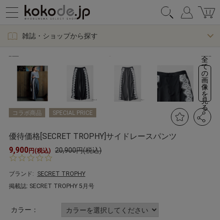
雑誌・ショップから探す
全
て
の
画
像
を
見
る
コラボ商品
SPECIAL PRICE
優待価格[SECRET TROPHY]サイドレースパンツ
9,900
20,900円(税込)
円(税込)
0.
0
s
ブランド:
SECRET TROPHY
t
掲載誌: SECRET TROPHY 5月号
a
r
r
カラー：
a