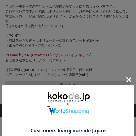
フラワーモチーフのプリントは色が穏やかで大人にも似合う小花柄です。
フレアドレスですが、前面はボリュームを抑え、身体をほっそりきれいに見せて、
背面のスカート部分のみたっぷりとフレアが広がるようにバイアス使いをしていま
す。
背はVあきの後ろ姿が美人なドレスです。
【POINT】
・前はスッキリ後ろはボリューミーな揺れるスカートが華やか
・後ろのV開きがコーデのポイントに
Pasand by ne Quittez pas(パサンドバイヌキテパ)
着心地を追求したリラクシーなデザイン
撮影/堺優史(MOUSTACHE) モデル/徳澤直子、西山真以
ヘア・メーク/川村友子 スタイリスト/中西雛乃(Ash.)
閉じる
STAFF COORDINATE
スタッフ着用コーデ