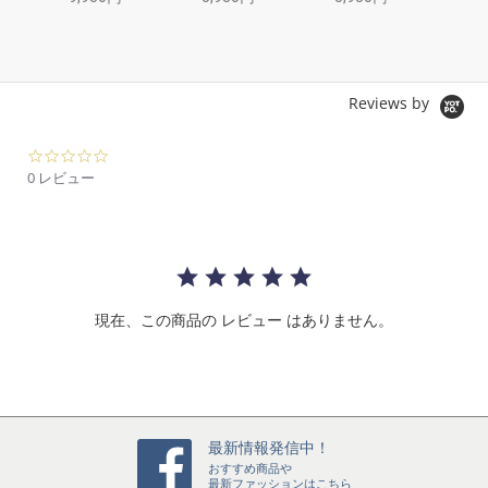
Reviews by
0.
0
0 レビュー
s
t
a
r
r
a
t
現在、この商品の レビュー はありません。
i
n
g
最新情報発信中！
おすすめ商品や
最新ファッションはこちら