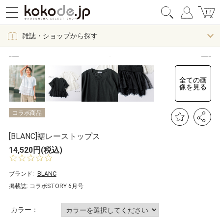
雑誌・ショップから探す
全ての画
像を見る
コラボ商品
[BLANC]裾レーストップス
14,520円(税込)
0.
0
s
ブランド:
BLANC
t
掲載誌: コラボSTORY 6月号
a
r
r
カラー：
a