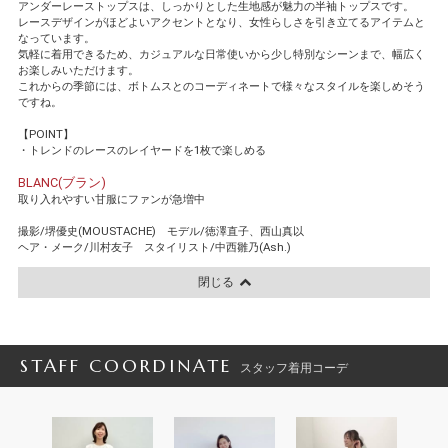
アンダーレーストップスは、しっかりとした生地感が魅力の半袖トップスです。
レースデザインがほどよいアクセントとなり、女性らしさを引き立てるアイテムと
なっています。
気軽に着用できるため、カジュアルな日常使いから少し特別なシーンまで、幅広く
お楽しみいただけます。
これからの季節には、ボトムスとのコーディネートで様々なスタイルを楽しめそう
ですね。
【POINT】
・トレンドのレースのレイヤードを1枚で楽しめる
BLANC(ブラン)
取り入れやすい甘服にファンが急増中
撮影/堺優史(MOUSTACHE) モデル/徳澤直子、西山真以
ヘア・メーク/川村友子 スタイリスト/中西雛乃(Ash.)
閉じる
STAFF COORDINATE
スタッフ着用コーデ