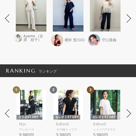
Ayame （吉
原 紋子）
かな子
櫻井 雪/CiCi
守口香織
RANKING
ランキング
1
2
3
4
RY
コラボSTORY
セレクトSTORY
セレクトSTORY
セレ
Myu
BeBeoD
BeBeoD
Be
ワンピース
その他トップス
シャツ/ブラウス
デ
9,980円
5,980円
5,980円
6,