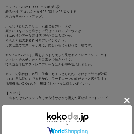
ニッセン×VERY STORE コラボ 第2段
着るだけで“きちんと見え”も“涼しさ”も両立する
夏の救世主セットアップ。
ふんわりとしたボリューム袖と裾のレースが
顔まわりをパッと華やかに見せてくれるブラウスは、
ほんのりシアーな素材感で見た目にも涼やか。
きちんと感のある衿付きデザインながら、
比翼仕立てでスッキリ見え、忙しい朝にも頼れる一枚です。
セットのパンツは、脚をまっすぐ美しく見せるストレートシルエット。
ストレッチの効いたとろみ素材で動きやすく、
後ろゴム仕様でストレスフリーなはき心地を実現しました。
セットで着れば、送迎・仕事・ちょっとしたお出かけまで迷わず対応。
さらに単品使いもできるから、ワードローブの幅がぐっと広がります。
洗濯機洗いOKなのも、毎日忙しいママに嬉しいポイント。
【POINT】
・着るだけでバランス良く整う涼やかさも備えた正統派セットアップ
nissen(ニッセン)
ニッセンならではのセット販売で、コーディネートの心配を解消。
洗濯機OKな高見え素材と上品デザイン、S-LLの豊富サイズ。
単品使いもしやすい賢いセットアップスーツが揃う。
撮影/遠藤優貴(人物)、坂根綾子(静物) モデル/笹川友里、岡本あずさ ヘア・メー