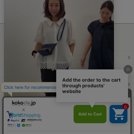
n
g
最新情報発信中！
おすすめ商品や
最新ファッションはこちら
年間定期購読
和食スタイル
光文社70周年アニバーサリー
本屋さんへ行こう！キャンペーン
Information
Official Site