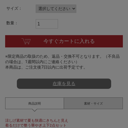
t
i
サイズ：
n
g
数量：
今すぐカートに入れる
※限定商品の取扱のため、返品・交換不可となります。（不良品
の場合は、1週間以内にご連絡ください）
本商品は、ご注文後7日以内に出荷予定です。
在庫を見る
商品説明
素材・サイズ
涼しげ素材で夏も快適にきちんと見え
着るだけで整う華やぎ上下2点セット