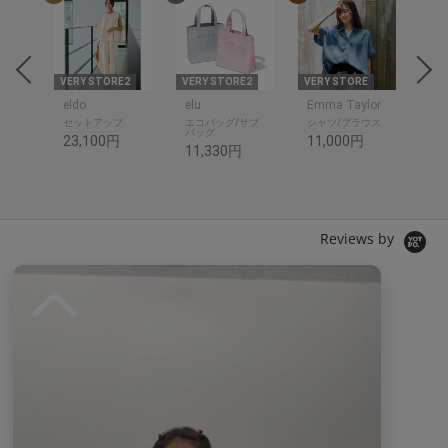
THR
E
VERY STORE2
VERY STORE2
VERY STORE
VER
eldo
elu
Emma Taylor
ットソ
セットアップ
エコバッグ/サブ
シャツ/ブラウス
シャ
バッグ
23,100円
11,000円
14
11,330円
Reviews by
0.
0
0 レビュー
s
t
a
r
r
a
t
現在、この商品の レビュー はありません。
i