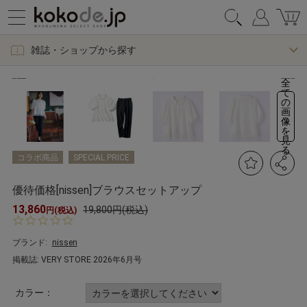
雑誌・ショップから探す
全
て
の
画
像
を
見
る
コラボ商品
SPECIAL PRICE
優待価格[nissen]ブラウスセットアップ
13,860
19,800円(税込)
円(税込)
0.
0
s
ブランド:
nissen
t
掲載誌: VERY STORE 2026年6月号
a
r
r
カラー：
a