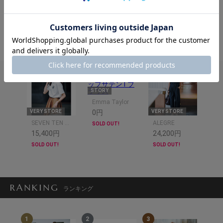
ク/福川雅顕
スタイリング/平沼洋美 ディレクション/嶺村真由子
閉じる
STORY
Emma Taylor
VERY STORE
0円
VERY STORE
SEVEN TEN by MIHO KAWAHITO
ALEGRE
SOLD OUT!
15,400円
24,200円
SOLD OUT!
SOLD OUT!
RANKING
ランキング
1
2
3
4