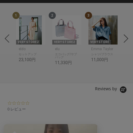
1
2
3
4
THR
E
VERY STORE2
VERY STORE2
VERY STORE
VER
eldo
elu
Emma Taylor
ットソ
セットアップ
エコバッグ/サブ
シャツ/ブラウス
シャ
バッグ
23,100円
11,000円
14
11,330円
Reviews by
0.
0
0 レビュー
s
t
a
r