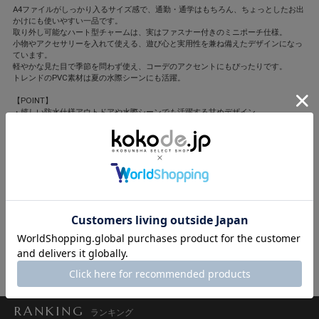
A4ファイルがしっかり入るサイズ感で、通勤・通学はもちろん、ちょっとしたお出
かけにも使いやすい一品です。
取り外し可能なハート型チャームは、実はファスナー付きのミニポーチ仕様。
小物やアクセサリーを入れて使える、遊び心と実用性を兼ね備えたデザインになっ
ています。
軽やかな見た目で季節を問わず使え、コーデのアクセントにもぴったりです。
トレンドのPVC素材は夏の水際シーンにも活躍。
【POINT】
・嬉しい防水仕様アウトドアや水際シーンでも活躍する甘めデザイン。
・水を弾くPVC素材。A4サイズが入り、マチたっぷり。
cache cache(カシュカシュ)
カシュカシュとはフランス語で「かくれんぼ」。
ガーリッシュとちょっと背伸びをした大人っぽさをミックスした使い勝手のよい
デイリーカジュアルなファッション小物を展開。
撮影/遠藤優貴(人物) 坂根綾子(静物) モデル/笹川友里 岡本あずさ ヘア・メー
ク/福川雅顕
スタイリング/平沼洋美 ディレクション/嶺村真由子
閉じる
RANKING
ランキング