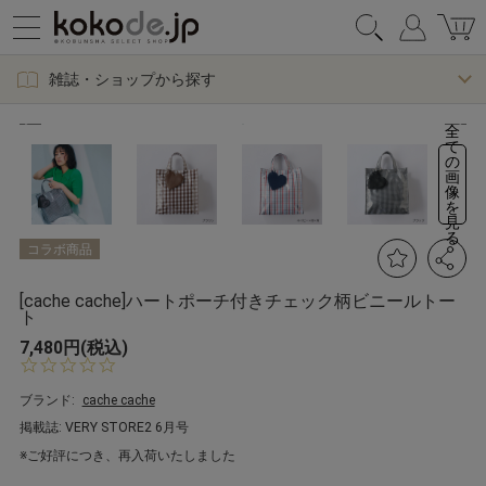
雑誌・ショップから探す
全
て
の
画
像
を
見
る
コラボ商品
[cache cache]ハートポーチ付きチェック柄ビニールトー
ト
7,480円(税込)
0.
0
s
ブランド:
cache cache
t
掲載誌: VERY STORE2 6月号
a
r
※ご好評につき、再入荷いたしました
r