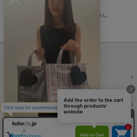
r
a
t
現在、この商品の レビュー はありません。
i
n
g
最新情報発信中！
おすすめ商品や
最新ファッションはこちら
年間定期購読
和食スタイル
光文社70周年アニバーサリー
本屋さんへ行こう！キャンペーン
Information