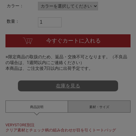
a
カラー：
t
i
n
数量：
g
今すぐカートに入れる
※限定商品の取扱のため、返品・交換不可となります。（不良品
の場合は、1週間以内にご連絡ください）
本商品は、ご注文後7日以内に出荷予定です。
在庫を見る
商品説明
素材・サイズ
VERYSTORE別注
クリア素材とチェック柄の組み合わせが目を引くトートバッグ