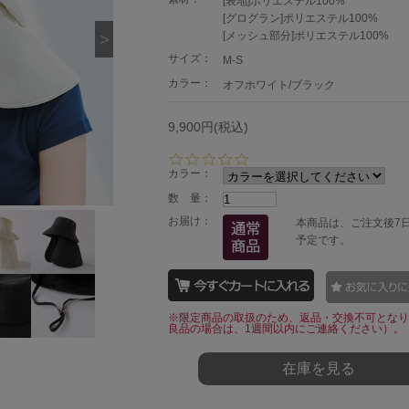
[表地]ポリエステル100%
[グログラン]ポリエステル100%
[メッシュ部分]ポリエステル100%
サイズ：
M-S
カラー：
オフホワイト/ブラック
9,900円(税込)
0.
0
カラー：
s
数 量：
t
a
お届け：
本商品は、ご注文後7
r
予定です。
r
a
t
i
n
※限定商品の取扱のため、返品・交換不可となり
g
良品の場合は、1週間以内にご連絡ください）。
在庫を見る