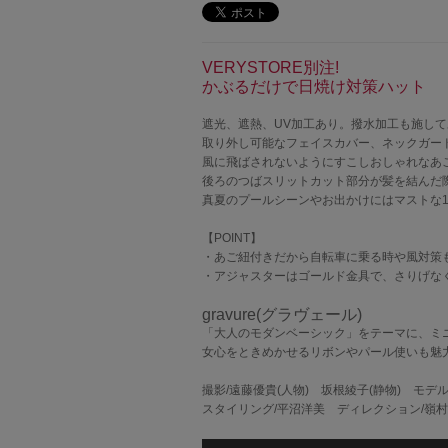
VERYSTORE別注!
かぶるだけで日焼け対策ハット
遮光、遮熱、UV加工あり。撥水加工も施し
取り外し可能なフェイスカバー、ネックガー
風に飛ばされないようにすこしおしゃれなあ
後ろのつばスリットカット部分が髪を結んだ
真夏のプールシーンやお出かけにはマストな1
【POINT】
・あご紐付きだから自転車に乗る時や風対策
・アジャスターはゴールド金具で、さりげな
gravure(グラヴェール)
「大人のモダンベーシック」をテーマに、ミ
女心をときめかせるリボンやパール使いも魅
撮影/遠藤優貴(人物) 坂根綾子(静物) モ
スタイリング/平沼洋美 ディレクション/嶺