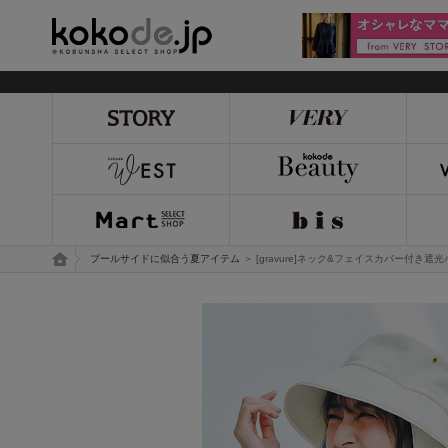
kokode.jp
トップページ
プールサイドに似合う夏アイテム
＞ [gravure]ネック&フェイスカバー付き遮