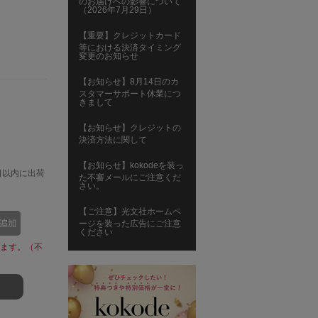
のお届けへの影響について
（2026年7月29日）
【重要】クレジットカード
等における決済タイミング
変更のお知らせ
【お知らせ】8月14日のカ
スタマーサポート休業につ
きまして
【お知らせ】クレジットの
決済方法に関して
【お知らせ】kokodeを装っ
日以内に出荷
た不審メールにご注意くだ
さい。
【ご注意】光文社ホームペ
ージを装った広告にご注意
ください
ます。（不