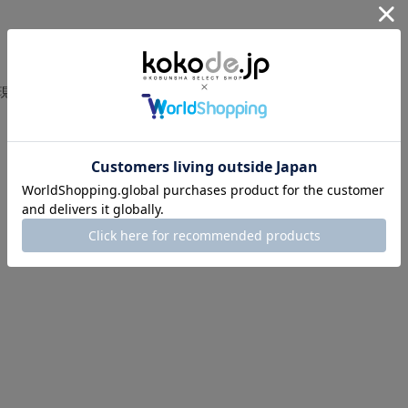
a
r
r
a
t
i
現在、この商品の レビュー はありません。
n
g