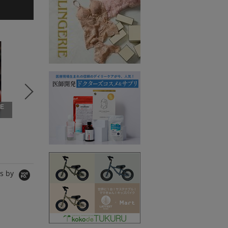
5
6
7
VE
THREE SQUARE × VE
RY
VERY STORE2
VERY 
THREE SQUARE
cache cache
BLANC
ワンピース
ショルダーバッグ
Tシャツ/
20,900円
6,490円
8,910円
s by