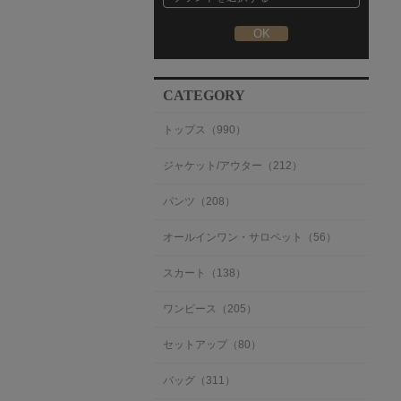
CATEGORY
トップス（990）
ジャケット/アウター（212）
パンツ（208）
オールインワン・サロペット（56）
スカート（138）
ワンピース（205）
セットアップ（80）
バッグ（311）