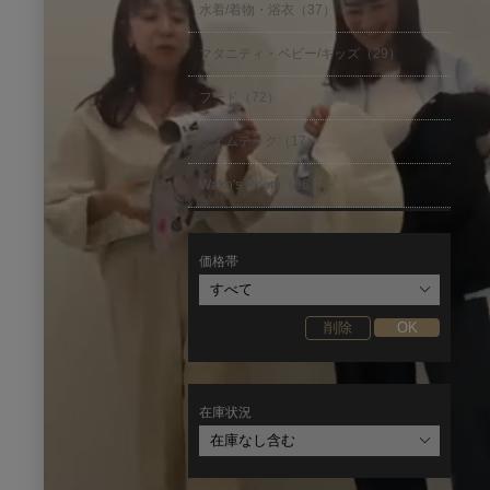
水着/着物・浴衣（37）
マタニティ・ベビー/キッズ（29）
フード（72）
フェムテック（17）
Wako's Room（96）
価格帯
在庫状況