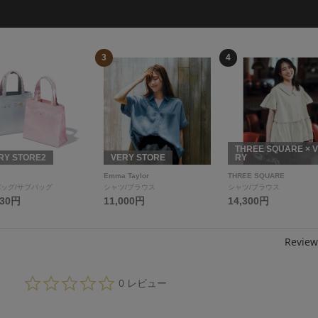
3
4
THREE SQUARE × 
RY STORE2
VERY STORE
RY
Emma Taylor
THREE SQUARE
ッグ/サブバッグ
シャツ/ブラウス
シャツ/ブラウス
330円
11,000円
14,300円
Review
0.
0 レビュー
0
s
t