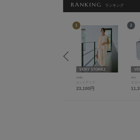
RANKING
ランキング
12
1
2
VERY STORE
VERY STORE2
VE
ALEGRE
eldo
elu
Tシャツ/カットソー
セットアップ
エコバ
11,000円
23,100円
11,