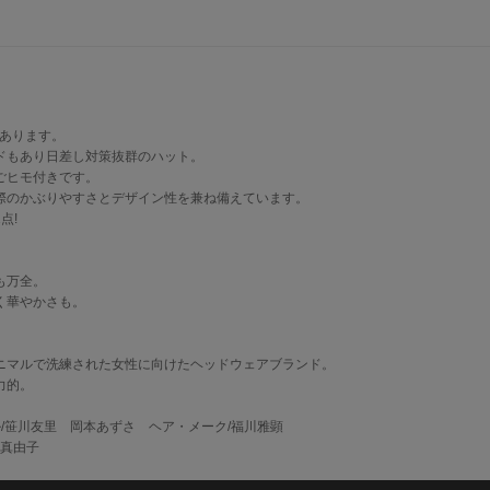
てあります。
ドもあり日差し対策抜群のハット。
ごヒモ付きです。
際のかぶりやすさとデザイン性を兼ね備えています。
点!
も万全。
く華やかさも。
ニマルで洗練された女性に向けたヘッドウェアブランド。
力的。
デル/笹川友里 岡本あずさ ヘア・メーク/福川雅顕
村真由子