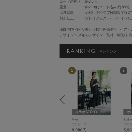
コードの長さ :約3.0m
重量 :約219g (コード込み:約366g)
温度調節 :約80～200℃ (7段階温度設定
加工仕上げ :プレミアムクレイツイオン®
撮影/岡本 俊<人物>、河野 望<静物> ヘア・
デザイン/スズキのデザイン 取材・編集/末
RANKING
ランキング
12
1
2
セレクトSTORY
コラボSTORY
セ
moka
Myu
BeBe
ジャケット
ワンピース
その
9,900円
9,980円
5,9