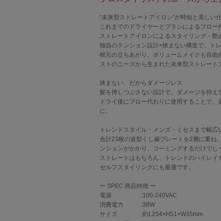
“未来型ストレートアイロン”が時短と美しい
これまでのドライヤーとブラシによるブロー
ストレートアイロンによるスタイリング・艶
独自のテンション設計×挟まない構造で、ト
根元の立ちあがり、ボリュームメイクも自由
ストのニーズから生まれた未来型ストレート
挟まない、だからダメージレス
髪を押しつぶさない設計で、ダメージを抑え
ドライ後にブロー代わりに使用することで、
に。
トレンドスタイル・メンズ・ミセスまで幅広
合計23枚の波型くし歯プレートを2層に重
ンションがかかり、コーミングするだけでし
ストレートはもちろん、トレンドのハイレイ
セルフスタイリングにも最適です。
ー SPEC 商品特徴 ー
電源 :100-240VAC
消費電力 :38W
サイズ :約L254×H51×W35mm