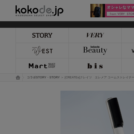
kokode.jp
トップページ
コラボSTORY・STORY
＞ [CREATEs]クレイツ エレメア コームストレイナ