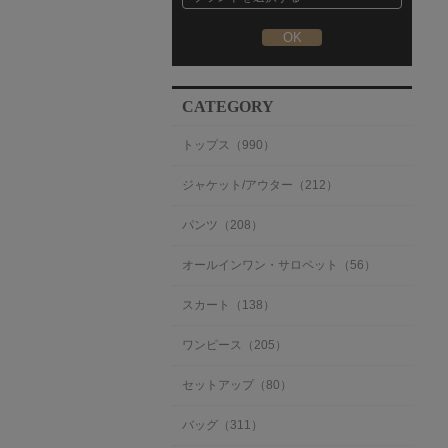
CATEGORY
トップス（990）
ジャケット/アウター（212）
パンツ（208）
オールインワン・サロペット（56）
スカート（138）
ワンピース（205）
セットアップ（80）
バッグ（311）