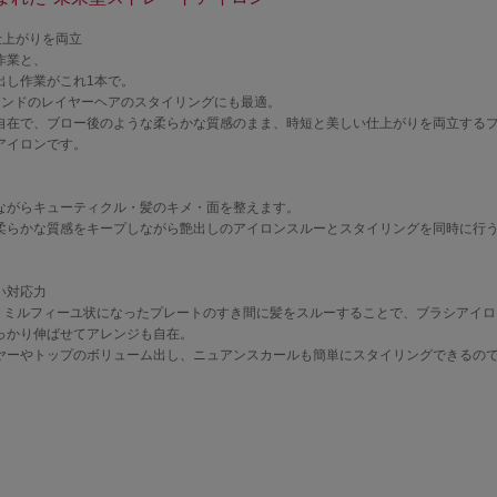
仕上がりを両立
作業と、
出し作業がこれ1本で。
レンドのレイヤーヘアのスタイリングにも最適。
自在で、ブロー後のような柔らかな質感のまま、時短と美しい仕上がりを両立する
アイロンです。
ながらキューティクル・髪のキメ・面を整えます。
柔らかな質感をキープしながら艶出しのアイロンスルーとスタイリングを同時に行
い対応力
ね、ミルフィーユ状になったプレートのすき間に髪をスルーすることで、ブラシアイ
っかり伸ばせてアレンジも自在。
ヤーやトップのボリューム出し、ニュアンスカールも簡単にスタイリングできるの