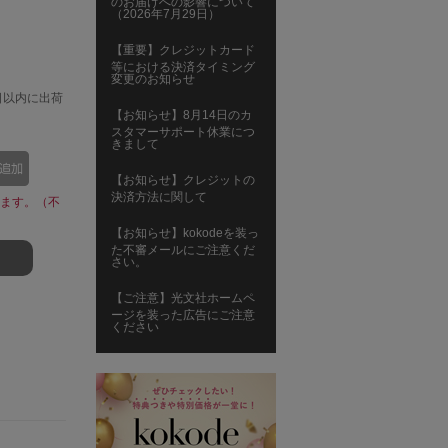
のお届けへの影響について
（2026年7月29日）
【重要】クレジットカード
等における決済タイミング
変更のお知らせ
日以内に出荷
【お知らせ】8月14日のカ
スタマーサポート休業につ
きまして
【お知らせ】クレジットの
決済方法に関して
ます。（不
【お知らせ】kokodeを装っ
た不審メールにご注意くだ
さい。
【ご注意】光文社ホームペ
ージを装った広告にご注意
ください