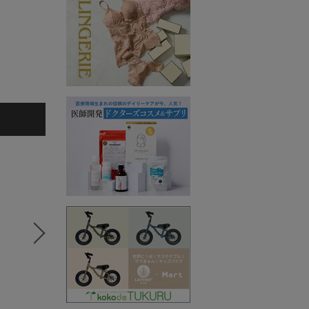
5
6
7
コラボSTORY
コラボSTORY
コラボS
SPANNE
MERI
SPANNE
シャツ/ブラウス
ワンピース
Tシャツ/
10,890円
8,990円
11,000