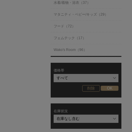
水着/着物・浴衣（37）
マタニティ・ベビー/キッズ（29）
フード（72）
フェムテック（17）
Wako's Room（96）
価格帯
在庫状況