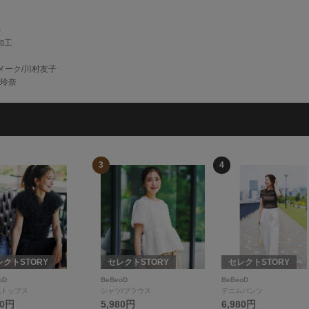
)
加工
メーク/川村友子
乃玲奈
3
4
レクトSTORY
セレクトSTORY
セレクトSTORY
oD
BeBeoD
BeBeoD
他トップス
シャツ/ブラウス
デニムパンツ
80円
5,980円
6,980円