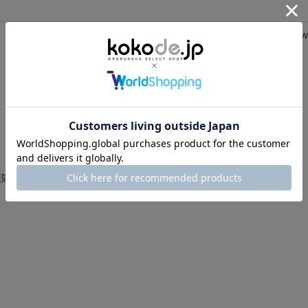
Review
0.
0 レビュー
0
s
t
a
r
r
a
t
i
現在、この商品の レビュー はありません。
n
g