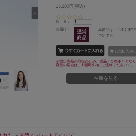
13,200円(税込)
0.
0
数 量：
s
お届け：
本商品は、ご注文後7
t
予定です。
a
r
r
a
t
※限定商品の取扱のため、返品・交換不可となり
i
良品の場合は、1週間以内にご連絡ください）。
n
g
在庫を見る
れた"未来型ストレートアイロン"