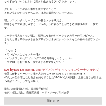
サイドからバックにかけて動きが生まれるフレアシルエット。
少しストレッチのある素材を使用することで、
きれい見えなのにラクちんな、猛暑に最適なワンピースに。
程よいフレンチスリーブで二の腕もスッキリ見え。
前開きなので着脱しやすく、ジレのように着ることができる汎用性の高い一枚で
す。
コーデを考えたくない朝に、頼りになるのがベーシックカラーのワンピース。
きちんと感と華やかさもあるデザインはまさにシーンレスなこの夏の名品ワンピー
ス。
【POINT】
・ワンピースにはインナー付き
・バックフリル がエイジングの出る背中をしっかりカバー
・ママOFFもお仕事も一枚で決まるサマ見えワンピ
DAY by DAY It’s international(デイバイデイ イッツインターナショナル)
着回しが利くベーシック服が人気の DAY BY DAY It’ s international と
40代の体型や着こなし悩みを知り尽くしたSTORYで共同開発。上品な甘さが引き立
つ商品ラインナップをお届け。
撮影/遠藤優貴(人物)、坂根綾子(静物)
モデル/西山真以、安座間美優 ヘア・メーク/川村友子
閉じる