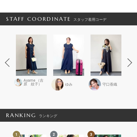
STAFF COORDINATE
スタッフ着用コーデ
Ayame （吉
原 紋子）
かな子
ゆみ
守口香織
RANKING
ランキング
1
2
3
4