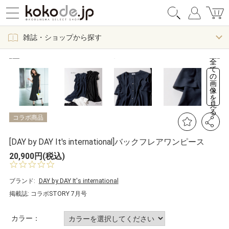
雑誌・ショップから探す
全
て
の
画
像
を
見
る
コラボ商品
[DAY by DAY It's international]バックフレアワンピース
20,900円(税込)
0.
0
s
ブランド:
DAY by DAY It's international
t
掲載誌: コラボSTORY 7月号
a
r
r
カラー：
a