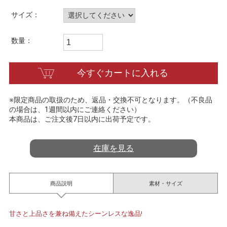
t
i
サイズ：
n
g
数量：
今すぐカートに入れる
※限定商品の取扱のため、返品・交換不可となります。（不良品
の場合は、1週間以内にご連絡ください）
本商品は、ご注文後7日以内に出荷予定です。
在庫を見る
商品説明
素材・サイズ
甘さと上品さを兼ね備えたシーンレスな逸品!