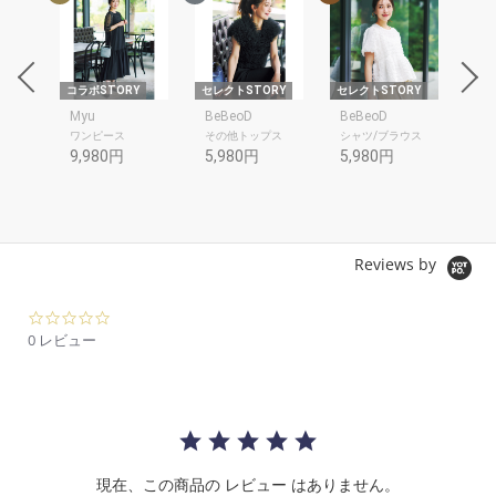
RY
コラボSTORY
セレクトSTORY
セレクトSTORY
セレ
Myu
BeBeoD
BeBeoD
Be
ワンピース
その他トップス
シャツ/ブラウス
デ
9,980円
5,980円
5,980円
6,
Reviews by
0.
0
0 レビュー
s
t
a
r
r
a
t
現在、この商品の レビュー はありません。
i