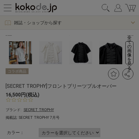
雑誌・ショップから探す
全
て
の
画
像
を
見
る
コラボ商品
[SECRET TROPHY]フロントプリーツプルオーバー
16,500円(税込)
0.
0
s
ブランド:
SECRET TROPHY
t
掲載誌: SECRET TROPHY 7月号
a
r
r
カラー：
a