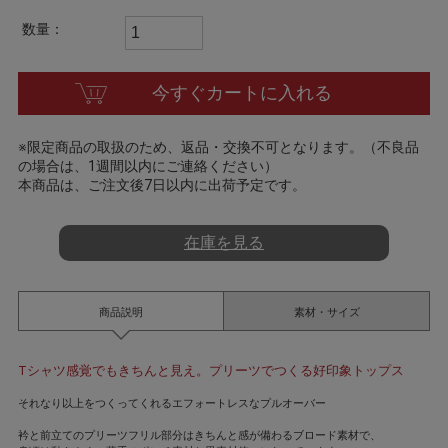
t
i
数量：
n
g
今すぐカートに入れる
※限定商品の取扱のため、返品・交換不可となります。（不良品
の場合は、1週間以内にご連絡ください）
本商品は、ご注文後7日以内に出荷予定です。
在庫を見る
商品説明
素材・サイズ
Tシャツ感覚でもきちんと見え。プリーツでつくる好印象トップス
それなり以上をつくってくれるエフォートレスなプルオーバー
衿と前立てのプリーツフリル部分はきちんと感が備わるブロード素材で、