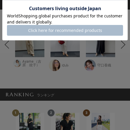
STAFF COORDINATE
スタッフ着用コーデ
Ayame （吉
るあい
原 紋子）
ゆみ
守口香織
RANKING
ランキング
1
2
3
4