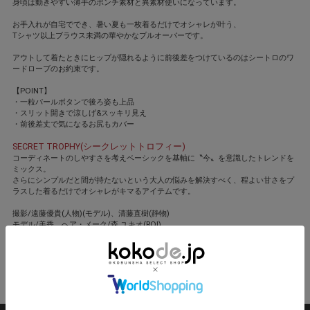
身頃は動きやすい薄手のポンチ素材と異素材使いになっています。
お手入れが自宅ででき、暑い夏も一枚着るだけでオシャレが叶う、
Tシャツ以上ブラウス未満の華やかなプルオーバーです。
アウトして着たときにヒップが隠れるように前後差をつけているのはシートロのワ
ードローブのお約束です。
【POINT】
・一粒パールボタンで後ろ姿も上品
・スリット開きで涼しげ&スッキリ見え
・前後差丈で気になるお尻もカバー
SECRET TROPHY(シークレットトロフィー)
コーディネートのしやすさを考えベーシックを基軸に〝今〟を意識したトレンドを
ミックス。
さらにシンプルだと間が持たないという大人の悩みを解決すべく、程よい甘さをプ
ラスした着るだけでオシャレがキマるアイテムです。
撮影/遠藤優貴(人物)(モデル)、清藤直樹(静物)
モデル/美香 ヘア・メーク/森 ユキオ(ROI)
スタイリスト/竹村はま子
閉じる