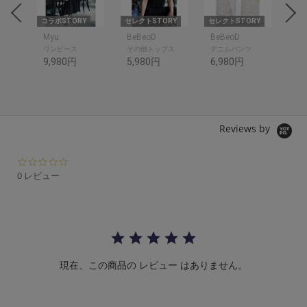
RY
コラボSTORY
セレクトSTORY
セレクトSTORY
コラ
Myu
BeBeoD
BeBeoD
ME
ワンピース
その他トップス
デニムパンツ
ワ
9,980円
5,980円
6,980円
8,
Reviews by
0.
0
0 レビュー
s
t
a
r
r
a
t
現在、この商品の レビュー はありません。
i
n
g