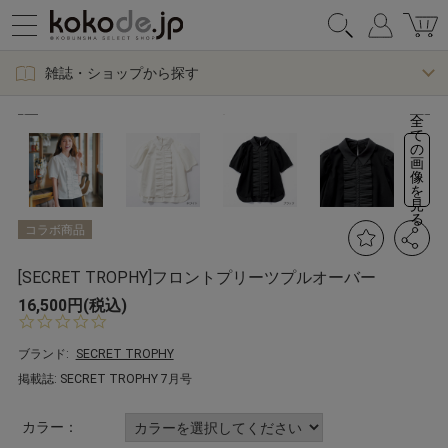
雑誌・ショップから探す
全
て
の
画
像
を
見
る
コラボ商品
[SECRET TROPHY]フロントプリーツプルオーバー
16,500円(税込)
0.
0
s
ブランド:
SECRET TROPHY
t
掲載誌: SECRET TROPHY 7月号
a
r
r
カラー：
a