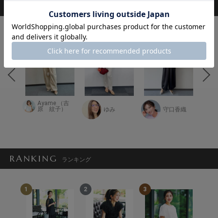
STAFF COORDINATE
スタッフ着用コーデ
Ayame （吉
るあい
原 紋子）
ゆみ
守口香織
RANKING
ランキング
1
2
3
4