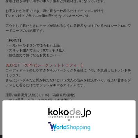
身頃は動きやすい薄手のポンチ素材と異素材使いになっています。
お手入れが自宅ででき、暑い夏も一枚着るだけでオシャレが叶う、
Tシャツ以上ブラウス未満の華やかなプルオーバーです。
アウトして着たときにヒップが隠れるように前後差をつけているのはシートロのワ
ードローブのお約束です。
【POINT】
・一粒パールボタンで後ろ姿も上品
・スリット開きで涼しげ&スッキリ見え
・前後差丈で気になるお尻もカバー
SECRET TROPHY(シークレットトロフィー)
コーディネートのしやすさを考えベーシックを基軸に〝今〟を意識したトレンドを
ミックス。
さらにシンプルだと間が持たないという大人の悩みを解決すべく、程よい甘さをプ
ラスした着るだけでオシャレがキマるアイテムです。
撮影/遠藤優貴(人物)(モデル)、清藤直樹(静物)
モデル/美香 ヘア・メーク/森 ユキオ(ROI)
スタイリスト/竹村はま子
閉じる