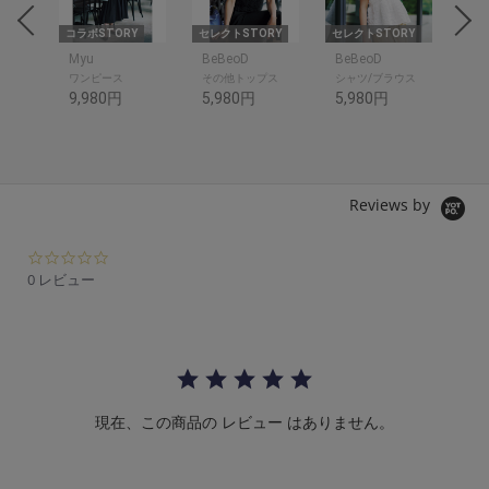
RY
コラボSTORY
セレクトSTORY
セレクトSTORY
セレ
Myu
BeBeoD
BeBeoD
Be
ワンピース
その他トップス
シャツ/ブラウス
デ
9,980円
5,980円
5,980円
6,
Reviews by
0.
0
0 レビュー
s
t
a
r
r
a
t
現在、この商品の レビュー はありません。
i
n
g