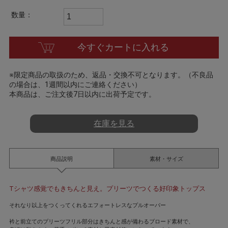
t
i
数量：
n
g
今すぐカートに入れる
※限定商品の取扱のため、返品・交換不可となります。（不良品
の場合は、1週間以内にご連絡ください）
本商品は、ご注文後7日以内に出荷予定です。
在庫を見る
商品説明
素材・サイズ
Tシャツ感覚でもきちんと見え。プリーツでつくる好印象トップス
それなり以上をつくってくれるエフォートレスなプルオーバー
衿と前立てのプリーツフリル部分はきちんと感が備わるブロード素材で、