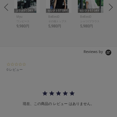
RY
コラボSTORY
セレクトSTORY
セレクトSTORY
セレ
Myu
BeBeoD
BeBeoD
Be
ワンピース
その他トップス
シャツ/ブラウス
デ
9,980円
5,980円
5,980円
6,
Reviews by
0.
0
0 レビュー
s
t
a
r
r
a
t
現在、この商品の レビュー はありません。
i
n
g