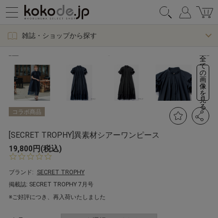
雑誌・ショップから探す
全
て
の
画
像
を
見
る
コラボ商品
[SECRET TROPHY]異素材シアーワンピース
19,800円(税込)
0.
0
s
ブランド:
SECRET TROPHY
t
掲載誌: SECRET TROPHY 7月号
a
r
※ご好評につき、再入荷いたしました
r
a