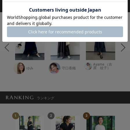
STAFF COORDINATE
スタッフ着用コーデ
Ayame （吉
原 紋子）
ゆみ
守口香織
RANKING
ランキング
1
2
3
4