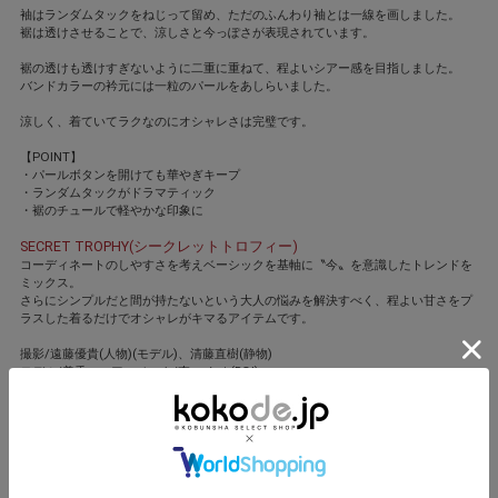
袖はランダムタックをねじって留め、ただのふんわり袖とは一線を画しました。
裾は透けさせることで、涼しさと今っぽさが表現されています。
裾の透けも透けすぎないように二重に重ねて、程よいシアー感を目指しました。
バンドカラーの衿元には一粒のパールをあしらいました。
涼しく、着ていてラクなのにオシャレさは完璧です。
【POINT】
・パールボタンを開けても華やぎキープ
・ランダムタックがドラマティック
・裾のチュールで軽やかな印象に
SECRET TROPHY(シークレットトロフィー)
コーディネートのしやすさを考えベーシックを基軸に〝今〟を意識したトレンドを
ミックス。
さらにシンプルだと間が持たないという大人の悩みを解決すべく、程よい甘さをプ
ラスした着るだけでオシャレがキマるアイテムです。
撮影/遠藤優貴(人物)(モデル)、清藤直樹(静物)
モデル/美香 ヘア・メーク/森 ユキオ(ROI)
スタイリスト/竹村はま子
閉じる