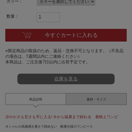
カラー：
t
i
n
数量：
g
今すぐカートに入れる
※限定商品の取扱のため、返品・交換不可となります。（不良品
の場合は、1週間以内にご連絡ください）
本商品は、ご注文後7日以内に出荷予定です。
在庫を見る
商品説明
素材・サイズ
涼やかさも甘さも手に入る! 今から猛暑まで頼れる 着映えワンピ
オシャレの高揚感を暑さで諦めない 酷暑仕様のワンピース