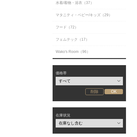
水着/着物・浴衣（37）
マタニティ・ベビー/キッズ（29）
フード（72）
フェムテック（17）
Wako's Room（96）
価格帯
在庫状況