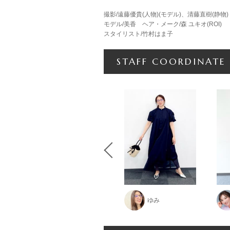
撮影/遠藤優貴(人物)(モデル)、清藤直樹(静物)
モデル/美香 ヘア・メーク/森 ユキオ(ROI)
スタイリスト/竹村はま子
STAFF COORDINATE
田原
ゆみ