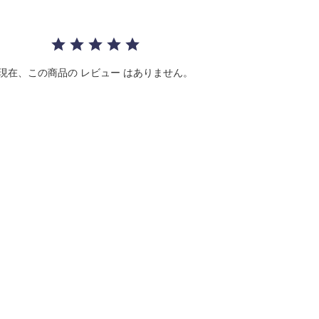
a
r
r
a
t
i
現在、この商品の レビュー はありません。
n
g