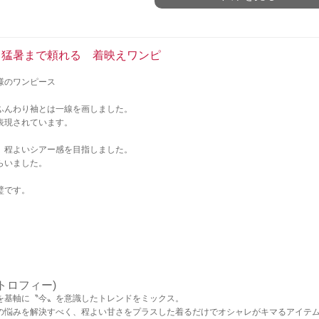
ら猛暑まで頼れる 着映えワンピ
様のワンピース
ふんわり袖とは一線を画しました。
表現されています。
、程よいシアー感を目指しました。
らいました。
璧です。
トトロフィー)
を基軸に〝今〟を意識したトレンドをミックス。
の悩みを解決すべく、程よい甘さをプラスした着るだけでオシャレがキマるアイテ