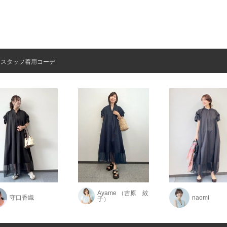
スタッフ着用コーデ
Ayame （吉原 紋
守口香織
naomi
子）