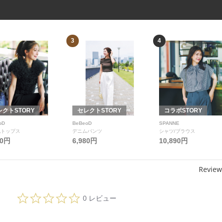
3
4
レクトSTORY
セレクトSTORY
コラボSTORY
oD
BeBeoD
SPANNE
他トップス
デニムパンツ
シャツ/ブラウス
80円
6,980円
10,890円
Review
0.
0 レビュー
0
s
t