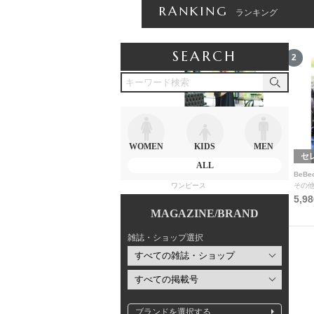
RANKING
ランキング
SEARCH
12
1
2
WOMEN
KIDS
MEN
Wako's Room
コラボSTORY
セ
ALL
Wako'sRoom
Myu
BeBe
食器
ワンピース
その
3,080円
9,980円
5,9
MAGAZINE/BRAND
雑誌・ショップ選択
ブランドを選択する