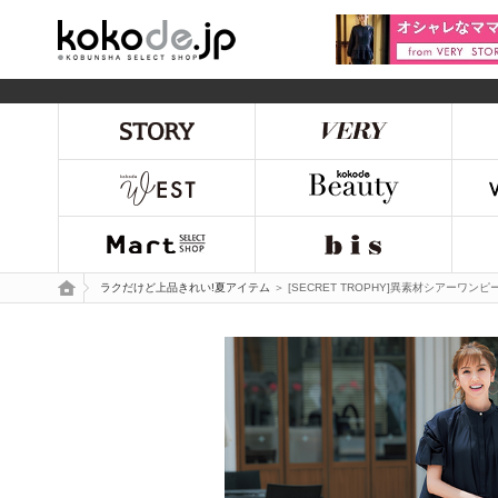
kokode.jp
トップページ
ラクだけど上品きれい!夏アイテム
＞ [SECRET TROPHY]異素材シアーワンピ