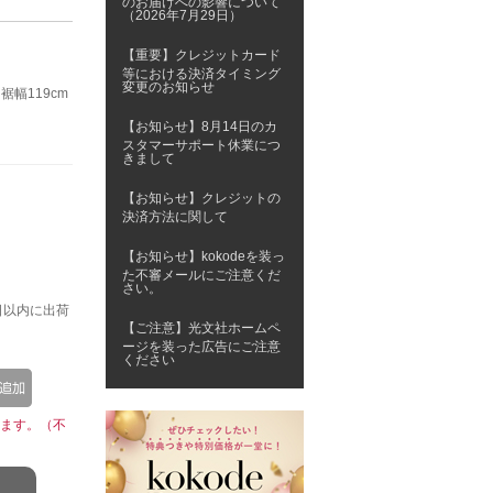
のお届けへの影響について
（2026年7月29日）
【重要】クレジットカード
等における決済タイミング
変更のお知らせ
裾幅119cm
【お知らせ】8月14日のカ
スタマーサポート休業につ
きまして
【お知らせ】クレジットの
決済方法に関して
【お知らせ】kokodeを装っ
た不審メールにご注意くだ
さい。
日以内に出荷
【ご注意】光文社ホームペ
ージを装った広告にご注意
ください
ます。（不