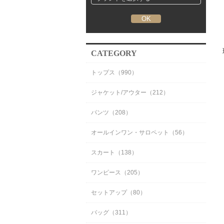
CATEGORY
トップス（990）
ジャケット/アウター（212）
パンツ（208）
オールインワン・サロペット（56）
スカート（138）
ワンピース（205）
セットアップ（80）
バッグ（311）