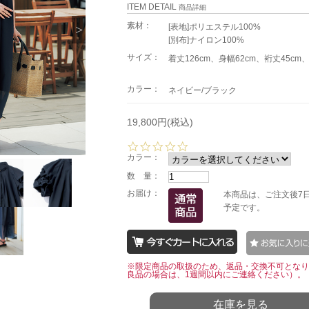
ITEM DETAIL
商品詳細
素材：
[表地]ポリエステル100%
[別布]ナイロン100%
サイズ：
着丈126cm、身幅62cm、裄丈45cm、
カラー：
ネイビー/ブラック
19,800円(税込)
0.
0
カラー：
s
数 量：
t
a
お届け：
本商品は、ご注文後7
r
予定です。
r
a
t
i
n
※限定商品の取扱のため、返品・交換不可となり
g
良品の場合は、1週間以内にご連絡ください）。
在庫を見る