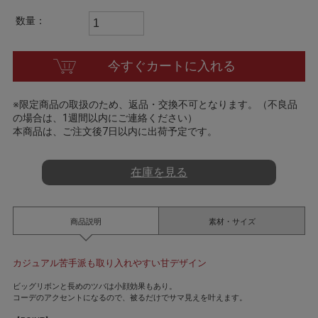
t
i
数量：
n
g
今すぐカートに入れる
※限定商品の取扱のため、返品・交換不可となります。（不良品
の場合は、1週間以内にご連絡ください）
本商品は、ご注文後7日以内に出荷予定です。
在庫を見る
商品説明
素材・サイズ
カジュアル苦手派も取り入れやすい甘デザイン
ビッグリボンと長めのツバは小顔効果もあり。
コーデのアクセントになるので、被るだけでサマ見えを叶えます。