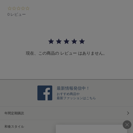
0.
0
0 レビュー
s
t
a
r
r
a
t
現在、この商品の レビュー はありません。
i
n
g
最新情報発信中！
おすすめ商品や
最新ファッションはこちら
年間定期購読
和食スタイル