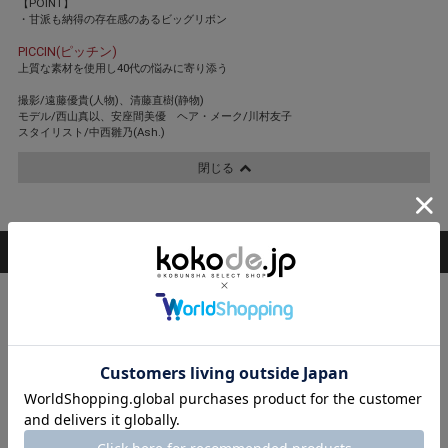
【POINT】
・甘派も納得の存在感のあるビッグリボン
PICCIN(ピッチン)
上質な素材を使用し40代の悩みに寄り添う
撮影/遠藤優貴(人物)、清藤直樹(静物)
モデル/西山真以、安座間美優 ヘア・メーク/川村友子
スタイリスト/中西雛乃(Ash.)
閉じる
STAFF COORDINATE
スタッフ着用コーデ