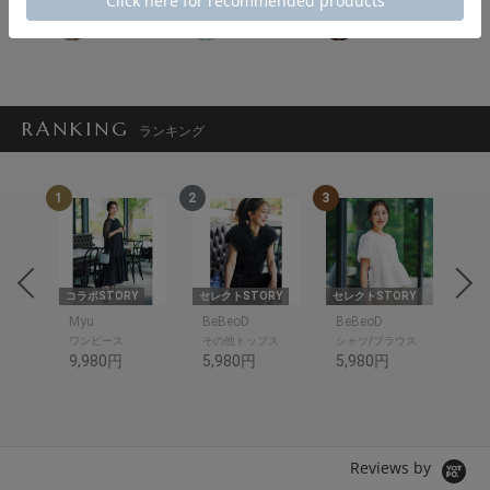
かな子
ゆみ
naomi
櫻井 雪/CiCi
RANKING
ランキング
1
2
3
4
RY
コラボSTORY
セレクトSTORY
セレクトSTORY
セレ
Myu
BeBeoD
BeBeoD
Be
ワンピース
その他トップス
シャツ/ブラウス
デ
9,980円
5,980円
5,980円
6,
Reviews by