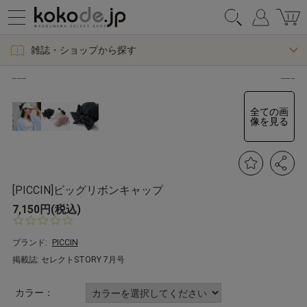
雑誌・ショップから探す
全ての画
像を見る
[PICCIN]ビッグリボンキャップ
7,150円(税込)
0.
0
s
ブランド:
PICCIN
t
掲載誌: セレクトSTORY 7月号
a
r
r
カラー：
a