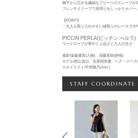
胸下から広がる繊細なプリーツのドレープが
フレンチスリーブで肩周りをしっかりカバー
【POINT】
・大人も取り入れやすい縁取りのレースで今
PICCIN PERLA(ピッチン ぺルラ)
ワードローブが華やぐ上品さと大人の甘さ
撮影/遠藤優貴(人物)、清藤直樹(静物)
モデル/西山真以、安座間美優 ヘア・メーク
スタイリスト/中西雛乃(Ash.)
STAFF COORDINATE