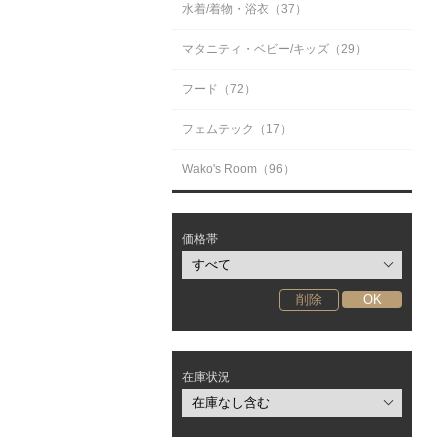
水着/着物・浴衣（37）
マタニティ・ベビー/キッズ（29）
フード（72）
フェムテック（17）
Wako's Room（96）
価格帯
在庫状況