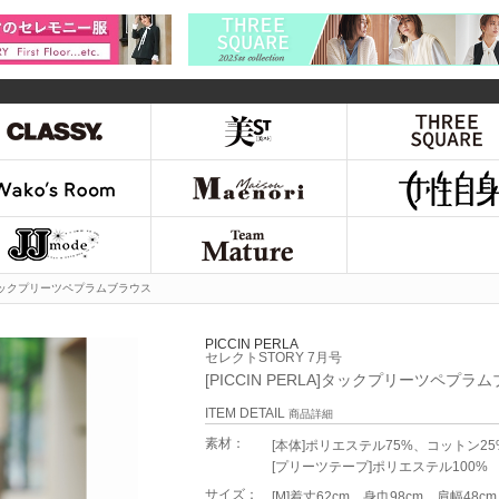
LA]タックプリーツペプラムブラウス
PICCIN PERLA
セレクトSTORY 7月号
[PICCIN PERLA]タックプリーツペプラ
ITEM DETAIL
商品詳細
素材：
[本体]ポリエステル75%、コットン25
[プリーツテープ]ポリエステル100%
サイズ：
[M]着丈62cm、身巾98cm、肩幅48cm