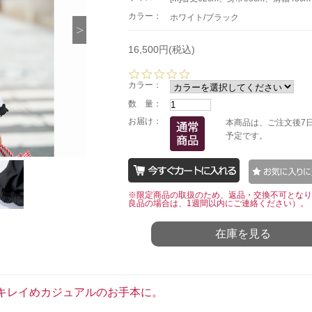
カラー：
ホワイト/ブラック
16,500円(税込)
0.
0
カラー：
s
数 量：
t
a
お届け：
本商品は、ご注文後7
r
予定です。
r
a
t
i
n
※限定商品の取扱のため、返品・交換不可となり
g
良品の場合は、1週間以内にご連絡ください）。
在庫を見る
キレイめカジュアルのお手本に。