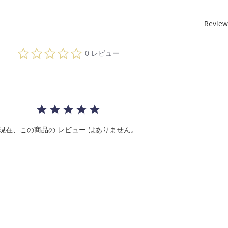
Review
0.
0 レビュー
0
s
t
a
r
r
a
t
i
現在、この商品の レビュー はありません。
n
g