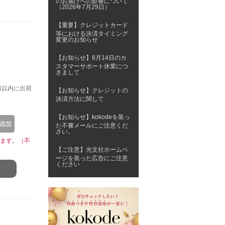
のお届けへの影響について
（2026年7月29日）
【重要】クレジットカード
等における決済タイミング
変更のお知らせ
【お知らせ】8月14日のカ
スタマーサポート休業につ
きまして
日以内に出荷
【お知らせ】クレジットの
決済方法に関して
【お知らせ】kokodeを装っ
た不審メールにご注意くだ
さい。
ます。（不
【ご注意】光文社ホームペ
ージを装った広告にご注意
ください