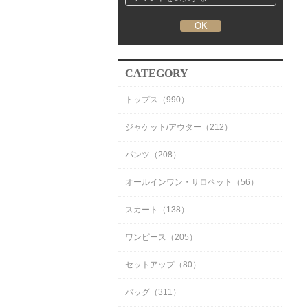
CATEGORY
トップス（990）
ジャケット/アウター（212）
パンツ（208）
オールインワン・サロペット（56）
スカート（138）
ワンピース（205）
セットアップ（80）
バッグ（311）