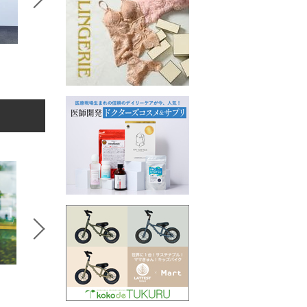
Ayame （吉原 紋
田代かな子
子）
5
6
7
セレクトSTORY
コラボSTORY
コラボS
BeBeoD
MERI
SPANNE
シャツ/ブラウス
ワンピース
Tシャツ/
5,980円
8,990円
11,000