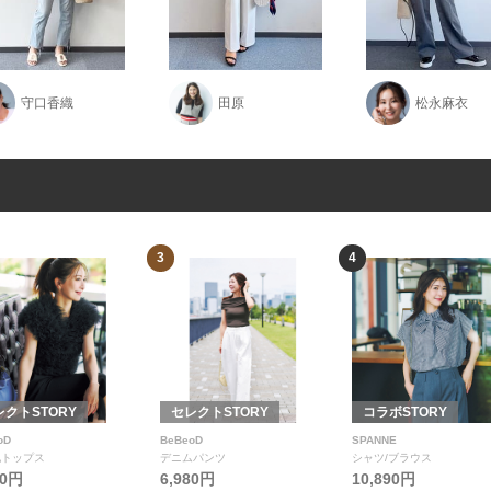
守口香織
田原
松永麻衣
3
4
レクトSTORY
セレクトSTORY
コラボSTORY
oD
BeBeoD
SPANNE
他トップス
デニムパンツ
シャツ/ブラウス
80円
6,980円
10,890円