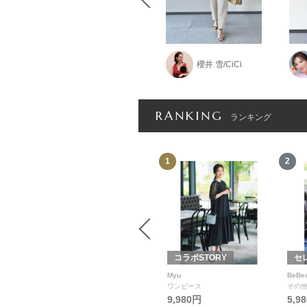
櫻井 雪/CiCi
naomi
RANKING
ランキング
12
1
2
Wako's Room
コラボSTORY
セ
Wako'sRoom
Myu
BeBe
食器
ワンピース
その
3,080円
9,980円
5,9