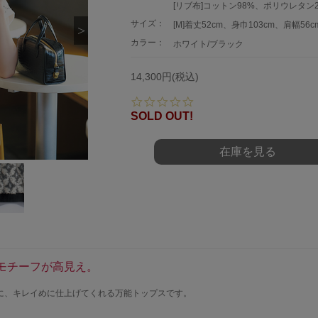
[リブ布]コットン98%、ポリウレタン
サイズ：
[M]着丈52cm、身巾103cm、肩幅56c
カラー：
ホワイト/ブラック
14,300円(税込)
0.
0
SOLD OUT!
s
t
a
在庫を見る
r
r
a
t
i
n
g
モチーフが高見え。
に、キレイめに仕上げてくれる万能トップスです。