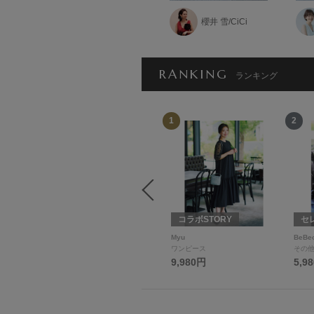
こ
YUKIE
櫻井 雪/CiCi
RANKING
ランキング
12
1
2
セレクトSTORY
コラボSTORY
セ
moka
Myu
BeBe
ジャケット
ワンピース
その
9,900円
9,980円
5,9