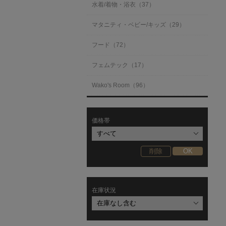
水着/着物・浴衣（37）
マタニティ・ベビー/キッズ（29）
フード（72）
フェムテック（17）
Wako's Room（96）
価格帯
在庫状況