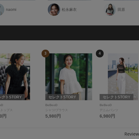
naomi
松永麻衣
田原
3
4
レクトSTORY
セレクトSTORY
セレクトSTORY
oD
BeBeoD
BeBeoD
他トップス
シャツ/ブラウス
デニムパンツ
80円
5,980円
6,980円
Review