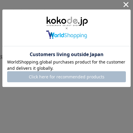
0.
0 レビュー
0
s
t
a
r
r
a
t
i
現在、この商品の レビュー はありません。
n
g