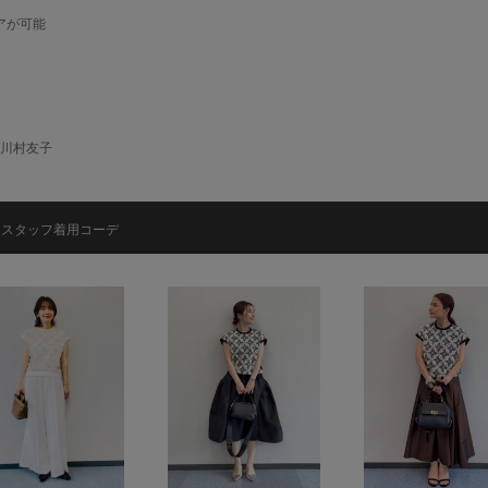
アが可能
/川村友子
スタッフ着用コーデ