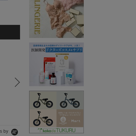
かねまるあいこ
田代かな子
5
6
7
コラボSTORY
コラボSTORY
コラボS
SPANNE
MERI
SPANNE
シャツ/ブラウス
ワンピース
Tシャツ/
10,890円
8,990円
11,000
s by