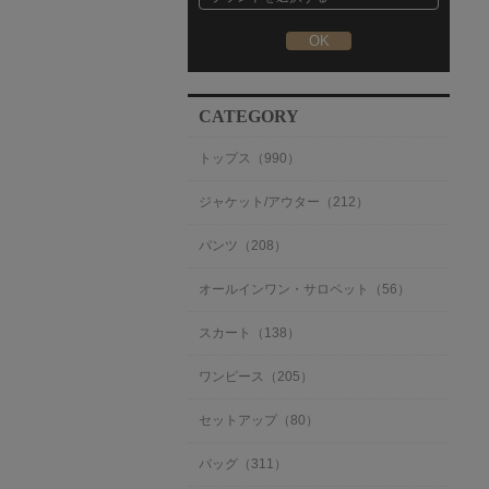
CATEGORY
トップス（990）
ジャケット/アウター（212）
パンツ（208）
オールインワン・サロペット（56）
スカート（138）
ワンピース（205）
セットアップ（80）
バッグ（311）