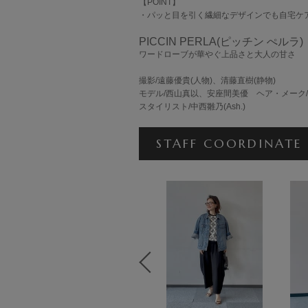
【POINT】
・パッと目を引く繊細なデザインでも自宅ケ
PICCIN PERLA(ピッチン ぺルラ)
ワードローブが華やぐ上品さと大人の甘さ
撮影/遠藤優貴(人物)、清藤直樹(静物)
モデル/西山真以、安座間美優 ヘア・メーク
スタイリスト/中西雛乃(Ash.)
STAFF COORDINATE