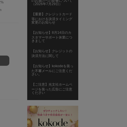
のお届けへの影響について
2%
（2026年7月29日）
m
【重要】クレジットカード
等における決済タイミング
変更のお知らせ
【お知らせ】8月14日のカ
スタマーサポート休業につ
きまして
【お知らせ】クレジットの
決済方法に関して
【お知らせ】kokodeを装っ
た不審メールにご注意くだ
さい。
【ご注意】光文社ホームペ
ージを装った広告にご注意
ください