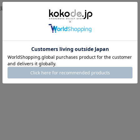
t
i
現在、この商品の レビュー はありません。
n
g