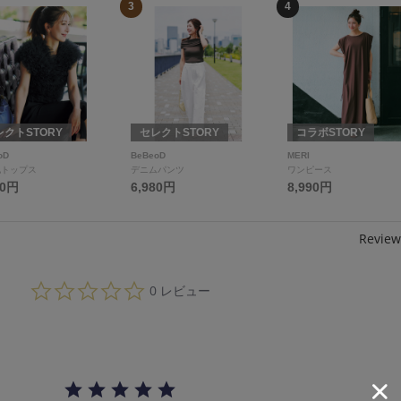
3
4
レクトSTORY
セレクトSTORY
コラボSTORY
oD
BeBeoD
MERI
他トップス
デニムパンツ
ワンピース
80円
6,980円
8,990円
Review
0.
0 レビュー
0
s
t
a
r
r
a