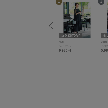
12
1
2
セレクトSTORY
コラボSTORY
セ
moka
Myu
BeBe
ジャケット
ワンピース
その
9,900円
9,980円
5,9