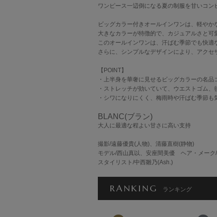
ワンピース一辺倒になる夏の制服を甘いコン
ビッグカラー付きオールインワンは、軽やか
大きなカラーが特徴的で、カジュアルさと可
このオールインワンは、汗ばむ季節でも快適
さらに、シンプルなデザインにより、アクセ
【POINT】
・上半身を華奢に見せるビッグカラーの名品
・ストレッチが効いていて、ウエストゴム、
・シワになりにくく、梅雨時や汗ばむ季節も
BLANC(ブラン)
大人に最適な程よい甘さに高い支持
撮影/遠藤優貴(人物)、清藤直樹(静物)
モデル/西山真以、安座間美優 ヘア・メーク
スタイリスト/中西雛乃(Ash.)
RANKING
ランキング