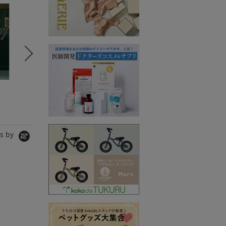
5
6
7
コラボSTORY
セレクトSTORY
コラボS
SPANNE
BeBeoD
SPANNE
シャツ/ブラウス
シャツ/ブラウス
Tシャツ/
10,890円
5,980円
11,000
s by