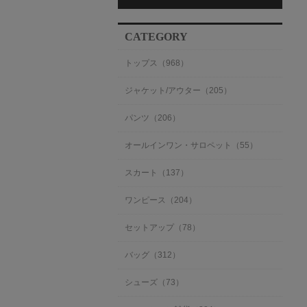
CATEGORY
トップス（968）
ジャケット/アウター（205）
パンツ（206）
オールインワン・サロペット（55）
スカート（137）
ワンピース（204）
セットアップ（78）
バッグ（312）
シューズ（73）