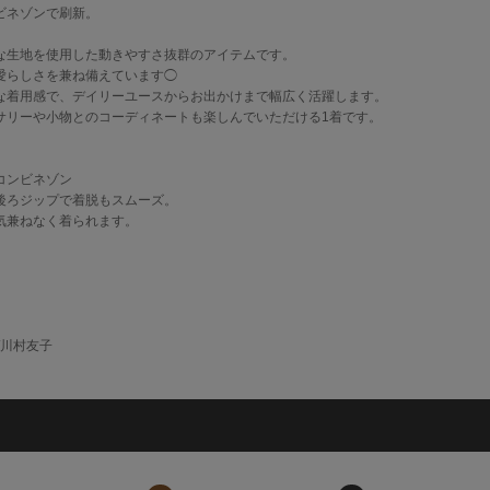
ビネゾンで刷新。
な生地を使用した動きやすさ抜群のアイテムです。
愛らしさを兼ね備えています◯
な着用感で、デイリーユースからお出かけまで幅広く活躍します。
サリーや小物とのコーディネートも楽しんでいただける1着です。
コンビネゾン
後ろジップで着脱もスムーズ。
気兼ねなく着られます。
/川村友子