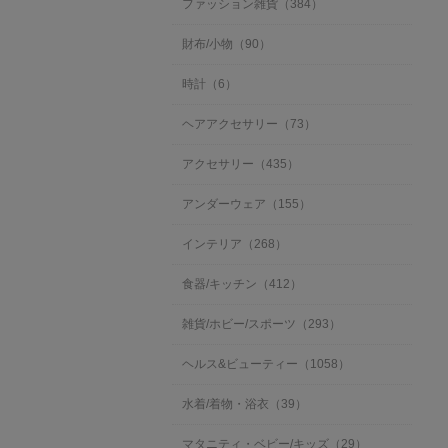
ファッション雑貨（384）
財布/小物（90）
時計（6）
ヘアアクセサリー（73）
アクセサリー（435）
アンダーウェア（155）
インテリア（268）
食器/キッチン（412）
雑貨/ホビー/スポーツ（293）
ヘルス&ビューティー（1058）
水着/着物・浴衣（39）
マタニティ・ベビー/キッズ（29）