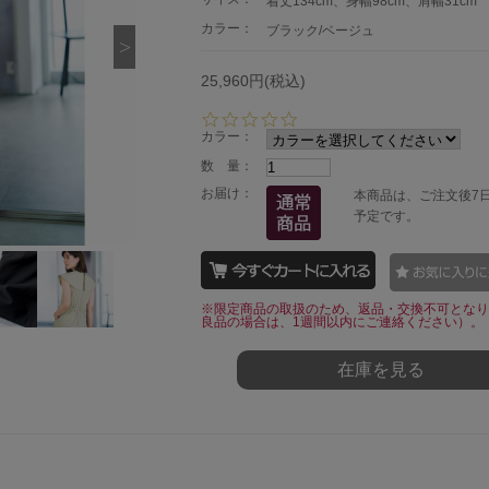
着丈134cm、身幅98cm、肩幅31cm
カラー：
ブラック/ベージュ
25,960円(税込)
0.
0
カラー：
s
数 量：
t
a
お届け：
本商品は、ご注文後7
r
予定です。
r
a
t
i
n
※限定商品の取扱のため、返品・交換不可となり
g
良品の場合は、1週間以内にご連絡ください）。
在庫を見る