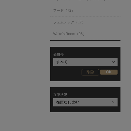
フード（72）
フェムテック（17）
Wako's Room（96）
価格帯
在庫状況