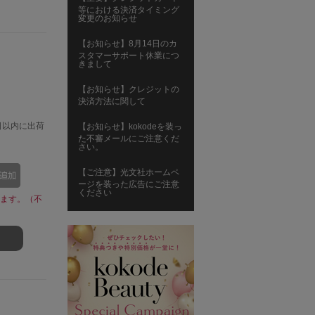
等における決済タイミング
変更のお知らせ
【お知らせ】8月14日のカ
スタマーサポート休業につ
きまして
【お知らせ】クレジットの
決済方法に関して
日以内に出荷
【お知らせ】kokodeを装っ
た不審メールにご注意くだ
さい。
【ご注意】光文社ホームペ
ージを装った広告にご注意
ください
ます。（不