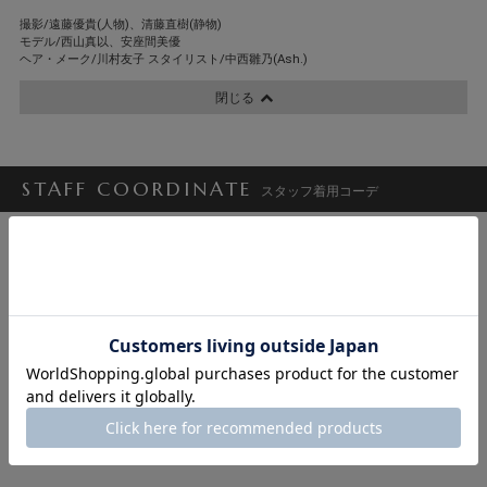
撮影/遠藤優貴(人物)、清藤直樹(静物)
モデル/西山真以、安座間美優
ヘア・メーク/川村友子 スタイリスト/中西雛乃(Ash.)
閉じる
STAFF COORDINATE
スタッフ着用コーデ
Ayame （吉
原 紋子）
かな子
ゆみ
守口香織