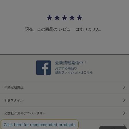
t
a
r
r
a
t
現在、この商品の レビュー はありません。
i
n
g
最新情報発信中！
おすすめ商品や
最新ファッションはこちら
年間定期購読
和食スタイル
光文社70周年アニバーサリー
本屋さんへ行こう！キャンペーン