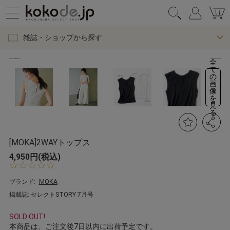
雑誌・ショップから探す
全
て
の
画
像
を
見
る
[MOKA]2WAYトップス
4,950円(税込)
0.
0
s
ブランド:
MOKA
t
掲載誌: セレクトSTORY 7月号
a
r
r
SOLD OUT!
a
本商品は、ご注文後7日以内に出荷予定です。