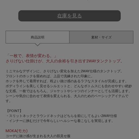
t
i
n
在庫を見る
g
商品説明
素材・サイズ
「一枚で、表情が変わる。」
さりげない仕掛けが、大人の余裕を引き出す2WAYタンクトップ。
ミニマルなデザインに、さりげない変化を加えた2WAY仕様のタンクトップ。
フロントのホックを留めれば、上品で洗練された印象に。
ホックを外して着用すれば、程よい抜け感のあるラフなスタイルが完成します。
ボディラインを美しく見せるシルエットと、どんなボトムスにも合わせやすい絶妙
な丈感。一枚ではもちろん、ジャケットやシャツのインナーとしても活躍します。
シーンや気分に合わせて表情を変えられる、大人のためのベーシックアイテムで
す。
【POINT】
・スリットネックとラウンドネックはどちらを前にしてもよい2WAY仕様
・インナーに挟むだけで今年らしいヘルシーな着こなしを実現します。
MOKA(モカ)
コーデに抜け感が生まれる大人の肌見せ服