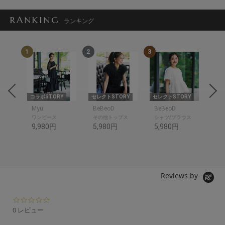
RANKING
ランキング
1
2
3
4
RY
コラボSTORY
セレクトSTORY
セレクトSTORY
セレ
Myu
BeBeoD
BeBeoD
Be
ワンピース
その他トップス
シャツ/ブラウス
デ
9,980円
5,980円
5,980円
6,
Reviews by
0.
0
0 レビュー
s