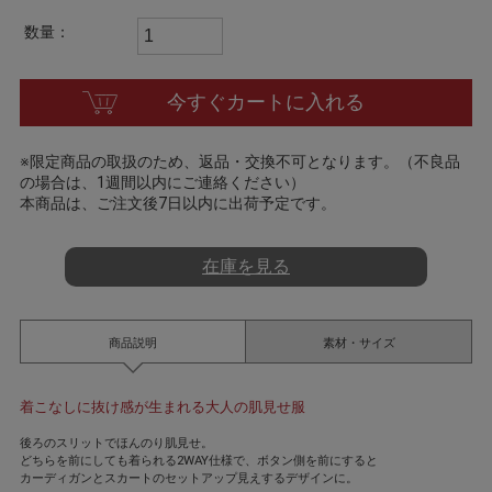
t
i
数量：
n
g
今すぐカートに入れる
※限定商品の取扱のため、返品・交換不可となります。（不良品
の場合は、1週間以内にご連絡ください）
本商品は、ご注文後7日以内に出荷予定です。
在庫を見る
商品説明
素材・サイズ
着こなしに抜け感が生まれる大人の肌見せ服
後ろのスリットでほんのり肌見せ。
どちらを前にしても着られる2WAY仕様で、ボタン側を前にすると
カーディガンとスカートのセットアップ見えするデザインに。