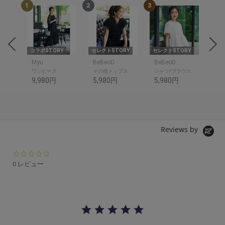
1
2
3
4
RY
コラボSTORY
セレクトSTORY
セレクトSTORY
セレ
Myu
BeBeoD
BeBeoD
Be
ワンピース
その他トップス
シャツ/ブラウス
デ
9,980円
5,980円
5,980円
6,
Reviews by
0.
0
0 レビュー
s
t
a
r
r
a
t