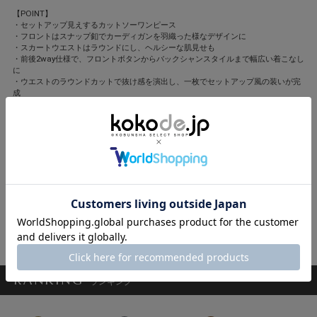
【POINT】
・セットアップ見えするカットソーワンピース
・フロントはスナップ釦でカーディガンを羽織った様なデザインに
・スカートウエストはラウンドにし、ヘルシーな肌見せも
・前後2way仕様で、フロントボタンからバックシャンスタイルまで幅広い着こなし
に
・ウエストのラウンドカットで抜け感を演出し、一枚でセットアップ風の装いが完
成
・フロントボタンの開け具合で抜け感を調節したり、インナーの色を覗かせるなど
自由なアレンジが可能
WILLFULLY(ウィルフリー)
他のブランドにはないモードな甘さがスパイスに
撮影/遠藤優貴(人物)、清藤直樹(静物)
モデル/西山真以、安座間美優 ヘア・メーク/川村友子
スタイリスト/中西雛乃(Ash.)
閉じる
RANKING
ランキング