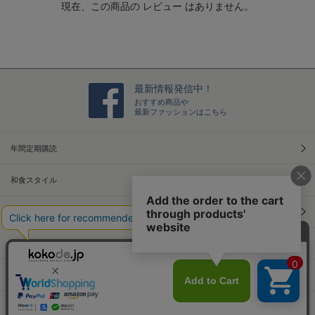
現在、この商品の レビュー はありません。
i
n
g
最新情報発信中！
おすすめ商品や
最新ファッションはこちら
年間定期購読
和食スタイル
光文社70周年アニバーサリー
本屋さんへ行こう！キャンペーン
Information
Official Site