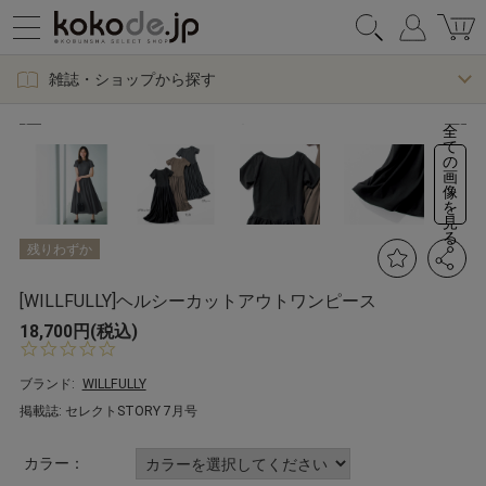
雑誌・ショップから探す
全
て
の
画
像
を
見
る
残りわずか
[WILLFULLY]ヘルシーカットアウトワンピース
18,700円(税込)
0.
0
s
ブランド:
WILLFULLY
t
掲載誌: セレクトSTORY 7月号
a
r
r
カラー：
a