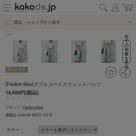
雑誌・ショップから探す
全
て
の
画
像
を
見
る
残りわずか
[Pauline Bleu]ダブルコードスウェットパンツ
16,500円(税込)
0.
0
s
ブランド:
Pauline Bleu
t
掲載誌: kokode WEST 5月号
a
r
r
カラー：
a