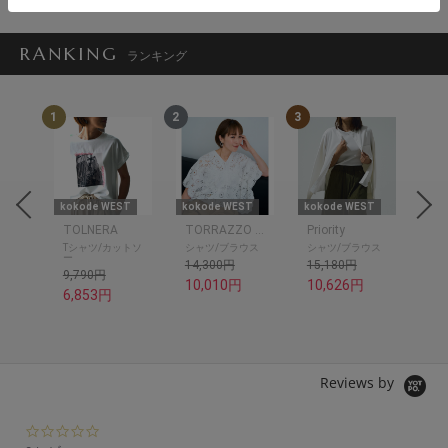
RANKING
ランキング
1
2
3
4
ST
kokode WEST
kokode WEST
kokode WEST
kok
TOLNERA
TORRAZZO DONNA
Priority
SU
Tシャツ/カットソ
シャツ/ブラウス
シャツ/ブラウス
ワ
ー
14,300円
15,180円
17
9,790円
10,010円
10,626円
12
6,853円
Reviews by
0.