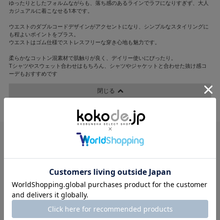
ゆったりとしたフォルムながらも、落ち感のあるラインでラフになりすぎず、大人
カジュアルに着こなせる1本です。
ウエストのダブルコードデザインがアクセントになり、シンプルなスタイリングに
も程よいポイントをプラス。
ウエストはゴム仕様でストレスフリーな穿き心地も魅力です。
柔らかなコットン混素材で肌触りが良く、デイリー使いにぴったり。
Tシャツやスウェット合わせはもちろん、シャツやジャケットと合わせた抜け感コ
ーデもおすすめです
閉じる
kokode WEST
kokode WEST
kokode WEST
SUGAR ROSE
Pauline Bleu
Pauline Bleu
17,600円
14,300円
16,500円
12,320円