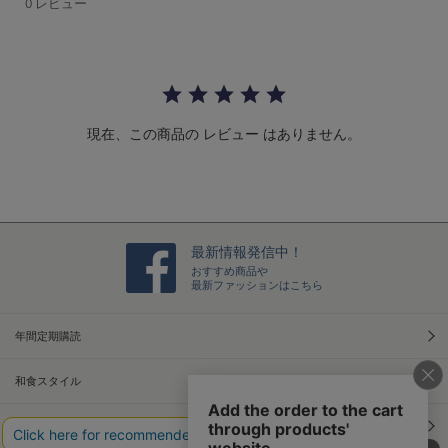
0
0 レビュー
s
t
a
r
r
a
t
現在、この商品の レビュー はありません。
i
n
g
最新情報発信中！
おすすめ商品や
最新ファッションはこちら
年間定期購読
和食スタイル
光文社70周年アニバーサリー