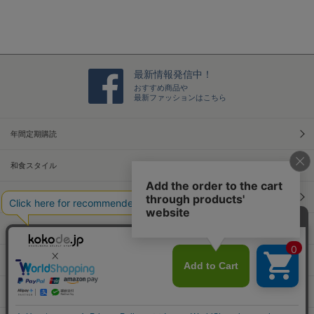
n
g
最新情報発信中！
おすすめ商品や
最新ファッションはこちら
年間定期購読
和食スタイル
光文社70周年アニバーサリー
本屋さんへ行こう！キャンペーン
Information
Official Site