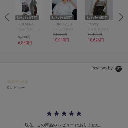
ST
kokode WEST
kokode WEST
kokode WEST
kok
TOLNERA
TORRAZZO DONNA
Priority
SU
Tシャツ/カットソ
シャツ/ブラウス
シャツ/ブラウス
ワ
ー
14,300円
15,180円
17
9,790円
10,010円
10,626円
12
6,853円
Reviews by
0.
0
0 レビュー
s
t
a
r
r
a
t
現在、この商品の レビュー はありません。
i