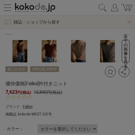
雑誌・ショップから探す
全
て
の
画
像
を
見
る
残りわずか
SPECIAL PRICE
優待価格[Fellini]衿付きニット
7,623
10,890円(税込)
円(税込)
0.
0
s
ブランド:
Fellini
t
掲載誌: kokode WEST 5月号
a
r
r
カラー：
a