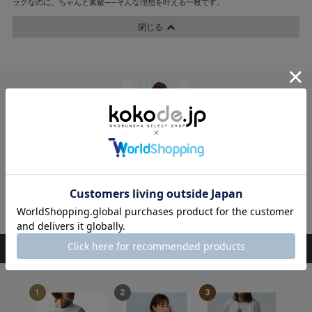
ラクなのに、ちゃんと素敵――そんな理想を叶える一枚です。
閉じる
kokode WEST
SUGAR ROSE
13,200円
SOLD OUT!
RANKING
ランキング
1
2
3
4