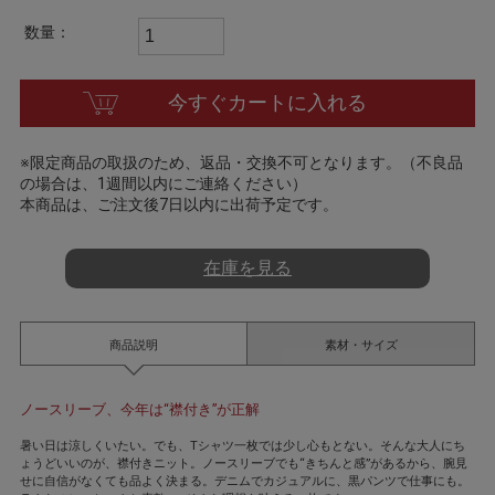
t
i
数量：
n
g
今すぐカートに入れる
※限定商品の取扱のため、返品・交換不可となります。（不良品
の場合は、1週間以内にご連絡ください）
本商品は、ご注文後7日以内に出荷予定です。
在庫を見る
商品説明
素材・サイズ
ノースリーブ、今年は“襟付き”が正解
暑い日は涼しくいたい。でも、Tシャツ一枚では少し心もとない。そんな大人にち
ょうどいいのが、襟付きニット。ノースリーブでも“きちんと感”があるから、腕見
せに自信がなくても品よく決まる。デニムでカジュアルに、黒パンツで仕事にも。