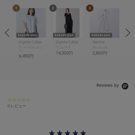
1
2
3
4
kokode plus
kokode plus
kokode plus
kok
Dignite Collier
Dignite Collier
Nei/nor
be
ツ
Tシャツ/カットソ
ワンピース
ネックレス
折
ー
14,300円
2,860円
3,
6,490円
1,
Reviews by
0.
0
0 レビュー
s
t
a
r
r