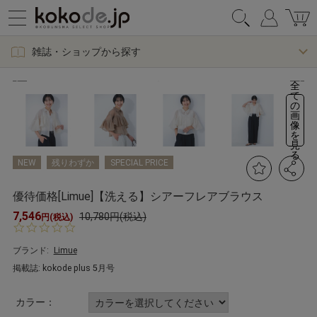
雑誌・ショップから探す
全
て
の
画
像
を
見
る
NEW
残りわずか
SPECIAL PRICE
優待価格[Limue]【洗える】シアーフレアブラウス
7,546
10,780円(税込)
円(税込)
0.
0
s
ブランド:
Limue
t
掲載誌: kokode plus 5月号
a
r
r
カラー：
a