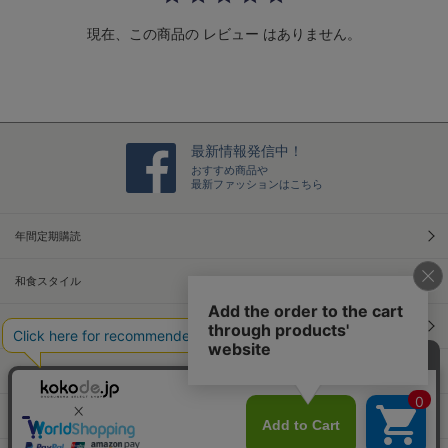
a
t
現在、この商品の レビュー はありません。
i
n
g
最新情報発信中！
おすすめ商品や
最新ファッションはこちら
年間定期購読
和食スタイル
光文社70周年アニバーサリー
本屋さんへ行こう！キャンペーン
Information