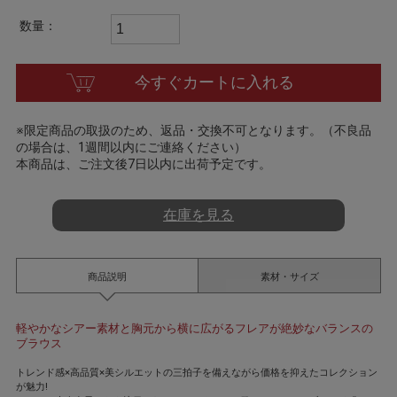
t
i
数量：
n
g
今すぐカートに入れる
※限定商品の取扱のため、返品・交換不可となります。（不良品
の場合は、1週間以内にご連絡ください）
本商品は、ご注文後7日以内に出荷予定です。
在庫を見る
商品説明
素材・サイズ
軽やかなシアー素材と胸元から横に広がるフレアが絶妙なバランスの
ブラウス
トレンド感×高品質×美シルエットの三拍子を備えながら価格を抑えたコレクション
が魅力!