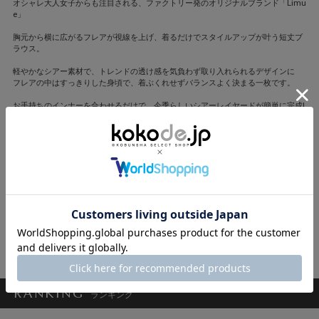
オシャレ大人女子からも注目される、ファクトリー発のオリジナルブランド「Limu
e」
胸元から横に広がるフレアが視線を上げ、着るだけでスタイルアップが叶う短丈ブ
ラウス。
軽やかなシアー素材で、トレンドの透け感を気負わず取り入れられるデザインに
フレアの中はすっきりした身頃で、着ぶくれせずバランスよく決まる一枚です。
お手持ちのインナーを合わせるだけで、今季らしいシアーレイヤードが簡単に完成!
シャツデザインで、甘くなりすぎないスタイリッシュな装いに仕上げてくれます。
デニムやスラックスと合わせて、甘さを抑えた大人カジュアルスタイルに、
ワイドボトムとも好相性な丈感なので、コーデのバランスを整えてくれる万能トッ
プスです。
モデル身長 166cm
コーディネートした商品一覧はこちら
閉じる
RANKING
ランキング