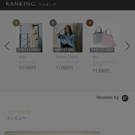
RANKING
ランキング
1
2
3
4
THR
E
VERY STORE2
VERY STORE
VERY STORE2
VER
eldo
Emma Taylor
elu
ットソ
セットアップ
シャツ/ブラウス
エコバッグ/サブ
シャ
バッグ
23,100円
11,000円
14
11,330円
Reviews by
0.
0
0 レビュー
s
t
a