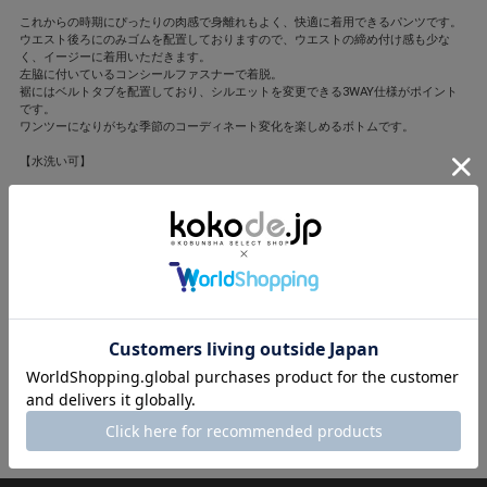
これからの時期にぴったりの肉感で身離れもよく、快適に着用できるパンツです。
ウエスト後ろにのみゴムを配置しておりますので、ウエストの締め付け感も少な
く、イージーに着用いただきます。
左脇に付いているコンシールファスナーで着脱。
裾にはベルトタブを配置しており、シルエットを変更できる3WAY仕様がポイント
です。
ワンツーになりがちな季節のコーディネート変化を楽しめるボトムです。
【水洗い可】
【POINT】
・裾の留め方次第でシルエットが変化
・アレンジ自在の3WAYパンツで長い夏も飽きずに着回せる!
UNIVERSAL OVERALL(ユニバーサルオーバーオール)
1924年にアメリカ・シカゴで誕生したワークウェアブランド。
トレンド感と実用性の両方にこだわった大人のカジュアル服が豊富に揃います。
撮影/金谷章平(人物)、坂根綾子(静物) モデル/岡本あずさ、笹川友里 ヘア・メー
ク/福川雅顕
スタイリング/平沼洋美 ディレクション/嶺村真由子
閉じる