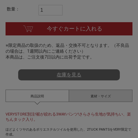
t
i
数量：
n
g
今すぐカートに入れる
※限定商品の取扱のため、返品・交換不可となります。（不良品
の場合は、1週間以内にご連絡ください）
本商品は、ご注文後7日以内に出荷予定です。
在庫を見る
商品説明
素材・サイズ
VERYSTORE別注!裾が絞れる3WAYパンツ!さらさら生地が気持ちい、楽
ちんタック入り。
ほどよくツヤのあるポリエステルツイルを使用した、2TUCK PANTSをVERY限定で
作成。