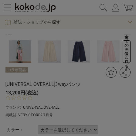
雑誌・ショップから探す
全
て
の
画
像
を
見
る
コラボ商品
[UNIVERSAL OVERALL]3wayパンツ
13,200円(税込)
0.
0
s
ブランド:
UNIVERSAL OVERALL
t
掲載誌: VERY STORE2 7月号
a
r
r
カラー：
a