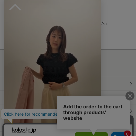
r
r
a
t
現在、この商品の レビュー はありません。
i
n
g
最新情報発信中！
おすすめ商品や
最新ファッションはこちら
年間定期購読
和食スタイル
光文社70周年アニバーサリー
本屋さんへ行こう！キャンペーン