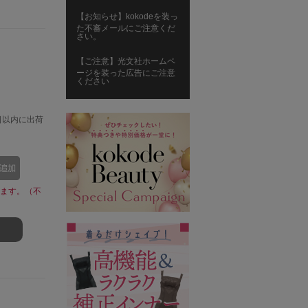
【お知らせ】kokodeを装っ
た不審メールにご注意くだ
さい。
【ご注意】光文社ホームペ
ージを装った広告にご注意
ください
日以内に出荷
ます。（不