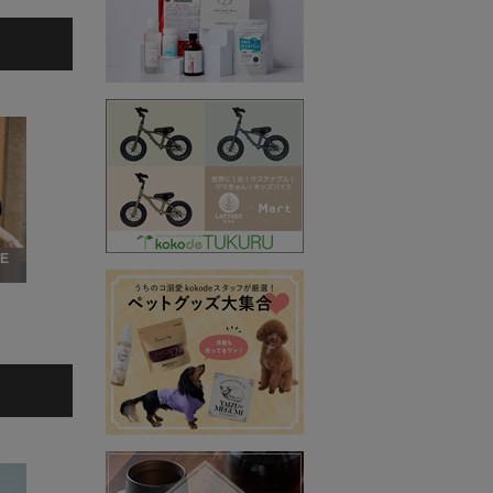
VE
5
6
7