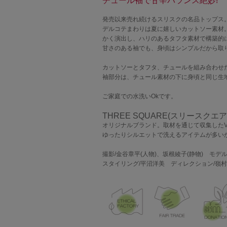
チュール袖で甘辛バランス絶妙!
発売以来売れ続けるスリスクの名品トップス
デルコテまわりは夏に嬉しいカットソー素材
かく演出し、ハリのあるタフタ素材で構築的
甘さのある袖でも、身頃はシンプルだから取
カットソーとタフタ、チュールを組み合わせ
袖部分は、チュール素材の下に身頃と同じ生
ご家庭での水洗いOkです。
THREE SQUARE(スリースクエア
オリジナルブランド。取材を通じて収集したV
ゆったりシルエットで洗えるアイテムが多い
撮影/金谷章平(人物)、坂根綾子(静物) モ
スタイリング/平沼洋美 ディレクション/嶺