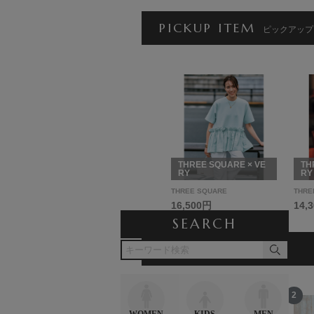
PICKUP ITEM
ピックアップ
THREE SQUARE × VE
TH
RY
RY
THREE SQUARE
THRE
16,500円
14,
SEARCH
RANKING
ランキング
12
1
2