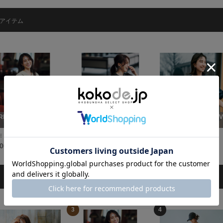
アイテム
REE SQUARE × VE
THREE SQUARE × VE
THREE SQUARE × 
RY
RY
E SQUARE
THREE SQUARE
THREE SQUARE
300円
15,400円
15,400円
3
4