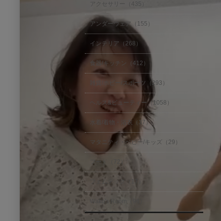
アクセサリー（435）
アンダーウェア（155）
インテリア（268）
食器/キッチン（412）
雑貨/ホビー/スポーツ（293）
ヘルス&ビューティー（1058）
水着/着物・浴衣（37）
マタニティ・ベビー/キッズ（29）
フード（72）
フェムテック（17）
Wako's Room（96）