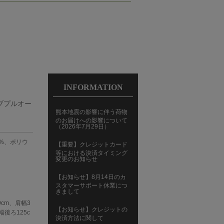
INFORMATION
ーブプルオー
熊本地震の影響に伴う荷物
のお届けへの影響について
（2026年7月29日）
0%、ポリウ
【重要】クレジットカード
等における決済タイミング
変更のお知らせ
【お知らせ】8月14日のカ
スタマーサポート休業につ
きまして
9cm、肩幅3
【お知らせ】クレジットの
幅後ろ125c
決済方法に関して