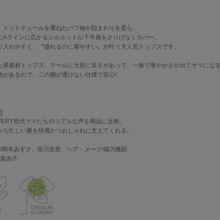
。
。ドットチュールを重ねたパフ袖が顔まわりを柔ら
にAラインに広がるシルエットが下半身をさりげなくカバー。
り入れやすく、〝盛れるのに着やすい〟が叶う大人気トップスです。
た異素材トップス。テールに大胆に長さがあって、一枚で華やかさが出てサマにな
地があるので、二の腕が透けない仕様で安心!
)
ERY世代ママたちのリアルな声を商品に反映。
から忙しい夏を快適かつおしゃれに支えてくれる。
デル/岡本あずさ、笹川友里 ヘア・メーク/福川雅顕
村真由子