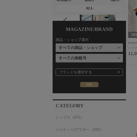
WOMEN
KIDS
MEN
ALL
MAGAZINE/BRAND
THREE SQUARE × VE
RY
VERY STORE2
VE
雑誌・ショップ選択
THREE SQUARE
eldo
Emma
Tシャツ/カットソー
セットアップ
シャツ
16,500円
23,100円
11,
ブランドを選択する
CATEGORY
トップス（970）
ジャケット/アウター（205）