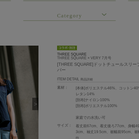
Category
THREE SQUARE
THREE SQUARE × VERY 7月号
[THREE SQUARE]ドットチュールスリ
バー
ITEM DETAIL
商品詳細
素材：
[本体]ポリエステル46%、コットン4
レタン14%
[別布]ナイロン100%
[別布]ポリエステル100%
家庭での水洗い可
サイズ：
着丈前67cm、着丈後ろ77cm、身幅4
3cm、袖丈19.5cm、裾幅前95cm、裾
m