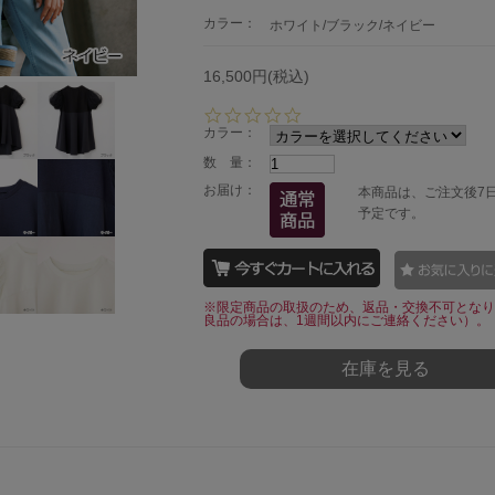
カラー：
ホワイト/ブラック/ネイビー
16,500円(税込)
0.
0
カラー：
s
数 量：
t
a
お届け：
本商品は、ご注文後7
r
予定です。
r
a
t
i
n
※限定商品の取扱のため、返品・交換不可となり
g
良品の場合は、1週間以内にご連絡ください）。
在庫を見る