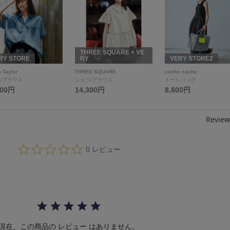
THREE SQUARE × VE
RY STORE
RY
VERY STORE2
 Taylor
THREE SQUARE
cache cache
/ブラウス
シャツ/ブラウス
トートバッグ
000円
14,300円
8,800円
Review
0.
0 レビュー
0
s
t
a
r
r
a
t
i
現在、この商品の レビュー はありません。