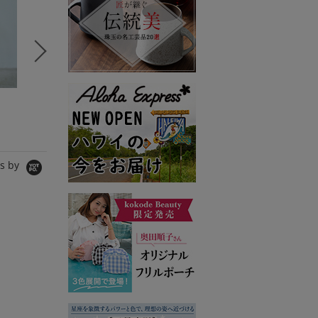
VERY STORE
VERY STORE
VERY 
ALEGRE
FLICKA
ALEGRE
シャツ/ブラウス
パンツ
ワンピース
17,600円
14,300円
17,600
s by