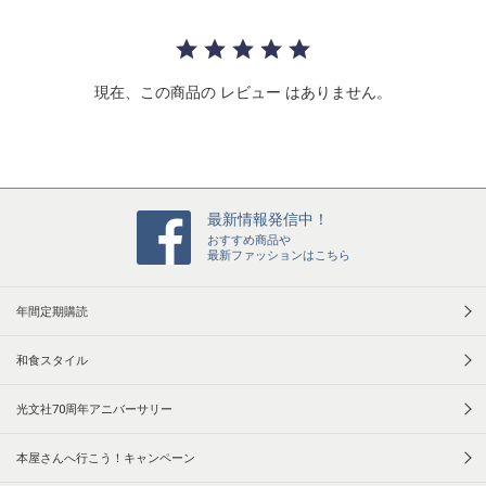
a
r
r
a
t
現在、この商品の レビュー はありません。
i
n
g
最新情報発信中！
おすすめ商品や
最新ファッションはこちら
年間定期購読
和食スタイル
光文社70周年アニバーサリー
本屋さんへ行こう！キャンペーン