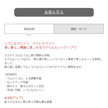
t
i
n
在庫を見る
g
商品説明
素材・サイズ
シワになりにくく、ストレスフリー
暑い夏もご機嫌に過ごせるラクちんセットアップで
ウエストゴムなうえに紐で調節も可能。
ラクちんパンツながら、落ち感の美しいジョーゼット素材で美シルエットを実現し
ました。
繰り返し洗濯してもシワになりにくいのでデイリーに着回せます。
【POINT】
・ウエストゴム、ヒモ調整可能
・セットアップ可能
・両サイド、後ろにポケット付き
・手洗い可能、シワになりにくい
ALEA(アレア)
多スクな大人に寄り添う万能な服を提案