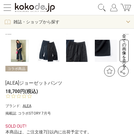
雑誌・ショップから探す
全
て
の
画
像
を
見
る
コラボ商品
[ALEA]ジョーゼットパンツ
18,700円(税込)
0.
0
s
ブランド:
ALEA
t
掲載誌: コラボSTORY 7月号
a
r
r
SOLD OUT!
a
本商品は、ご注文後7日以内に出荷予定です。