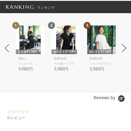
RANKING
ランキング
1
2
3
4
RY
コラボSTORY
セレクトSTORY
セレクトSTORY
セレ
Myu
BeBeoD
BeBeoD
Be
ワンピース
その他トップス
シャツ/ブラウス
デ
9,980円
5,980円
5,980円
6,
Reviews by
0.
0
0 レビュー
s
t