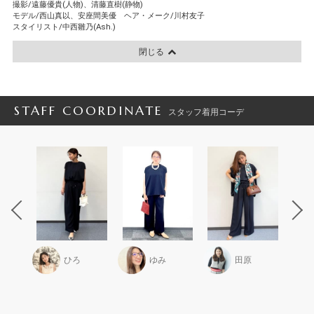
撮影/遠藤優貴(人物)、清藤直樹(静物)
モデル/西山真以、安座間美優 ヘア・メーク/川村友子
スタイリスト/中西雛乃(Ash.)
閉じる
STAFF COORDINATE
スタッフ着用コーデ
かな子
ひろ
ゆみ
田原