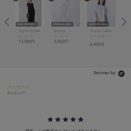
kokode plus
kokode plus
kokode plus
kok
Dignite Collier
Nei/nor
Dignite Collier
Nei
ワンピース
ネックレス
Tシャツ/カットソ
ピ
ー
14,300円
2,860円
3,
6,490円
Reviews by
0.
0
0 レビュー
s
t
a
r
r
a
t
現在、この商品の レビュー はありません。