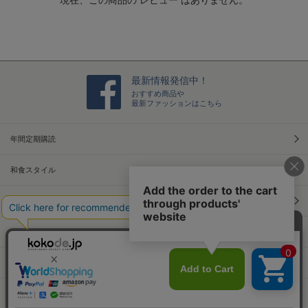
i
n
g
最新情報発信中！
おすすめ商品や
最新ファッションはこちら
年間定期購読
和食スタイル
光文社70周年アニバーサリー
本屋さんへ行こう！キャンペーン
Information
Official Site