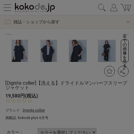
雑誌・ショップから探す
全
て
の
画
像
を
見
る
[Dignite collier]【洗える】ドライドルマンハーフスリーブ
ジャケット
19,580円(税込)
0.
0
s
ブランド:
Dignite collier
t
掲載誌: kokode plus 6月号
a
r
r
カラー：