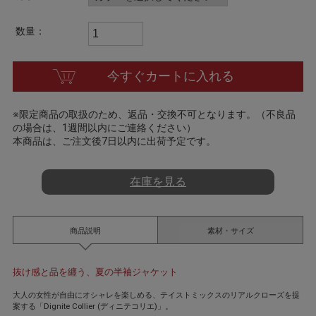
a
t
i
数量：
n
g
今すぐカートに入れる
※限定商品の取扱のため、返品・交換不可となります。（不良品
の場合は、1週間以内にご連絡ください）
本商品は、ご注文後7日以内に出荷予定です。
在庫を見る
商品説明
素材・サイズ
抜け感と品を纏う、夏の半袖ジャケット
大人の女性が自由にオシャレを楽しめる、テイストミックスのリアルクローズを提
案する「Dignite Collier (ディニテコリエ)」。