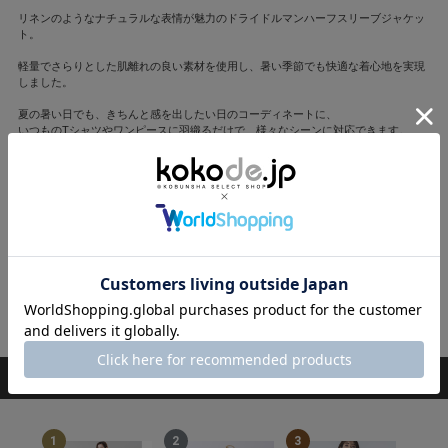
リネンのようなナチュラルな表情が魅力のドライドルマンハーフスリーブジャケッ
ト。
軽量でさらりとした肌離れの良い素材を使用し、暑い季節でも快適な着心地を実現
しました。
夏の暑い日でも、きちんと感を出したい日のコーディネートに、
いつものTシャツやワンピースに羽織るだけで、様々なシーンに対応できます。
一着あると何かと頼りになる、半袖ジャケットです。
手洗い可能
モデル身長166cm
コーディネートした商品一覧はこちら
閉じる
RANKING
ランキング
1
2
3
4