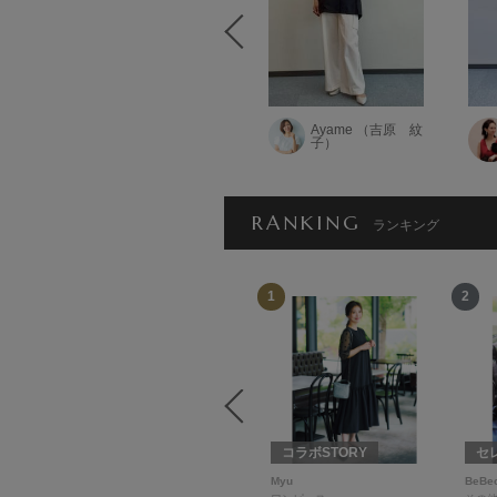
Ayame （吉原 紋
YUKIE
子）
RANKING
ランキング
12
1
2
Wako's Room
コラボSTORY
セ
Wako'sRoom
Myu
BeBe