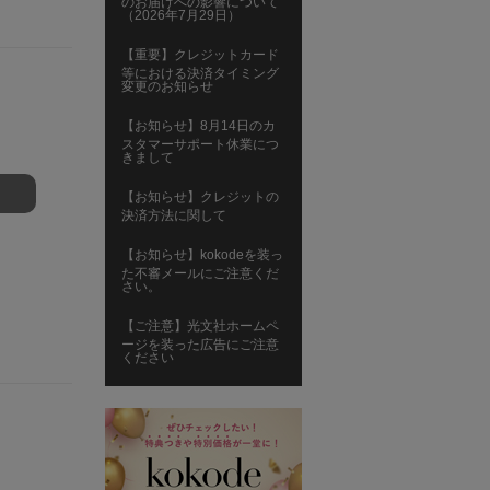
のお届けへの影響について
（2026年7月29日）
【重要】クレジットカード
等における決済タイミング
変更のお知らせ
【お知らせ】8月14日のカ
スタマーサポート休業につ
きまして
【お知らせ】クレジットの
決済方法に関して
【お知らせ】kokodeを装っ
た不審メールにご注意くだ
さい。
【ご注意】光文社ホームペ
ージを装った広告にご注意
ください