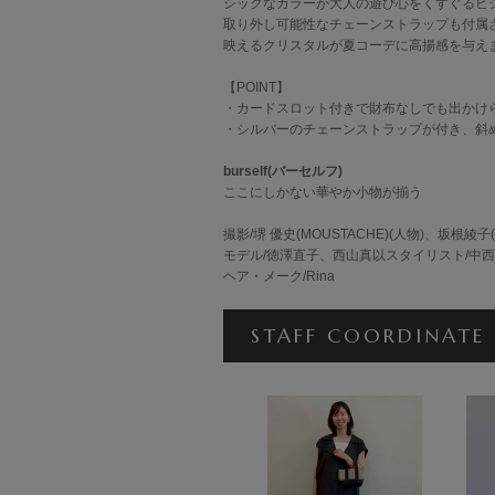
シックなカラーが大人の遊び心をくすぐるビ
取り外し可能性なチェーンストラップも付属
映えるクリスタルが夏コーデに高揚感を与え
【POINT】
・カードスロット付きで財布なしでも出かけ
・シルバーのチェーンストラップが付き、斜
burself(バーセルフ)
ここにしかない華やか小物が揃う
撮影/堺 優史(MOUSTACHE)(人物)、坂根綾子
モデル/徳澤直子、西山真以スタイリスト/
ヘア・メーク/Rina
STAFF COORDINATE