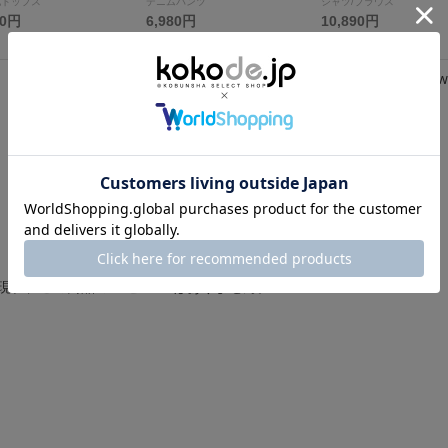
他トップス
デニムパンツ
シャツ/ブラウス
80円
6,980円
10,890円
Review
0.
0 レビュー
0
s
t
a
r
r
a
t
i
現在、この商品の レビュー はありません。
n
g