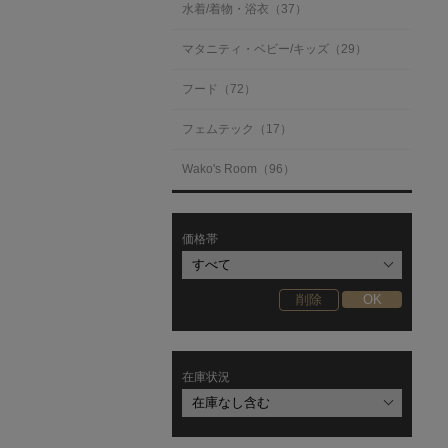
水着/着物・浴衣（37）
マタニティ・ベビー/キッズ（29）
フード（72）
フェムテック（17）
Wako's Room（96）
価格帯
在庫状況