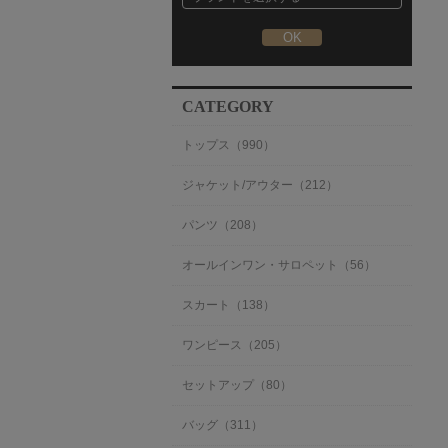
CATEGORY
トップス（990）
ジャケット/アウター（212）
パンツ（208）
オールインワン・サロペット（56）
スカート（138）
ワンピース（205）
セットアップ（80）
バッグ（311）