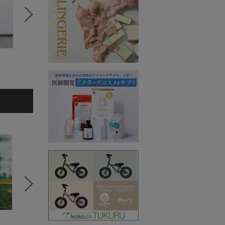
かねまるあいこ
田原
5
6
7
セレクトSTORY
コラボSTORY
コラボS
BeBeoD
MERI
SPANNE