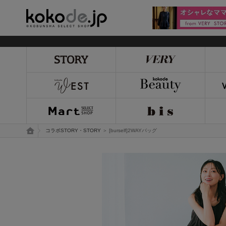
kokode.jp
トップページ
コラボSTORY・STORY
＞ [burself]2WAYバッグ