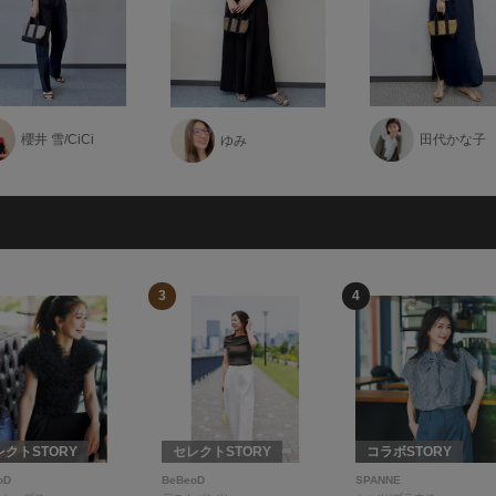
櫻井 雪/CiCi
田代かな子
ゆみ
3
4
レクトSTORY
セレクトSTORY
コラボSTORY
oD
BeBeoD
SPANNE