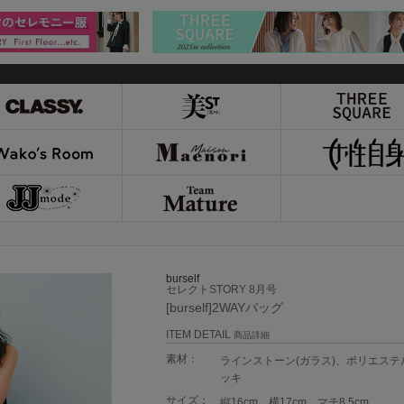
burself
セレクトSTORY 8月号
[burself]2WAYバッグ
ITEM DETAIL
商品詳細
素材：
ラインストーン(ガラス)、ポリエステ
ッキ
サイズ：
縦16cm、横17cm、マチ8.5cm