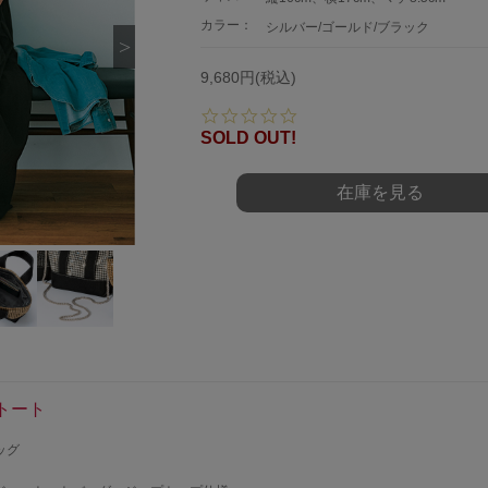
カラー：
シルバー/ゴールド/ブラック
9,680円(税込)
0.
0
SOLD OUT!
s
t
a
在庫を見る
r
r
a
t
i
n
g
トート
ッグ