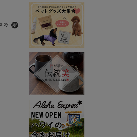
シャツ/ブラウス
ワンピース
Tシャツ/
5,980円
8,990円
11,000
s by